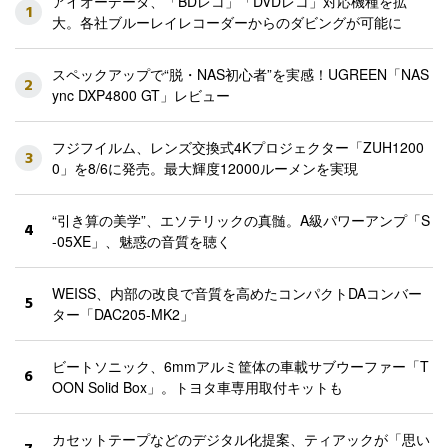
アイオーデータ、「BDレコ」「DVDレコ」対応機種を拡
1
大。各社ブルーレイレコーダーからのダビングが可能に
スペックアップで“脱・NAS初心者”を実感！UGREEN「NAS
2
ync DXP4800 GT」レビュー
フジフイルム、レンズ交換式4Kプロジェクター「ZUH1200
3
0」を8/6に発売。最大輝度12000ルーメンを実現
“引き算の美学”、エソテリックの真髄。A級パワーアンプ「S
4
-05XE」、魅惑の音質を聴く
WEISS、内部の改良で音質を高めたコンパクトDAコンバー
5
ター「DAC205-MK2」
ビートソニック、6mmアルミ筐体の車載サブウーファー「T
6
OON Solid Box」。トヨタ車専用取付キットも
カセットテープなどのデジタル化提案、ティアックが「思い