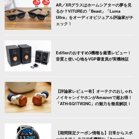
AR／XRグラスはホームシアターの夢を見
るか？VITUREの「Beast」「Luma
Ultra」をオーディオビジュアル評論家がチ
ェック！
Edifierのおすすめ3機種を厳選レビュー！
音質と使い心地をVGP審査員が実機検証
【評論家レビュー有】オーテクのおしゃれ
ノイキャンイヤホンがAmazonで超お得！
「ATH-SQ1TW2NC」の魅力を徹底解説！
【期間限定クーポン情報も】日常からスポ
ーツまで！ タフで多機能な「Amazfit