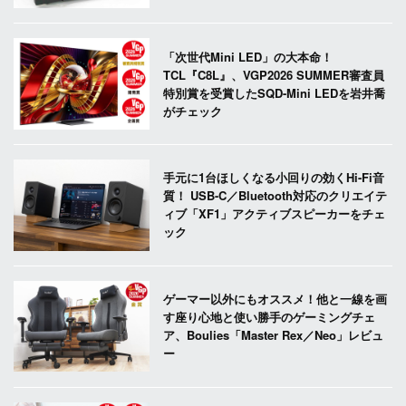
「次世代Mini LED」の大本命！
TCL『C8L』、VGP2026 SUMMER審査員
特別賞を受賞したSQD-Mini LEDを岩井喬
がチェック
手元に1台ほしくなる小回りの効くHi-Fi音
質！ USB-C／Bluetooth対応のクリエイテ
ィブ「XF1」アクティブスピーカーをチェ
ック
ゲーマー以外にもオススメ！他と一線を画
す座り心地と使い勝手のゲーミングチェ
ア、Boulies「Master Rex／Neo」レビュ
ー