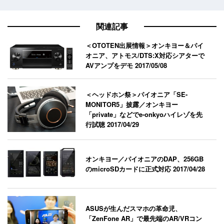
関連記事
＜OTOTEN出展情報＞オンキヨー＆パイ
オニア、アトモス/DTS:X対応シアターで
AVアンプをデモ
2017/05/08
＜ヘッドホン祭＞パイオニア「SE-
MONITOR5」披露／オンキヨー
「private」などでe-onkyoハイレゾを先
行試聴
2017/04/29
オンキヨー／パイオニアのDAP、256GB
のmicroSDカードに正式対応
2017/04/28
ASUSが生んだスマホの革命児、
「ZenFone AR」で最先端のAR/VRコン