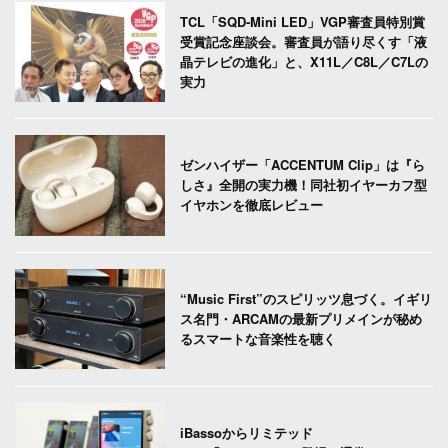
TCL「SQD-Mini LED」VGP審査員特別賞
受賞記念座談会。審査員が語り尽くす「液
晶テレビの進化」と、X11L／C8L／C7Lの
実力
ゼンハイザー「ACCENTUM Clip」は『ら
しさ』全開の実力機！同社初イヤーカフ型
イヤホンを徹底レビュー
“Music First”のスピリッツ息づく。イギリ
ス名門・ARCAMの最新プリメインが秘め
るスマートな音楽性を聴く
iBassoからリミテッド