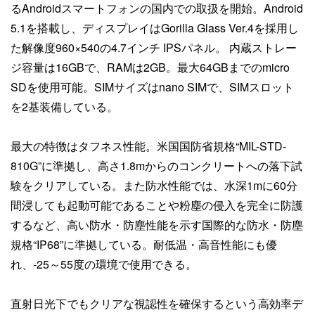
るAndroidスマートフォンの国内での取扱を開始。Android
5.1を搭載し、ディスプレイはGorilla Glass Ver.4を採用し
た解像度960×540の4.7インチ IPSパネル。 内蔵ストレー
ジ容量は16GBで、RAMは2GB。最大64GBまでのmicro
SDを使用可能。SIMサイズはnano SIMで、SIMスロット
を2基装備している。
最大の特徴はタフネス性能。米国国防省規格“MIL-STD-
810G”に準拠し、高さ1.8mからのコンクリートへの落下試
験をクリアしている。また防水性能では、水深1mに60分
間浸しても起動可能であることや粉塵の侵入を完全に防護
するなど、高い防水・防塵性能を示す国際的な防水・防塵
規格“IP68”に準拠している。耐低温・高音性能にも優
れ、-25～55度の環境で使用できる。
直射日光下でもクリアな視認性を確保するという高効率デ