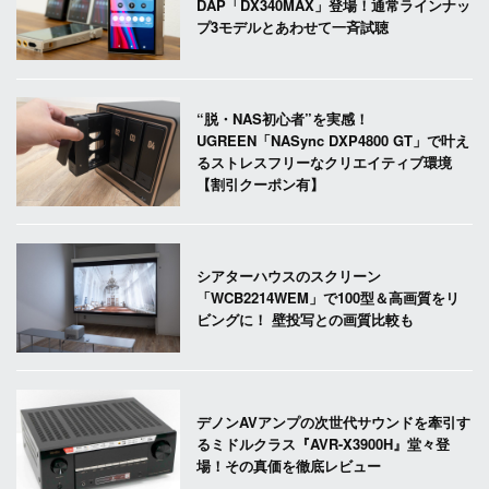
DAP「DX340MAX」登場！通常ラインナッ
プ3モデルとあわせて一斉試聴
“脱・NAS初心者”を実感！
UGREEN「NASync DXP4800 GT」で叶え
るストレスフリーなクリエイティブ環境
【割引クーポン有】
シアターハウスのスクリーン
「WCB2214WEM」で100型＆高画質をリ
ビングに！ 壁投写との画質比較も
デノンAVアンプの次世代サウンドを牽引す
るミドルクラス『AVR-X3900H』堂々登
場！その真価を徹底レビュー