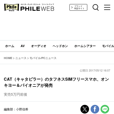
PHILE WEB｜AV/オーディオ/ガジェット
ブランド
特設サイト
ホーム
AV
オーディオ
ヘッドホン
ホームシアター
モバイル
HOME
>
ニュース
>
モバイル/PCニュース
公開日 2017/05/12 16:07
CAT（キャタピラー）のタフネスSIMフリースマホ、オン
キヨー＆パイオニアが発売
実売5万円前後
編集部：小野佳希