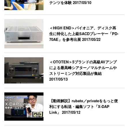
テンツを体験
2017/05/10
＜HIGH END＞パイオニア、ディスク再
生に特化した上級SACDプレーヤー「PD-
70AE」を参考出展
2017/05/22
＜OTOTEN＞5ブランドの高級AVアンプ
による最高峰シアター／マルチルームや
ストリーミング対応製品が集結
2017/05/13
【動画解説】rubato／privateをもっと便
利にする転送・編集ソフト「X-DAP
Link」
2017/05/12