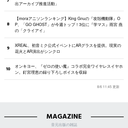
7
出アーカイブ推進活動」
【moraアニソンランキング】King Gnuの『攻殻機動隊』O
8
P、「GO GHOST」が今週トップ！3位に『学マス』雨宮 燕
の「クライアイ」
XREAL、初音ミク公式イベントにARグラスを提供。現実の
9
花火とAR演出がシンクロ
オンキヨー、『ゼロの使い魔』コラボ完全ワイヤレスイヤホ
10
ン。釘宮理恵の録り下ろしボイスを収録
8/6 11:45 更新
MAGAZINE
音元出版の雑誌