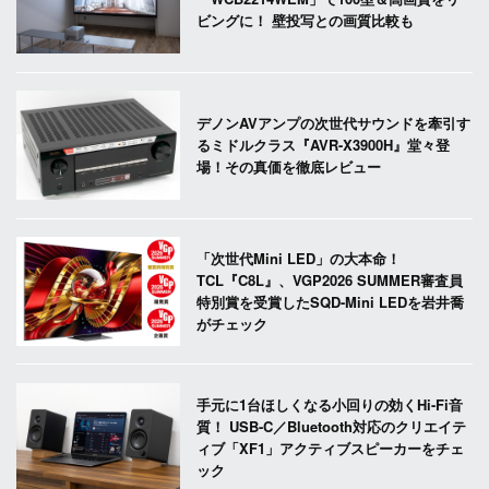
ビングに！ 壁投写との画質比較も
デノンAVアンプの次世代サウンドを牽引す
るミドルクラス『AVR-X3900H』堂々登
場！その真価を徹底レビュー
「次世代Mini LED」の大本命！
TCL『C8L』、VGP2026 SUMMER審査員
特別賞を受賞したSQD-Mini LEDを岩井喬
がチェック
手元に1台ほしくなる小回りの効くHi-Fi音
質！ USB-C／Bluetooth対応のクリエイテ
ィブ「XF1」アクティブスピーカーをチェ
ック