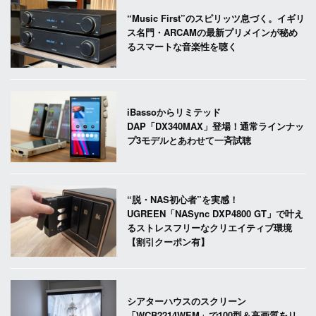
“Music First”のスピリッツ息づく。イギリ
ス名門・ARCAMの最新プリメインが秘め
るスマートな音楽性を聴く
iBassoからリミテッド
DAP「DX340MAX」登場！通常ラインナッ
プ3モデルとあわせて一斉試聴
“脱・NAS初心者”を実感！
UGREEN「NASync DXP4800 GT」で叶え
るストレスフリーなクリエイティブ環境
【割引クーポン有】
シアターハウスのスクリーン
「WCB2214WEM」で100型＆高画質をリ