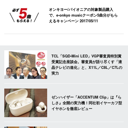
オンキヨー/パイオニアの対象製品購入
で、e-onkyo musicクーポン5曲分がもら
えるキャンペーン
2017/05/11
TCL「SQD-Mini LED」VGP審査員特別賞
受賞記念座談会。審査員が語り尽くす「液
晶テレビの進化」と、X11L／C8L／C7Lの
実力
ゼンハイザー「ACCENTUM Clip」は『ら
しさ』全開の実力機！同社初イヤーカフ型
イヤホンを徹底レビュー