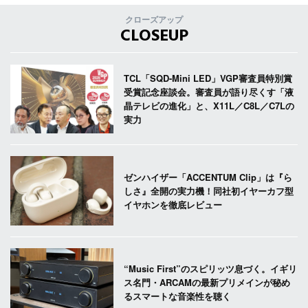
クローズアップ
CLOSEUP
TCL「SQD-Mini LED」VGP審査員特別賞
受賞記念座談会。審査員が語り尽くす「液
晶テレビの進化」と、X11L／C8L／C7Lの
実力
ゼンハイザー「ACCENTUM Clip」は『ら
しさ』全開の実力機！同社初イヤーカフ型
イヤホンを徹底レビュー
“Music First”のスピリッツ息づく。イギリ
ス名門・ARCAMの最新プリメインが秘め
るスマートな音楽性を聴く