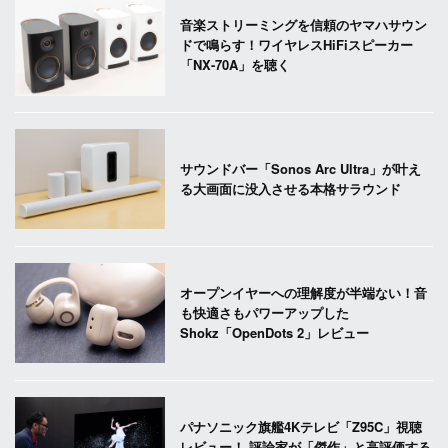
音楽ストリーミングを信頼のヤマハサウン
ドで鳴らす！ワイヤレスHiFiスピーカー
「NX-70A」を聴く
サウンドバー「Sonos Arc Ultra」が叶え
る大画面に没入させる本格サラウンド
オープンイヤーへの理解度が半端ない！音
も快適さもパワーアップした
Shokz「OpenDots 2」レビュー
パナソニック旗艦4Kテレビ「Z95C」視聴
レビュー！ 評論家が「傑作」と高評価する