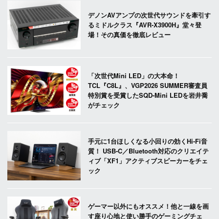
デノンAVアンプの次世代サウンドを牽引す
るミドルクラス『AVR-X3900H』堂々登
場！その真価を徹底レビュー
「次世代Mini LED」の大本命！
TCL『C8L』、VGP2026 SUMMER審査員
特別賞を受賞したSQD-Mini LEDを岩井喬
がチェック
手元に1台ほしくなる小回りの効くHi-Fi音
質！ USB-C／Bluetooth対応のクリエイテ
ィブ「XF1」アクティブスピーカーをチェ
ック
ゲーマー以外にもオススメ！他と一線を画
す座り心地と使い勝手のゲーミングチェ