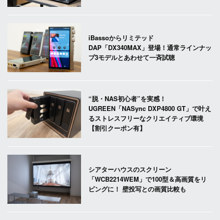
iBassoからリミテッド
DAP「DX340MAX」登場！通常ラインナッ
プ3モデルとあわせて一斉試聴
“脱・NAS初心者”を実感！
UGREEN「NASync DXP4800 GT」で叶え
るストレスフリーなクリエイティブ環境
【割引クーポン有】
シアターハウスのスクリーン
「WCB2214WEM」で100型＆高画質をリ
ビングに！ 壁投写との画質比較も