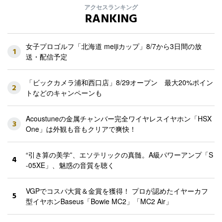
アクセスランキング
RANKING
女子プロゴルフ「北海道 meijiカップ」8/7から3日間の放
1
送・配信予定
「ビックカメラ浦和西口店」8/29オープン 最大20%ポイン
2
トなどのキャンペーンも
Acoustuneの金属チャンバー完全ワイヤレスイヤホン「HSX
3
One」は外観も音もクリアで爽快！
“引き算の美学”、エソテリックの真髄。A級パワーアンプ「S
4
-05XE」、魅惑の音質を聴く
VGPでコスパ大賞＆金賞を獲得！ プロが認めたイヤーカフ
5
型イヤホンBaseus「Bowie MC2」「MC2 Air」