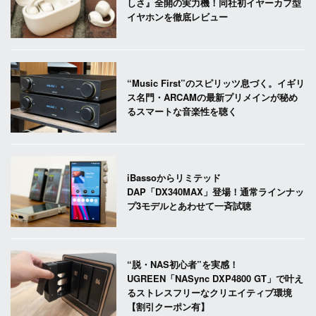
しさ』全開の実力機！同社初イヤーカフ型
イヤホンを徹底レビュー
“Music First”のスピリッツ息づく。イギリ
ス名門・ARCAMの最新プリメインが秘め
るスマートな音楽性を聴く
iBassoからリミテッド
DAP「DX340MAX」登場！通常ラインナッ
プ3モデルとあわせて一斉試聴
“脱・NAS初心者”を実感！
UGREEN「NASync DXP4800 GT」で叶え
るストレスフリーなクリエイティブ環境
【割引クーポン有】