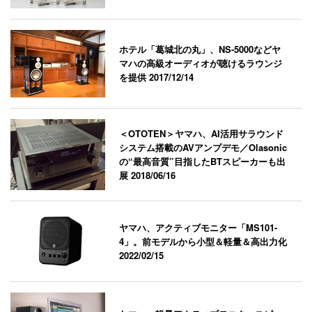
ホテル「葛城北の丸」、NS-5000などヤ
マハの高級オーディオが聴けるラウンジ
を提供
2017/12/14
＜OTOTEN＞ヤマハ、AI活用サラウンド
システム搭載のAVアンプデモ／Olasonic
の“最高音質”目指したBTスピーカーも出
展
2018/06/16
ヤマハ、アクティブモニター「MS101-
4」。前モデルから小型＆軽量＆高出力化
2022/02/15