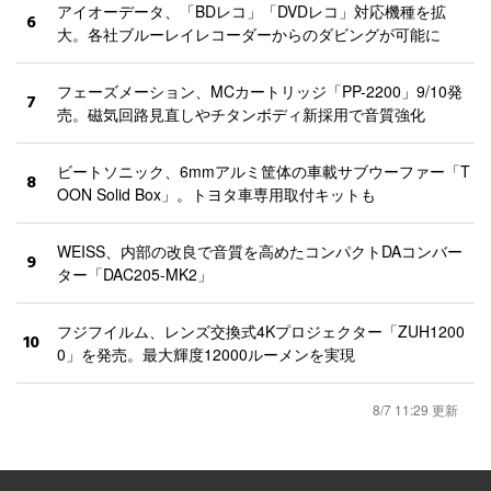
アイオーデータ、「BDレコ」「DVDレコ」対応機種を拡
6
大。各社ブルーレイレコーダーからのダビングが可能に
フェーズメーション、MCカートリッジ「PP-2200」9/10発
7
売。磁気回路見直しやチタンボディ新採用で音質強化
ビートソニック、6mmアルミ筐体の車載サブウーファー「T
8
OON Solid Box」。トヨタ車専用取付キットも
WEISS、内部の改良で音質を高めたコンパクトDAコンバー
9
ター「DAC205-MK2」
フジフイルム、レンズ交換式4Kプロジェクター「ZUH1200
10
0」を発売。最大輝度12000ルーメンを実現
8/7 11:29 更新