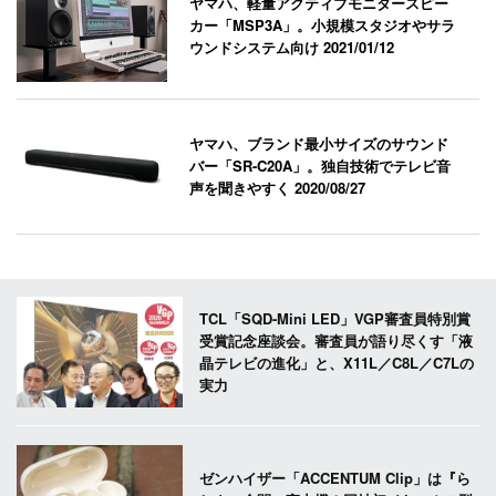
ヤマハ、軽量アクティブモニタースピー
カー「MSP3A」。小規模スタジオやサラ
ウンドシステム向け
2021/01/12
ヤマハ、ブランド最小サイズのサウンド
バー「SR-C20A」。独自技術でテレビ音
声を聞きやすく
2020/08/27
TCL「SQD-Mini LED」VGP審査員特別賞
受賞記念座談会。審査員が語り尽くす「液
晶テレビの進化」と、X11L／C8L／C7Lの
実力
ゼンハイザー「ACCENTUM Clip」は『ら