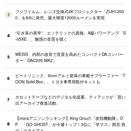
フジフイルム、レンズ交換式4Kプロジェクター「ZUH1200
3
0」を8/6に発売。最大輝度12000ルーメンを実現
“引き算の美学”、エソテリックの真髄。A級パワーアンプ「S
4
-05XE」、魅惑の音質を聴く
WEISS、内部の改良で音質を高めたコンパクトDAコンバー
5
ター「DAC205-MK2」
ビートソニック、6mmアルミ筐体の車載サブウーファー「T
6
OON Solid Box」。トヨタ車専用取付キットも
カセットテープなどのデジタル化提案、ティアックが「思い
7
出アーカイブ推進活動」
【moraアニソンランキング】King Gnuの『攻殻機動隊』O
8
P、「GO GHOST」が今週トップ！3位に『学マス』雨宮 燕
の「クライアイ」