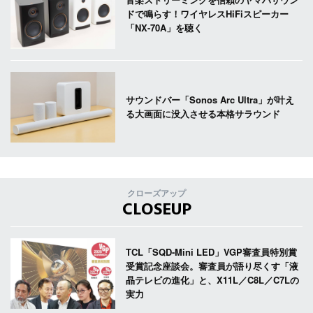
ドで鳴らす！ワイヤレスHiFiスピーカー
「NX-70A」を聴く
サウンドバー「Sonos Arc Ultra」が叶え
る大画面に没入させる本格サラウンド
クローズアップ
CLOSEUP
TCL「SQD-Mini LED」VGP審査員特別賞
受賞記念座談会。審査員が語り尽くす「液
晶テレビの進化」と、X11L／C8L／C7Lの
実力