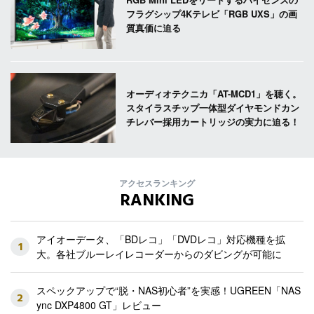
フラグシップ4Kテレビ「RGB UXS」の画
質真価に迫る
オーディオテクニカ「AT-MCD1」を聴く。
スタイラスチップ一体型ダイヤモンドカン
チレバー採用カートリッジの実力に迫る！
アクセスランキング
RANKING
アイオーデータ、「BDレコ」「DVDレコ」対応機種を拡
1
大。各社ブルーレイレコーダーからのダビングが可能に
スペックアップで“脱・NAS初心者”を実感！UGREEN「NAS
2
ync DXP4800 GT」レビュー