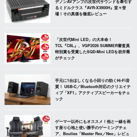
デノンAVアンプの次世代サウンドを牽引す
るミドルクラス『AVR-X3900H』堂々登
場！その真価を徹底レビュー
「次世代Mini LED」の大本命！
TCL『C8L』、VGP2026 SUMMER審査員
特別賞を受賞したSQD-Mini LEDを岩井喬
がチェック
手元に1台ほしくなる小回りの効くHi-Fi音
質！ USB-C／Bluetooth対応のクリエイテ
ィブ「XF1」アクティブスピーカーをチェ
ック
ゲーマー以外にもオススメ！他と一線を画
す座り心地と使い勝手のゲーミングチェ
ア、Boulies「Master Rex／Neo」レビュ