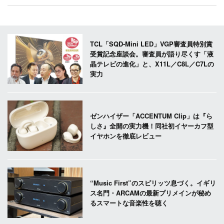
TCL「SQD-Mini LED」VGP審査員特別賞
受賞記念座談会。審査員が語り尽くす「液
晶テレビの進化」と、X11L／C8L／C7Lの
実力
ゼンハイザー「ACCENTUM Clip」は『ら
しさ』全開の実力機！同社初イヤーカフ型
イヤホンを徹底レビュー
“Music First”のスピリッツ息づく。イギリ
ス名門・ARCAMの最新プリメインが秘め
るスマートな音楽性を聴く