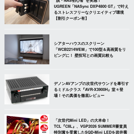
“脱・NAS初心者”を実感！
UGREEN「NASync DXP4800 GT」で叶え
るストレスフリーなクリエイティブ環境
【割引クーポン有】
シアターハウスのスクリーン
「WCB2214WEM」で100型＆高画質をリ
ビングに！ 壁投写との画質比較も
デノンAVアンプの次世代サウンドを牽引す
るミドルクラス『AVR-X3900H』堂々登
場！その真価を徹底レビュー
「次世代Mini LED」の大本命！
TCL『C8L』、VGP2026 SUMMER審査員
特別賞を受賞したSQD-Mini LEDを岩井喬