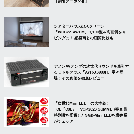
【割引クーポン有】
シアターハウスのスクリーン
「WCB2214WEM」で100型＆高画質をリ
ビングに！ 壁投写との画質比較も
デノンAVアンプの次世代サウンドを牽引す
るミドルクラス『AVR-X3900H』堂々登
場！その真価を徹底レビュー
「次世代Mini LED」の大本命！
TCL『C8L』、VGP2026 SUMMER審査員
特別賞を受賞したSQD-Mini LEDを岩井喬
がチェック