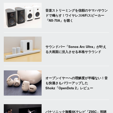
音楽ストリーミングを信頼のヤマハサウン
ドで鳴らす！ワイヤレスHiFiスピーカー
「NX-70A」を聴く
サウンドバー「Sonos Arc Ultra」が叶え
る大画面に没入させる本格サラウンド
オープンイヤーへの理解度が半端ない！音
も快適さもパワーアップした
Shokz「OpenDots 2」レビュー
パナソニック旗艦4Kテレビ「Z95C」視聴