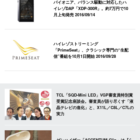
パイオニア、バランス駆動に対応したハ
イレゾDAP「XDP-300R」。約7万円で10
月上旬発売
2016/09/14
ハイレゾストリーミング
「PrimeSeat」、クラシック専門の“生配
信”番組を10月1日開始
2016/09/28
TCL「SQD-Mini LED」VGP審査員特別賞
受賞記念座談会。審査員が語り尽くす「液
晶テレビの進化」と、X11L／C8L／C7Lの
実力
ゼンハイザー「ACCENTUM Clip」は『ら