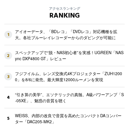
アクセスランキング
RANKING
アイオーデータ、「BDレコ」「DVDレコ」対応機種を拡
1
大。各社ブルーレイレコーダーからのダビングが可能に
スペックアップで“脱・NAS初心者”を実感！UGREEN「NAS
2
ync DXP4800 GT」レビュー
フジフイルム、レンズ交換式4Kプロジェクター「ZUH1200
3
0」を8/6に発売。最大輝度12000ルーメンを実現
“引き算の美学”、エソテリックの真髄。A級パワーアンプ「S
4
-05XE」、魅惑の音質を聴く
WEISS、内部の改良で音質を高めたコンパクトDAコンバー
5
ター「DAC205-MK2」