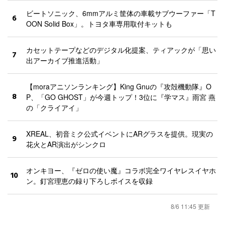
ビートソニック、6mmアルミ筐体の車載サブウーファー「T
6
OON Solid Box」。トヨタ車専用取付キットも
カセットテープなどのデジタル化提案、ティアックが「思い
7
出アーカイブ推進活動」
【moraアニソンランキング】King Gnuの『攻殻機動隊』O
8
P、「GO GHOST」が今週トップ！3位に『学マス』雨宮 燕
の「クライアイ」
XREAL、初音ミク公式イベントにARグラスを提供。現実の
9
花火とAR演出がシンクロ
オンキヨー、『ゼロの使い魔』コラボ完全ワイヤレスイヤホ
10
ン。釘宮理恵の録り下ろしボイスを収録
8/6 11:45 更新