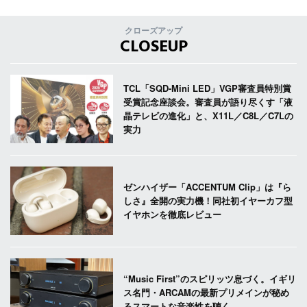
クローズアップ
CLOSEUP
TCL「SQD-Mini LED」VGP審査員特別賞
受賞記念座談会。審査員が語り尽くす「液
晶テレビの進化」と、X11L／C8L／C7Lの
実力
ゼンハイザー「ACCENTUM Clip」は『ら
しさ』全開の実力機！同社初イヤーカフ型
イヤホンを徹底レビュー
“Music First”のスピリッツ息づく。イギリ
ス名門・ARCAMの最新プリメインが秘め
るスマートな音楽性を聴く