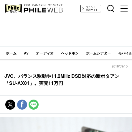
PHILE WEB｜AV/オーディオ/ガジェット
ブランド
特設サイト
ホーム
AV
オーディオ
ヘッドホン
ホームシアター
モバイル
2016/09/15
JVC、バランス駆動や11.2MHz DSD対応の新ポタアン
「SU-AX01」。実売11万円