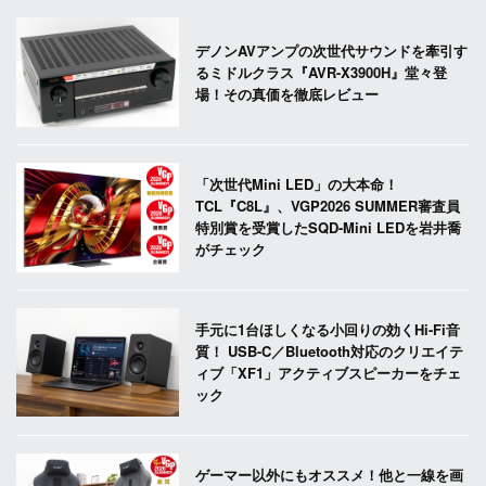
デノンAVアンプの次世代サウンドを牽引す
るミドルクラス『AVR-X3900H』堂々登
場！その真価を徹底レビュー
「次世代Mini LED」の大本命！
TCL『C8L』、VGP2026 SUMMER審査員
特別賞を受賞したSQD-Mini LEDを岩井喬
がチェック
手元に1台ほしくなる小回りの効くHi-Fi音
質！ USB-C／Bluetooth対応のクリエイテ
ィブ「XF1」アクティブスピーカーをチェ
ック
ゲーマー以外にもオススメ！他と一線を画