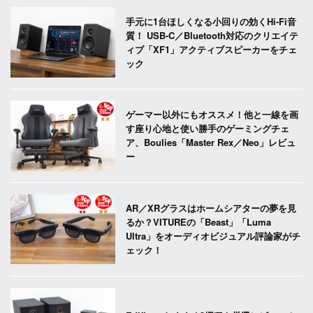
手元に1台ほしくなる小回りの効くHi-Fi音
質！ USB-C／Bluetooth対応のクリエイテ
ィブ「XF1」アクティブスピーカーをチェ
ック
ゲーマー以外にもオススメ！他と一線を画
す座り心地と使い勝手のゲーミングチェ
ア、Boulies「Master Rex／Neo」レビュ
ー
AR／XRグラスはホームシアターの夢を見
るか？VITUREの「Beast」「Luma
Ultra」をオーディオビジュアル評論家がチ
ェック！