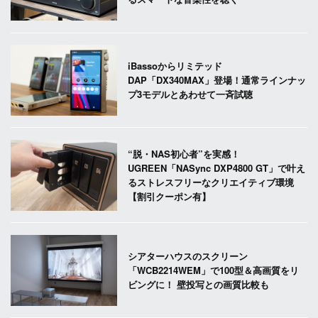
iBassoからリミテッド
DAP「DX340MAX」登場！通常ラインナッ
プ3モデルとあわせて一斉試聴
“脱・NAS初心者”を実感！
UGREEN「NASync DXP4800 GT」で叶え
るストレスフリーなクリエイティブ環境
【割引クーポン有】
シアターハウスのスクリーン
「WCB2214WEM」で100型＆高画質をリ
ビングに！ 壁投写との画質比較も