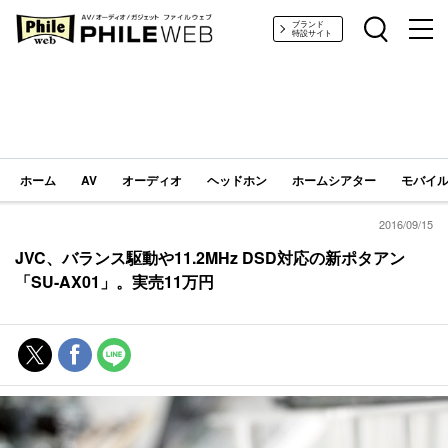
PHILE WEB｜AV/オーディオ/ガジェット
ブランド
特設サイト
ホーム
AV
オーディオ
ヘッドホン
ホームシアター
モバイル
2016/09/15
JVC、バランス駆動や11.2MHz DSD対応の新ポタアン
「SU-AX01」。実売11万円