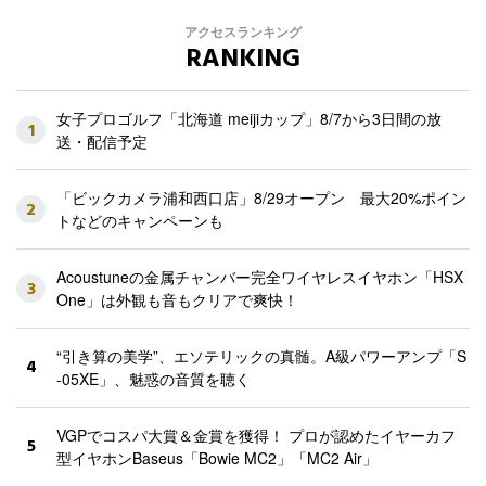
アクセスランキング
RANKING
女子プロゴルフ「北海道 meijiカップ」8/7から3日間の放
1
送・配信予定
「ビックカメラ浦和西口店」8/29オープン 最大20%ポイン
2
トなどのキャンペーンも
Acoustuneの金属チャンバー完全ワイヤレスイヤホン「HSX
3
One」は外観も音もクリアで爽快！
“引き算の美学”、エソテリックの真髄。A級パワーアンプ「S
4
-05XE」、魅惑の音質を聴く
VGPでコスパ大賞＆金賞を獲得！ プロが認めたイヤーカフ
5
型イヤホンBaseus「Bowie MC2」「MC2 Air」