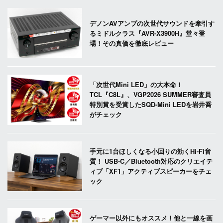
デノンAVアンプの次世代サウンドを牽引す
るミドルクラス『AVR-X3900H』堂々登
場！その真価を徹底レビュー
「次世代Mini LED」の大本命！
TCL『C8L』、VGP2026 SUMMER審査員
特別賞を受賞したSQD-Mini LEDを岩井喬
がチェック
手元に1台ほしくなる小回りの効くHi-Fi音
質！ USB-C／Bluetooth対応のクリエイテ
ィブ「XF1」アクティブスピーカーをチェ
ック
ゲーマー以外にもオススメ！他と一線を画