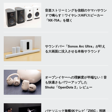
音楽ストリーミングを信頼のヤマハサウン
ドで鳴らす！ワイヤレスHiFiスピーカー
「NX-70A」を聴く
サウンドバー「Sonos Arc Ultra」が叶え
る大画面に没入させる本格サラウンド
オープンイヤーへの理解度が半端ない！音
も快適さもパワーアップした
Shokz「OpenDots 2」レビュー
パナソニック旗艦4Kテレビ「Z95C」視聴