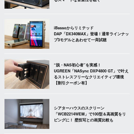
iBassoからリミテッド
DAP「DX340MAX」登場！通常ラインナッ
プ3モデルとあわせて一斉試聴
“脱・NAS初心者”を実感！
UGREEN「NASync DXP4800 GT」で叶え
るストレスフリーなクリエイティブ環境
【割引クーポン有】
シアターハウスのスクリーン
「WCB2214WEM」で100型＆高画質をリ
ビングに！ 壁投写との画質比較も