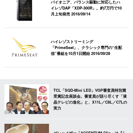
パイオニア、バランス駆動に対応したハ
イレゾDAP「XDP-300R」。約7万円で10
月上旬発売
2016/09/14
ハイレゾストリーミング
「PrimeSeat」、クラシック専門の“生配
信”番組を10月1日開始
2016/09/28
TCL「SQD-Mini LED」VGP審査員特別賞
受賞記念座談会。審査員が語り尽くす「液
晶テレビの進化」と、X11L／C8L／C7Lの
実力
ゼンハイザー「ACCENTUM Clip」は『ら