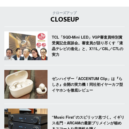
クローズアップ
CLOSEUP
TCL「SQD-Mini LED」VGP審査員特別賞
受賞記念座談会。審査員が語り尽くす「液
晶テレビの進化」と、X11L／C8L／C7Lの
実力
ゼンハイザー「ACCENTUM Clip」は『ら
しさ』全開の実力機！同社初イヤーカフ型
イヤホンを徹底レビュー
“Music First”のスピリッツ息づく。イギリ
ス名門・ARCAMの最新プリメインが秘め
るスマートな音楽性を聴く