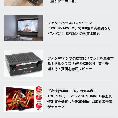
【割引クーポン有】
シアターハウスのスクリーン
「WCB2214WEM」で100型＆高画質をリ
ビングに！ 壁投写との画質比較も
デノンAVアンプの次世代サウンドを牽引す
るミドルクラス『AVR-X3900H』堂々登
場！その真価を徹底レビュー
「次世代Mini LED」の大本命！
TCL『C8L』、VGP2026 SUMMER審査員
特別賞を受賞したSQD-Mini LEDを岩井喬
がチェック