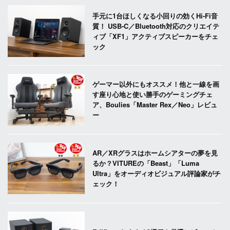
手元に1台ほしくなる小回りの効くHi-Fi音
質！ USB-C／Bluetooth対応のクリエイテ
ィブ「XF1」アクティブスピーカーをチェ
ック
ゲーマー以外にもオススメ！他と一線を画
す座り心地と使い勝手のゲーミングチェ
ア、Boulies「Master Rex／Neo」レビュ
ー
AR／XRグラスはホームシアターの夢を見
るか？VITUREの「Beast」「Luma
Ultra」をオーディオビジュアル評論家がチ
ェック！