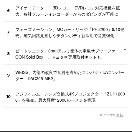
アイオーデータ、「BDレコ」「DVDレコ」対応機種を拡
6
大。各社ブルーレイレコーダーからのダビングが可能に
フェーズメーション、MCカートリッジ「PP-2200」9/10発
7
売。磁気回路見直しやチタンボディ新採用で音質強化
ビートソニック、6mmアルミ筐体の車載サブウーファー「T
8
OON Solid Box」。トヨタ車専用取付キットも
WEISS、内部の改良で音質を高めたコンパクトDAコンバー
9
ター「DAC205-MK2」
フジフイルム、レンズ交換式4Kプロジェクター「ZUH1200
10
0」を発売。最大輝度12000ルーメンを実現
8/7 11:29 更新