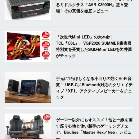
るミドルクラス『AVR-X3900H』堂々登
場！その真価を徹底レビュー
「次世代Mini LED」の大本命！
TCL『C8L』、VGP2026 SUMMER審査員
特別賞を受賞したSQD-Mini LEDを岩井喬
がチェック
手元に1台ほしくなる小回りの効くHi-Fi音
質！ USB-C／Bluetooth対応のクリエイテ
ィブ「XF1」アクティブスピーカーをチェ
ック
ゲーマー以外にもオススメ！他と一線を画
す座り心地と使い勝手のゲーミングチェ
ア、Boulies「Master Rex／Neo」レビュ
ー