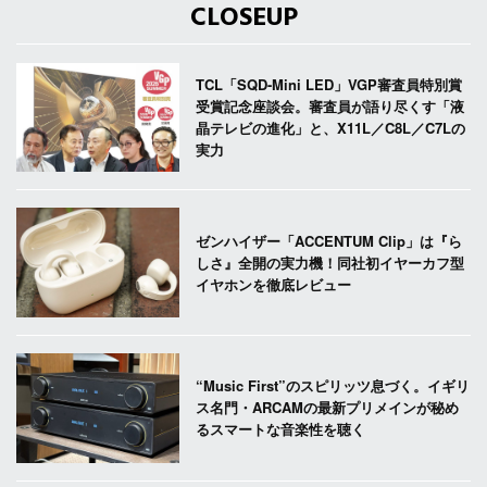
CLOSEUP
TCL「SQD-Mini LED」VGP審査員特別賞
受賞記念座談会。審査員が語り尽くす「液
晶テレビの進化」と、X11L／C8L／C7Lの
実力
ゼンハイザー「ACCENTUM Clip」は『ら
しさ』全開の実力機！同社初イヤーカフ型
イヤホンを徹底レビュー
“Music First”のスピリッツ息づく。イギリ
ス名門・ARCAMの最新プリメインが秘め
るスマートな音楽性を聴く