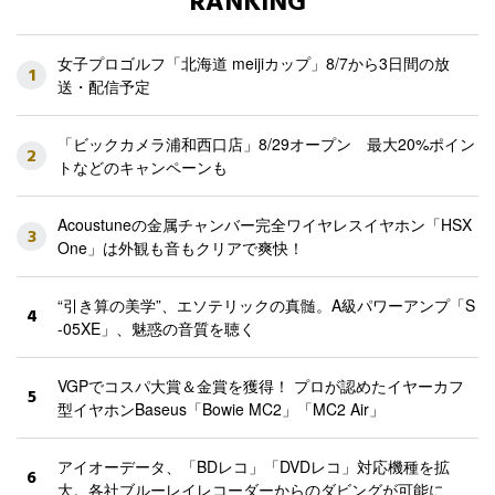
RANKING
女子プロゴルフ「北海道 meijiカップ」8/7から3日間の放
1
送・配信予定
「ビックカメラ浦和西口店」8/29オープン 最大20%ポイン
2
トなどのキャンペーンも
Acoustuneの金属チャンバー完全ワイヤレスイヤホン「HSX
3
One」は外観も音もクリアで爽快！
“引き算の美学”、エソテリックの真髄。A級パワーアンプ「S
4
-05XE」、魅惑の音質を聴く
VGPでコスパ大賞＆金賞を獲得！ プロが認めたイヤーカフ
5
型イヤホンBaseus「Bowie MC2」「MC2 Air」
アイオーデータ、「BDレコ」「DVDレコ」対応機種を拡
6
大。各社ブルーレイレコーダーからのダビングが可能に