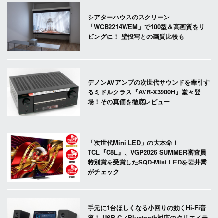
シアターハウスのスクリーン
「WCB2214WEM」で100型＆高画質をリ
ビングに！ 壁投写との画質比較も
デノンAVアンプの次世代サウンドを牽引す
るミドルクラス『AVR-X3900H』堂々登
場！その真価を徹底レビュー
「次世代Mini LED」の大本命！
TCL『C8L』、VGP2026 SUMMER審査員
特別賞を受賞したSQD-Mini LEDを岩井喬
がチェック
手元に1台ほしくなる小回りの効くHi-Fi音
質！ USB-C／Bluetooth対応のクリエイテ