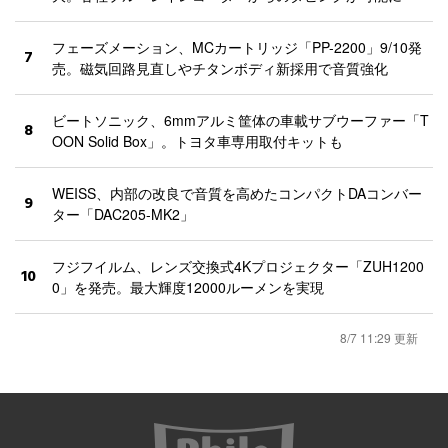
フェーズメーション、MCカートリッジ「PP-2200」9/10発
7
売。磁気回路見直しやチタンボディ新採用で音質強化
ビートソニック、6mmアルミ筐体の車載サブウーファー「T
8
OON Solid Box」。トヨタ車専用取付キットも
WEISS、内部の改良で音質を高めたコンパクトDAコンバー
9
ター「DAC205-MK2」
フジフイルム、レンズ交換式4Kプロジェクター「ZUH1200
10
0」を発売。最大輝度12000ルーメンを実現
8/7 11:29 更新