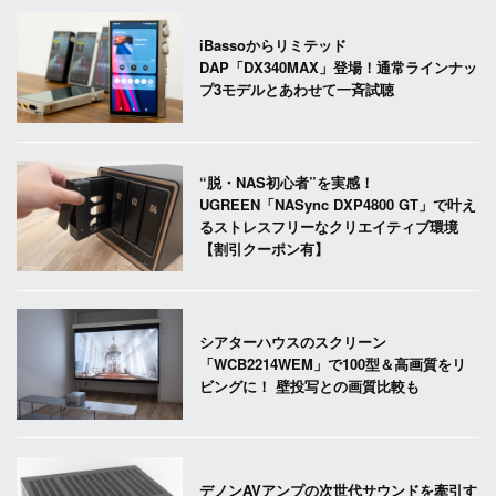
iBassoからリミテッド
DAP「DX340MAX」登場！通常ラインナッ
プ3モデルとあわせて一斉試聴
“脱・NAS初心者”を実感！
UGREEN「NASync DXP4800 GT」で叶え
るストレスフリーなクリエイティブ環境
【割引クーポン有】
シアターハウスのスクリーン
「WCB2214WEM」で100型＆高画質をリ
ビングに！ 壁投写との画質比較も
デノンAVアンプの次世代サウンドを牽引す