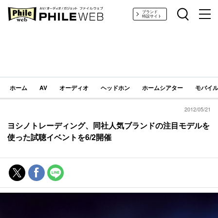
PHILE WEB｜AV/オーディオ/ガジェット
ブランド
特設サイト
ホーム
AV
オーディオ
ヘッドホン
ホームシアター
モバイル
2012/05/21
ヨシノトレーディング、同社人気ブランドの注目モデルを
使った試聴イベントを6/2開催