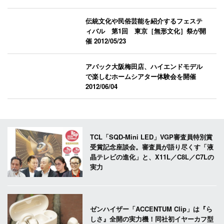
伝統文化や民俗芸能を紹介するフェステ
ィバル 第1回 東京［無形文化］祭が開
催
2012/05/23
アバック大阪梅田店、ハイエンドモデル
で楽しむホームシアター体験会を開催
2012/06/04
TCL「SQD-Mini LED」VGP審査員特別賞
受賞記念座談会。審査員が語り尽くす「液
晶テレビの進化」と、X11L／C8L／C7Lの
実力
ゼンハイザー「ACCENTUM Clip」は『ら
しさ』全開の実力機！同社初イヤーカフ型