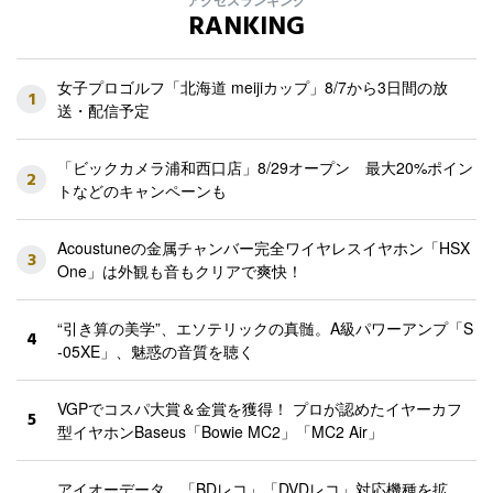
アクセスランキング
RANKING
女子プロゴルフ「北海道 meijiカップ」8/7から3日間の放
1
送・配信予定
「ビックカメラ浦和西口店」8/29オープン 最大20%ポイン
2
トなどのキャンペーンも
Acoustuneの金属チャンバー完全ワイヤレスイヤホン「HSX
3
One」は外観も音もクリアで爽快！
“引き算の美学”、エソテリックの真髄。A級パワーアンプ「S
4
-05XE」、魅惑の音質を聴く
VGPでコスパ大賞＆金賞を獲得！ プロが認めたイヤーカフ
5
型イヤホンBaseus「Bowie MC2」「MC2 Air」
アイオーデータ、「BDレコ」「DVDレコ」対応機種を拡