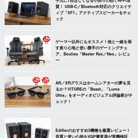
手元に1台ほしくなる小回りの効くHi-Fi音
質！ USB-C／Bluetooth対応のクリエイテ
ィブ「XF1」アクティブスピーカーをチェ
ック
ゲーマー以外にもオススメ！他と一線を画
す座り心地と使い勝手のゲーミングチェ
ア、Boulies「Master Rex／Neo」レビュ
ー
AR／XRグラスはホームシアターの夢を見
るか？VITUREの「Beast」「Luma
Ultra」をオーディオビジュアル評論家がチ
ェック！
Edifierのおすすめ3機種を厳選レビュー！
音質と使い心地をVGP審査員が実機検証