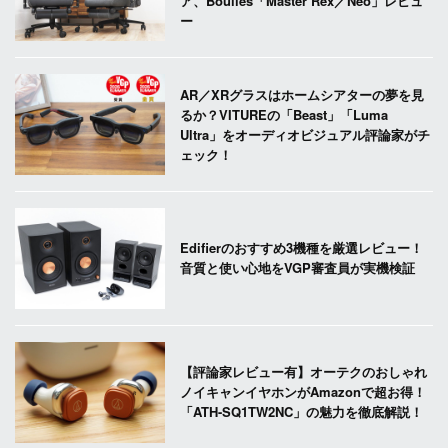
ア、Boulies「Master Rex／Neo」レビュ
ー
AR／XRグラスはホームシアターの夢を見
るか？VITUREの「Beast」「Luma
Ultra」をオーディオビジュアル評論家がチ
ェック！
Edifierのおすすめ3機種を厳選レビュー！
音質と使い心地をVGP審査員が実機検証
【評論家レビュー有】オーテクのおしゃれ
ノイキャンイヤホンがAmazonで超お得！
「ATH-SQ1TW2NC」の魅力を徹底解説！