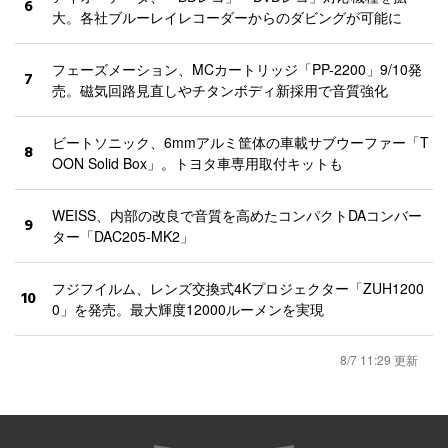
6
大。各社ブルーレイレコーダーからのダビングが可能に
フェーズメーション、MCカートリッジ「PP-2200」9/10発
7
売。磁気回路見直しやチタンボディ新採用で音質強化
ビートソニック、6mmアルミ筐体の車載サブウーファー「T
8
OON Solid Box」。トヨタ車専用取付キットも
WEISS、内部の改良で音質を高めたコンパクトDAコンバー
9
ター「DAC205-MK2」
フジフイルム、レンズ交換式4Kプロジェクター「ZUH1200
10
0」を発売。最大輝度12000ルーメンを実現
8/7 11:29 更新