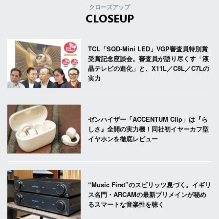
クローズアップ
CLOSEUP
TCL「SQD-Mini LED」VGP審査員特別賞
受賞記念座談会。審査員が語り尽くす「液
晶テレビの進化」と、X11L／C8L／C7Lの
実力
ゼンハイザー「ACCENTUM Clip」は『ら
しさ』全開の実力機！同社初イヤーカフ型
イヤホンを徹底レビュー
“Music First”のスピリッツ息づく。イギリ
ス名門・ARCAMの最新プリメインが秘め
るスマートな音楽性を聴く