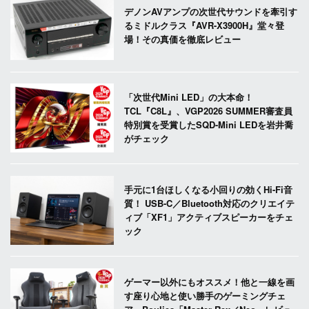
デノンAVアンプの次世代サウンドを牽引す
るミドルクラス『AVR-X3900H』堂々登
場！その真価を徹底レビュー
「次世代Mini LED」の大本命！
TCL『C8L』、VGP2026 SUMMER審査員
特別賞を受賞したSQD-Mini LEDを岩井喬
がチェック
手元に1台ほしくなる小回りの効くHi-Fi音
質！ USB-C／Bluetooth対応のクリエイテ
ィブ「XF1」アクティブスピーカーをチェ
ック
ゲーマー以外にもオススメ！他と一線を画
す座り心地と使い勝手のゲーミングチェ