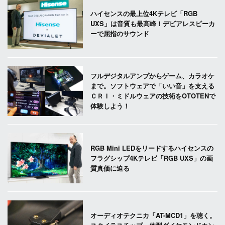
ハイセンスの最上位4Kテレビ「RGB
UXS」は音質も最高峰！デビアレスピーカ
ーで屈指のサウンド
フルデジタルアンプからゲーム、カラオケ
まで。ソフトウェアで「いい音」を支える
ＣＲＩ・ミドルウェアの技術をOTOTENで
体験しよう！
RGB Mini LEDをリードするハイセンスの
フラグシップ4Kテレビ「RGB UXS」の画
質真価に迫る
オーディオテクニカ「AT-MCD1」を聴く。