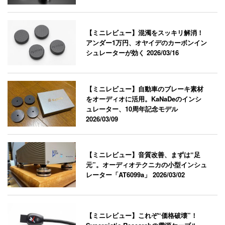
【ミニレビュー】混濁をスッキリ解消！
アンダー1万円、オヤイデのカーボンイン
シュレーターが効く
2026/03/16
【ミニレビュー】自動車のブレーキ素材
をオーディオに活用。KaNaDeのインシ
ュレーター、10周年記念モデル
2026/03/09
【ミニレビュー】音質改善、まずは“足
元”。オーディオテクニカの小型インシュ
レーター「AT6099a」
2026/03/02
【ミニレビュー】これぞ“価格破壊”！