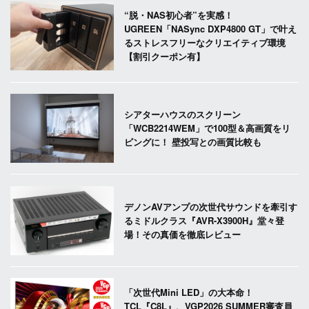
“脱・NAS初心者”を実感！
UGREEN「NASync DXP4800 GT」で叶え
るストレスフリーなクリエイティブ環境
【割引クーポン有】
シアターハウスのスクリーン
「WCB2214WEM」で100型＆高画質をリ
ビングに！ 壁投写との画質比較も
デノンAVアンプの次世代サウンドを牽引す
るミドルクラス『AVR-X3900H』堂々登
場！その真価を徹底レビュー
「次世代Mini LED」の大本命！
TCL『C8L』、VGP2026 SUMMER審査員