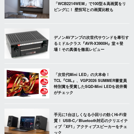
「WCB2214WEM」で100型＆高画質をリ
ビングに！ 壁投写との画質比較も
デノンAVアンプの次世代サウンドを牽引す
るミドルクラス『AVR-X3900H』堂々登
場！その真価を徹底レビュー
「次世代Mini LED」の大本命！
TCL『C8L』、VGP2026 SUMMER審査員
特別賞を受賞したSQD-Mini LEDを岩井喬
がチェック
手元に1台ほしくなる小回りの効くHi-Fi音
質！ USB-C／Bluetooth対応のクリエイテ
ィブ「XF1」アクティブスピーカーをチェ
ック