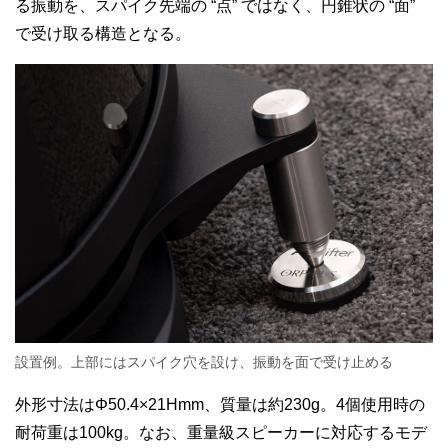
る振動を、スパイク先端の “点” ではなく、円錐状の “面”
で受け取る構造となる。
設置例。上部にはスパイク穴を設け、振動を面で受け止める
外形寸法はΦ50.4×21Hmm、質量は約230g。4個使用時の
耐荷重は100kg。なお、重量級スピーカーに対応するモデ