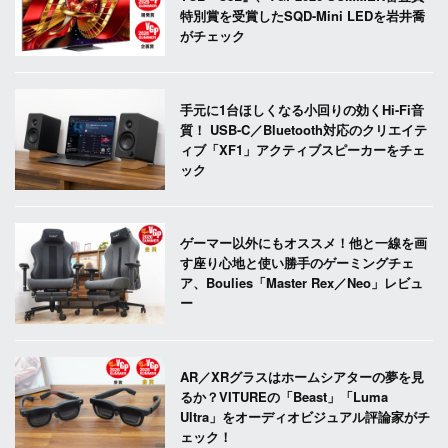
特別賞を受賞したSQD-Mini LEDを岩井喬
がチェック
手元に1台ほしくなる小回りの効くHi-Fi音
質！ USB-C／Bluetooth対応のクリエイテ
ィブ「XF1」アクティブスピーカーをチェ
ック
ゲーマー以外にもオススメ！他と一線を画
す座り心地と使い勝手のゲーミングチェ
ア、Boulies「Master Rex／Neo」レビュ
ー
AR／XRグラスはホームシアターの夢を見
るか？VITUREの「Beast」「Luma
Ultra」をオーディオビジュアル評論家がチ
ェック！