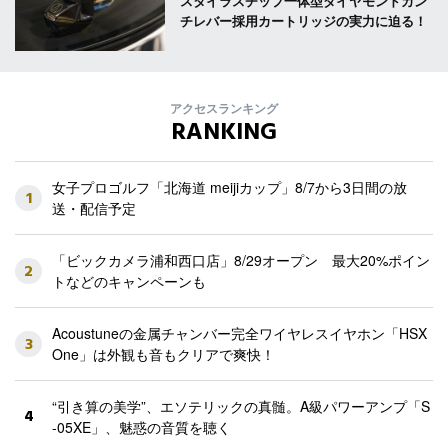
スタイラスチップ一体型ダイヤモンドカン
チレバー採用カートリッジの実力に迫る！
アクセスランキング
RANKING
女子プロゴルフ「北海道 meijiカップ」8/7から3日間の放
1
送・配信予定
「ビックカメラ浦和西口店」8/29オープン 最大20%ポイン
2
トなどのキャンペーンも
Acoustuneの金属チャンバー完全ワイヤレスイヤホン「HSX
3
One」は外観も音もクリアで爽快！
“引き算の美学”、エソテリックの真髄。A級パワーアンプ「S
4
-05XE」、魅惑の音質を聴く