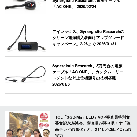
Synergistic Researchの電源ケーブル
「AC ONE」
2026/02/24
アイレックス、Synergistic Researchの
クリーン電源購入者向けアップグレード
キャンペーン。2/28まで
2026/01/31
Synergistic Research、3万円台の電源
ケーブル「AC ONE」。カンタムトリー
トメントなど上位機譲りの技術搭載
2026/01/31
TCL「SQD-Mini LED」VGP審査員特別賞
受賞記念座談会。審査員が語り尽くす「液
晶テレビの進化」と、X11L／C8L／C7Lの
実力