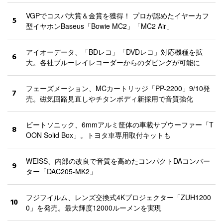
VGPでコスパ大賞＆金賞を獲得！ プロが認めたイヤーカフ
5
型イヤホンBaseus「Bowie MC2」「MC2 Air」
アイオーデータ、「BDレコ」「DVDレコ」対応機種を拡
6
大。各社ブルーレイレコーダーからのダビングが可能に
フェーズメーション、MCカートリッジ「PP-2200」9/10発
7
売。磁気回路見直しやチタンボディ新採用で音質強化
ビートソニック、6mmアルミ筐体の車載サブウーファー「T
8
OON Solid Box」。トヨタ車専用取付キットも
WEISS、内部の改良で音質を高めたコンパクトDAコンバー
9
ター「DAC205-MK2」
フジフイルム、レンズ交換式4Kプロジェクター「ZUH1200
10
0」を発売。最大輝度12000ルーメンを実現