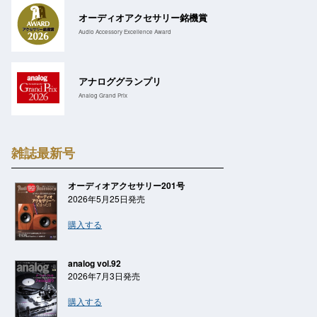
オーディオアクセサリー銘機賞
Audio Accessory Excellence Award
アナロググランプリ
Analog Grand Prix
雑誌最新号
オーディオアクセサリー201号
2026年5月25日発売
購入する
analog vol.92
2026年7月3日発売
購入する