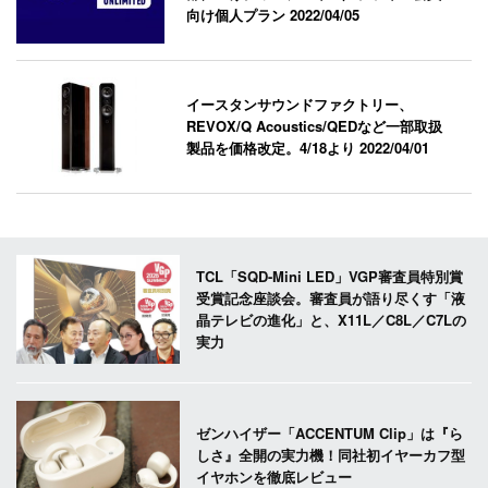
向け個人プラン
2022/04/05
イースタンサウンドファクトリー、
REVOX/Q Acoustics/QEDなど一部取扱
製品を価格改定。4/18より
2022/04/01
TCL「SQD-Mini LED」VGP審査員特別賞
受賞記念座談会。審査員が語り尽くす「液
晶テレビの進化」と、X11L／C8L／C7Lの
実力
ゼンハイザー「ACCENTUM Clip」は『ら
しさ』全開の実力機！同社初イヤーカフ型
イヤホンを徹底レビュー