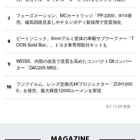
フェーズメーション、MCカートリッジ「PP-2200」9/10発
7
売。磁気回路見直しやチタンボディ新採用で音質強化
ビートソニック、6mmアルミ筐体の車載サブウーファー「T
8
OON Solid Box」。トヨタ車専用取付キットも
WEISS、内部の改良で音質を高めたコンパクトDAコンバー
9
ター「DAC205-MK2」
フジフイルム、レンズ交換式4Kプロジェクター「ZUH1200
10
0」を発売。最大輝度12000ルーメンを実現
8/7 11:29 更新
MAGAZINE