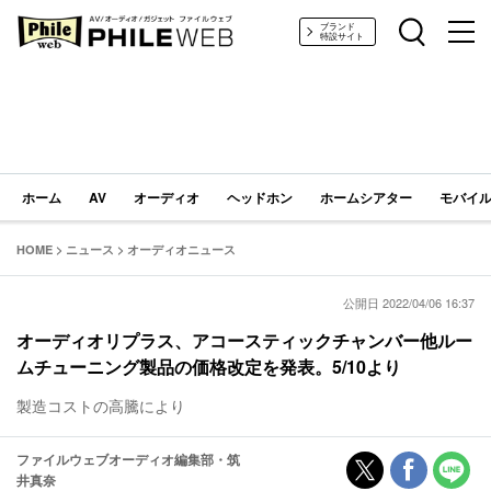
PHILE WEB｜AV/オーディオ/ガジェット
ブランド
特設サイト
ホーム
AV
オーディオ
ヘッドホン
ホームシアター
モバイル
HOME
>
ニュース
>
オーディオニュース
公開日 2022/04/06 16:37
オーディオリプラス、アコースティックチャンバー他ルー
ムチューニング製品の価格改定を発表。5/10より
製造コストの高騰により
ファイルウェブオーディオ編集部・筑
井真奈