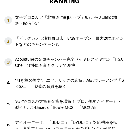
RANKING
女子プロゴルフ「北海道 meijiカップ」8/7から3日間の放
1
送・配信予定
「ビックカメラ浦和西口店」8/29オープン 最大20%ポイン
2
トなどのキャンペーンも
Acoustuneの金属チャンバー完全ワイヤレスイヤホン「HSX
3
One」は外観も音もクリアで爽快！
“引き算の美学”、エソテリックの真髄。A級パワーアンプ「S
4
-05XE」、魅惑の音質を聴く
VGPでコスパ大賞＆金賞を獲得！ プロが認めたイヤーカフ
5
型イヤホンBaseus「Bowie MC2」「MC2 Air」
アイオーデータ、「BDレコ」「DVDレコ」対応機種を拡
6
大。各社ブルーレイレコーダーからのダビングが可能に