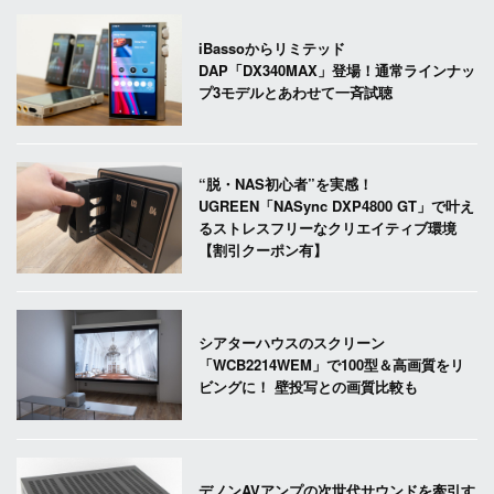
iBassoからリミテッド
DAP「DX340MAX」登場！通常ラインナッ
プ3モデルとあわせて一斉試聴
“脱・NAS初心者”を実感！
UGREEN「NASync DXP4800 GT」で叶え
るストレスフリーなクリエイティブ環境
【割引クーポン有】
シアターハウスのスクリーン
「WCB2214WEM」で100型＆高画質をリ
ビングに！ 壁投写との画質比較も
デノンAVアンプの次世代サウンドを牽引す