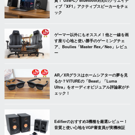
質！ USB-C／Bluetooth対応のクリエイテ
ィブ「XF1」アクティブスピーカーをチェ
ック
ゲーマー以外にもオススメ！他と一線を画
す座り心地と使い勝手のゲーミングチェ
ア、Boulies「Master Rex／Neo」レビュ
ー
AR／XRグラスはホームシアターの夢を見
るか？VITUREの「Beast」「Luma
Ultra」をオーディオビジュアル評論家がチ
ェック！
Edifierのおすすめ3機種を厳選レビュー！
音質と使い心地をVGP審査員が実機検証