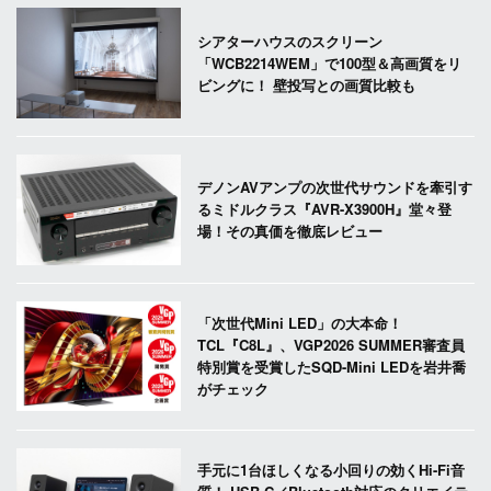
シアターハウスのスクリーン
「WCB2214WEM」で100型＆高画質をリ
ビングに！ 壁投写との画質比較も
デノンAVアンプの次世代サウンドを牽引す
るミドルクラス『AVR-X3900H』堂々登
場！その真価を徹底レビュー
「次世代Mini LED」の大本命！
TCL『C8L』、VGP2026 SUMMER審査員
特別賞を受賞したSQD-Mini LEDを岩井喬
がチェック
手元に1台ほしくなる小回りの効くHi-Fi音