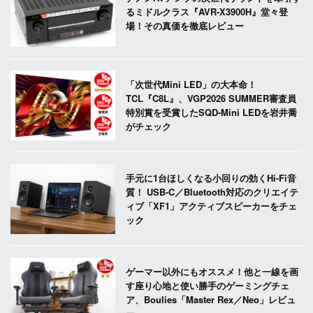
るミドルクラス『AVR-X3900H』堂々登
場！その真価を徹底レビュー
「次世代Mini LED」の大本命！
TCL『C8L』、VGP2026 SUMMER審査員
特別賞を受賞したSQD-Mini LEDを岩井喬
がチェック
手元に1台ほしくなる小回りの効くHi-Fi音
質！ USB-C／Bluetooth対応のクリエイテ
ィブ「XF1」アクティブスピーカーをチェ
ック
ゲーマー以外にもオススメ！他と一線を画
す座り心地と使い勝手のゲーミングチェ
ア、Boulies「Master Rex／Neo」レビュ