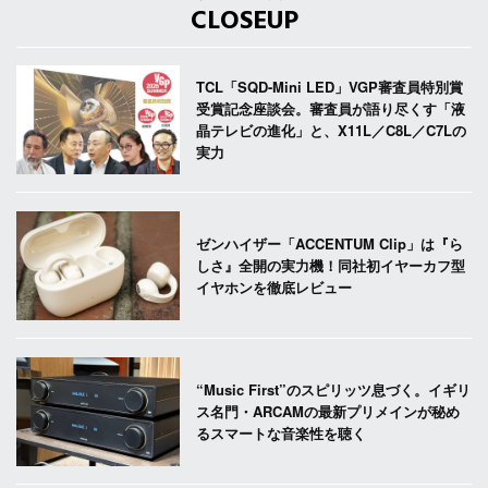
CLOSEUP
TCL「SQD-Mini LED」VGP審査員特別賞
受賞記念座談会。審査員が語り尽くす「液
晶テレビの進化」と、X11L／C8L／C7Lの
実力
ゼンハイザー「ACCENTUM Clip」は『ら
しさ』全開の実力機！同社初イヤーカフ型
イヤホンを徹底レビュー
“Music First”のスピリッツ息づく。イギリ
ス名門・ARCAMの最新プリメインが秘め
るスマートな音楽性を聴く