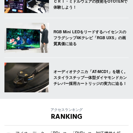
ＣＲＩ・ミドルウェアの技術をOTOTENで
体験しよう！
RGB Mini LEDをリードするハイセンスの
フラグシップ4Kテレビ「RGB UXS」の画
質真価に迫る
オーディオテクニカ「AT-MCD1」を聴く。
スタイラスチップ一体型ダイヤモンドカン
チレバー採用カートリッジの実力に迫る！
アクセスランキング
RANKING
アイオーデータ、「BDレコ」「DVDレコ」対応機種を拡