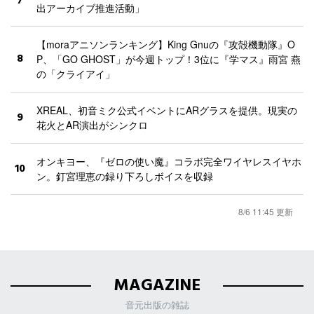
7
出アーカイブ推進活動」
【moraアニソンランキング】King Gnuの『攻殻機動隊』O
8
P、「GO GHOST」が今週トップ！3位に『学マス』雨宮 燕
の「クライアイ」
XREAL、初音ミク公式イベントにARグラスを提供。現実の
9
花火とAR演出がシンクロ
オンキヨー、『ゼロの使い魔』コラボ完全ワイヤレスイヤホ
10
ン。釘宮理恵の録り下ろしボイスを収録
8/6 11:45 更新
MAGAZINE
音元出版の雑誌