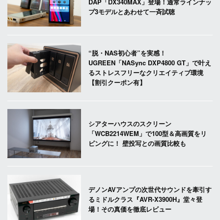
DAP「DX340MAX」登場！通常ラインナッ
プ3モデルとあわせて一斉試聴
“脱・NAS初心者”を実感！
UGREEN「NASync DXP4800 GT」で叶え
るストレスフリーなクリエイティブ環境
【割引クーポン有】
シアターハウスのスクリーン
「WCB2214WEM」で100型＆高画質をリ
ビングに！ 壁投写との画質比較も
デノンAVアンプの次世代サウンドを牽引す
るミドルクラス『AVR-X3900H』堂々登
場！その真価を徹底レビュー