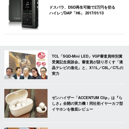
ドスパラ、DSD再生可能で2万円を切る
ハイレゾDAP「H6」
2017/01/13
TCL「SQD-Mini LED」VGP審査員特別賞
受賞記念座談会。審査員が語り尽くす「液
晶テレビの進化」と、X11L／C8L／C7Lの
実力
ゼンハイザー「ACCENTUM Clip」は『ら
しさ』全開の実力機！同社初イヤーカフ型
イヤホンを徹底レビュー