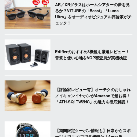
AR／XRグラスはホームシアターの夢を見
るか？VITUREの「Beast」「Luma
Ultra」をオーディオビジュアル評論家がチ
ェック！
Edifierのおすすめ3機種を厳選レビュー！
音質と使い心地をVGP審査員が実機検証
【評論家レビュー有】オーテクのおしゃれ
ノイキャンイヤホンがAmazonで超お得！
「ATH-SQ1TW2NC」の魅力を徹底解説！
【期間限定クーポン情報も】日常からスポ
ーツまで！ タフで多機能な「Amazfit