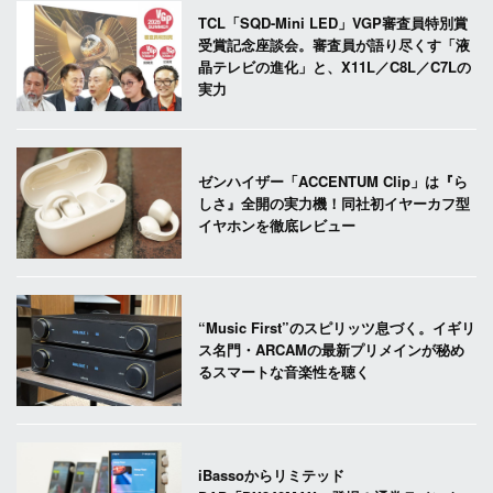
TCL「SQD-Mini LED」VGP審査員特別賞
受賞記念座談会。審査員が語り尽くす「液
晶テレビの進化」と、X11L／C8L／C7Lの
実力
ゼンハイザー「ACCENTUM Clip」は『ら
しさ』全開の実力機！同社初イヤーカフ型
イヤホンを徹底レビュー
“Music First”のスピリッツ息づく。イギリ
ス名門・ARCAMの最新プリメインが秘め
るスマートな音楽性を聴く
iBassoからリミテッド