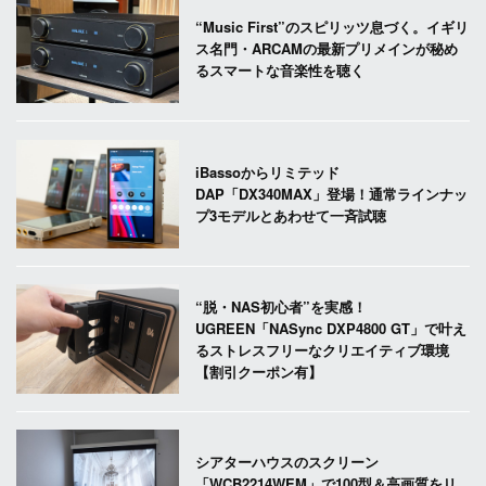
“Music First”のスピリッツ息づく。イギリ
ス名門・ARCAMの最新プリメインが秘め
るスマートな音楽性を聴く
iBassoからリミテッド
DAP「DX340MAX」登場！通常ラインナッ
プ3モデルとあわせて一斉試聴
“脱・NAS初心者”を実感！
UGREEN「NASync DXP4800 GT」で叶え
るストレスフリーなクリエイティブ環境
【割引クーポン有】
シアターハウスのスクリーン
「WCB2214WEM」で100型＆高画質をリ