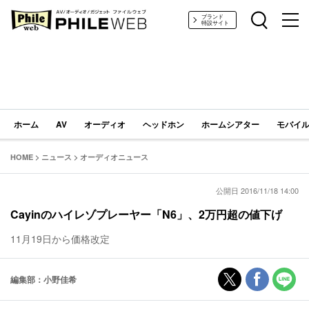
PHILE WEB｜AV/オーディオ/ガジェット
ブランド
特設サイト
ホーム
AV
オーディオ
ヘッドホン
ホームシアター
モバイル
HOME
>
ニュース
>
オーディオニュース
公開日 2016/11/18 14:00
Cayinのハイレゾプレーヤー「N6」、2万円超の値下げ
11月19日から価格改定
編集部：小野佳希