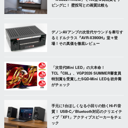
ビングに！ 壁投写との画質比較も
デノンAVアンプの次世代サウンドを牽引す
るミドルクラス『AVR-X3900H』堂々登
場！その真価を徹底レビュー
「次世代Mini LED」の大本命！
TCL『C8L』、VGP2026 SUMMER審査員
特別賞を受賞したSQD-Mini LEDを岩井喬
がチェック
手元に1台ほしくなる小回りの効くHi-Fi音
質！ USB-C／Bluetooth対応のクリエイテ
ィブ「XF1」アクティブスピーカーをチェ
ック