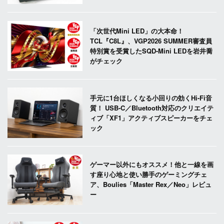
「次世代Mini LED」の大本命！
TCL『C8L』、VGP2026 SUMMER審査員
特別賞を受賞したSQD-Mini LEDを岩井喬
がチェック
手元に1台ほしくなる小回りの効くHi-Fi音
質！ USB-C／Bluetooth対応のクリエイテ
ィブ「XF1」アクティブスピーカーをチェ
ック
ゲーマー以外にもオススメ！他と一線を画
す座り心地と使い勝手のゲーミングチェ
ア、Boulies「Master Rex／Neo」レビュ
ー