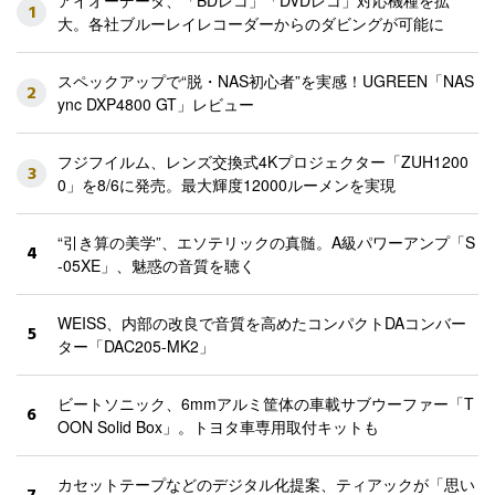
1
大。各社ブルーレイレコーダーからのダビングが可能に
スペックアップで“脱・NAS初心者”を実感！UGREEN「NAS
2
ync DXP4800 GT」レビュー
フジフイルム、レンズ交換式4Kプロジェクター「ZUH1200
3
0」を8/6に発売。最大輝度12000ルーメンを実現
“引き算の美学”、エソテリックの真髄。A級パワーアンプ「S
4
-05XE」、魅惑の音質を聴く
WEISS、内部の改良で音質を高めたコンパクトDAコンバー
5
ター「DAC205-MK2」
ビートソニック、6mmアルミ筐体の車載サブウーファー「T
6
OON Solid Box」。トヨタ車専用取付キットも
カセットテープなどのデジタル化提案、ティアックが「思い