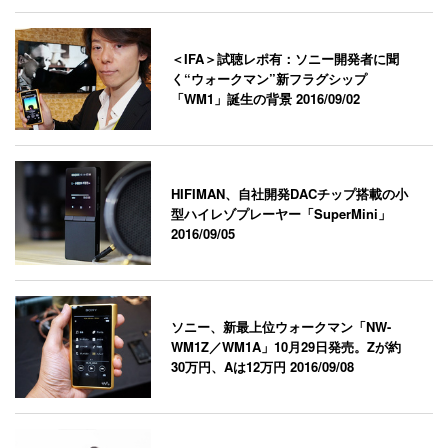
＜IFA＞試聴レポ有：ソニー開発者に聞
く“ウォークマン”新フラグシップ
「WM1」誕生の背景
2016/09/02
HIFIMAN、自社開発DACチップ搭載の小
型ハイレゾプレーヤー「SuperMini」
2016/09/05
ソニー、新最上位ウォークマン「NW-
WM1Z／WM1A」10月29日発売。Zが約
30万円、Aは12万円
2016/09/08