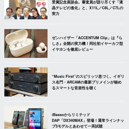
受賞記念座談会。審査員が語り尽くす「液
晶テレビの進化」と、X11L／C8L／C7Lの
実力
ゼンハイザー「ACCENTUM Clip」は『ら
しさ』全開の実力機！同社初イヤーカフ型
イヤホンを徹底レビュー
“Music First”のスピリッツ息づく。イギリ
ス名門・ARCAMの最新プリメインが秘め
るスマートな音楽性を聴く
iBassoからリミテッド
DAP「DX340MAX」登場！通常ラインナッ
プ3モデルとあわせて一斉試聴