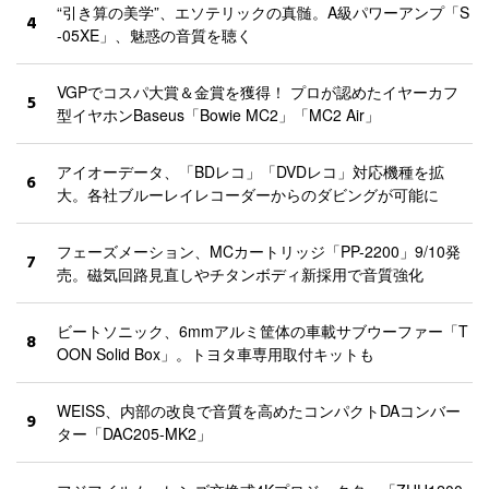
“引き算の美学”、エソテリックの真髄。A級パワーアンプ「S
4
-05XE」、魅惑の音質を聴く
VGPでコスパ大賞＆金賞を獲得！ プロが認めたイヤーカフ
5
型イヤホンBaseus「Bowie MC2」「MC2 Air」
アイオーデータ、「BDレコ」「DVDレコ」対応機種を拡
6
大。各社ブルーレイレコーダーからのダビングが可能に
フェーズメーション、MCカートリッジ「PP-2200」9/10発
7
売。磁気回路見直しやチタンボディ新採用で音質強化
ビートソニック、6mmアルミ筐体の車載サブウーファー「T
8
OON Solid Box」。トヨタ車専用取付キットも
WEISS、内部の改良で音質を高めたコンパクトDAコンバー
9
ター「DAC205-MK2」