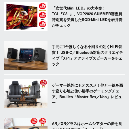
「次世代Mini LED」の大本命！
TCL『C8L』、VGP2026 SUMMER審査員
特別賞を受賞したSQD-Mini LEDを岩井喬
がチェック
手元に1台ほしくなる小回りの効くHi-Fi音
質！ USB-C／Bluetooth対応のクリエイテ
ィブ「XF1」アクティブスピーカーをチェ
ック
ゲーマー以外にもオススメ！他と一線を画
す座り心地と使い勝手のゲーミングチェ
ア、Boulies「Master Rex／Neo」レビュ
ー
AR／XRグラスはホームシアターの夢を見