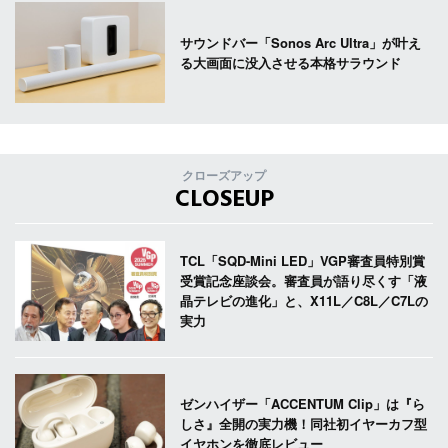
サウンドバー「Sonos Arc Ultra」が叶え
る大画面に没入させる本格サラウンド
クローズアップ
CLOSEUP
TCL「SQD-Mini LED」VGP審査員特別賞
受賞記念座談会。審査員が語り尽くす「液
晶テレビの進化」と、X11L／C8L／C7Lの
実力
ゼンハイザー「ACCENTUM Clip」は『ら
しさ』全開の実力機！同社初イヤーカフ型
イヤホンを徹底レビュー