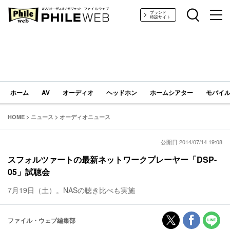
PHILE WEB｜AV/オーディオ/ガジェット
ブランド
特設サイト
ホーム
AV
オーディオ
ヘッドホン
ホームシアター
モバイル
HOME
>
ニュース
>
オーディオニュース
公開日 2014/07/14 19:08
スフォルツァートの最新ネットワークプレーヤー「DSP-
05」試聴会
7月19日（土）。NASの聴き比べも実施
ファイル・ウェブ編集部