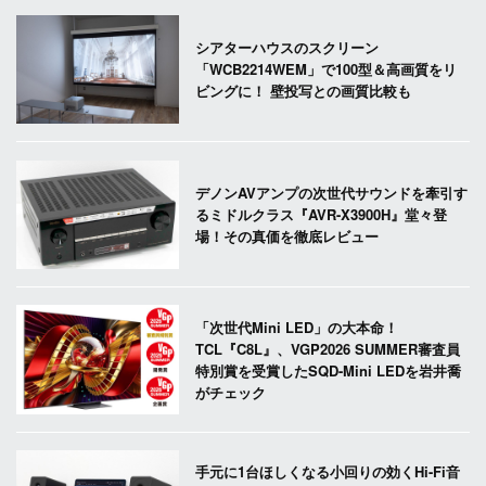
シアターハウスのスクリーン
「WCB2214WEM」で100型＆高画質をリ
ビングに！ 壁投写との画質比較も
デノンAVアンプの次世代サウンドを牽引す
るミドルクラス『AVR-X3900H』堂々登
場！その真価を徹底レビュー
「次世代Mini LED」の大本命！
TCL『C8L』、VGP2026 SUMMER審査員
特別賞を受賞したSQD-Mini LEDを岩井喬
がチェック
手元に1台ほしくなる小回りの効くHi-Fi音