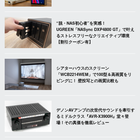
“脱・NAS初心者”を実感！
UGREEN「NASync DXP4800 GT」で叶え
るストレスフリーなクリエイティブ環境
【割引クーポン有】
シアターハウスのスクリーン
「WCB2214WEM」で100型＆高画質をリ
ビングに！ 壁投写との画質比較も
デノンAVアンプの次世代サウンドを牽引す
るミドルクラス『AVR-X3900H』堂々登
場！その真価を徹底レビュー