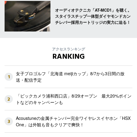
オーディオテクニカ「AT-MCD1」を聴く。
スタイラスチップ一体型ダイヤモンドカン
チレバー採用カートリッジの実力に迫る！
アクセスランキング
RANKING
女子プロゴルフ「北海道 meijiカップ」8/7から3日間の放
1
送・配信予定
「ビックカメラ浦和西口店」8/29オープン 最大20%ポイン
2
トなどのキャンペーンも
Acoustuneの金属チャンバー完全ワイヤレスイヤホン「HSX
3
One」は外観も音もクリアで爽快！