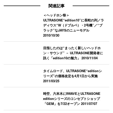
関連記事
＜ヘッドホン祭＞
ULTRASONE“edition10”に長蛇の列／ラ
ディウス“W（ドブルベ）・2号機”／“ブ
ラック”なJAYSのニューモデル
2010/10/30
目指したのは“まったく新しいヘッドホ
ン・サウンド” － ULTRASONE開発者に
訊く「edition10の魅力」
2010/11/04
タイムロード、ULTRASONE“editionシ
リーズ”の価格改定を4月1日から実施
2011/03/25
時空、六本木に9WAVEとULTRASONE
editionシリーズのコンセプトショップ
「GEM」を7/22オープン
2011/07/07