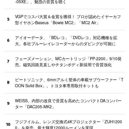
-05XE」、魅惑の音質を聴く
VGPでコスパ大賞＆金賞を獲得！ プロが認めたイヤーカフ
5
型イヤホンBaseus「Bowie MC2」「MC2 Air」
アイオーデータ、「BDレコ」「DVDレコ」対応機種を拡
6
大。各社ブルーレイレコーダーからのダビングが可能に
フェーズメーション、MCカートリッジ「PP-2200」9/10発
7
売。磁気回路見直しやチタンボディ新採用で音質強化
ビートソニック、6mmアルミ筐体の車載サブウーファー「T
8
OON Solid Box」。トヨタ車専用取付キットも
WEISS、内部の改良で音質を高めたコンパクトDAコンバー
9
ター「DAC205-MK2」
フジフイルム、レンズ交換式4Kプロジェクター「ZUH1200
10
0」を発売。最大輝度12000ルーメンを実現