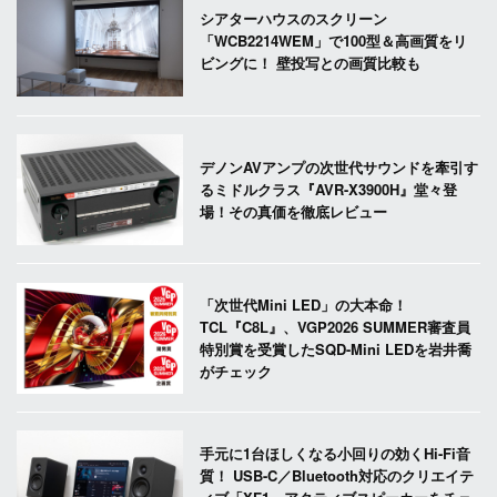
シアターハウスのスクリーン
「WCB2214WEM」で100型＆高画質をリ
ビングに！ 壁投写との画質比較も
デノンAVアンプの次世代サウンドを牽引す
るミドルクラス『AVR-X3900H』堂々登
場！その真価を徹底レビュー
「次世代Mini LED」の大本命！
TCL『C8L』、VGP2026 SUMMER審査員
特別賞を受賞したSQD-Mini LEDを岩井喬
がチェック
手元に1台ほしくなる小回りの効くHi-Fi音
質！ USB-C／Bluetooth対応のクリエイテ