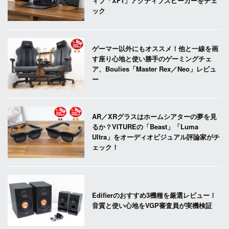
ィブ「XF1」アクティブスピーカーをチェ
ック
ゲーマー以外にもオススメ！他と一線を画
す座り心地と使い勝手のゲーミングチェ
ア、Boulies「Master Rex／Neo」レビュ
ー
AR／XRグラスはホームシアターの夢を見
るか？VITUREの「Beast」「Luma
Ultra」をオーディオビジュアル評論家がチ
ェック！
Edifierのおすすめ3機種を厳選レビュー！
音質と使い心地をVGP審査員が実機検証