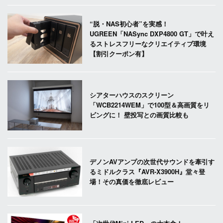
“脱・NAS初心者”を実感！
UGREEN「NASync DXP4800 GT」で叶え
るストレスフリーなクリエイティブ環境
【割引クーポン有】
シアターハウスのスクリーン
「WCB2214WEM」で100型＆高画質をリ
ビングに！ 壁投写との画質比較も
デノンAVアンプの次世代サウンドを牽引す
るミドルクラス『AVR-X3900H』堂々登
場！その真価を徹底レビュー