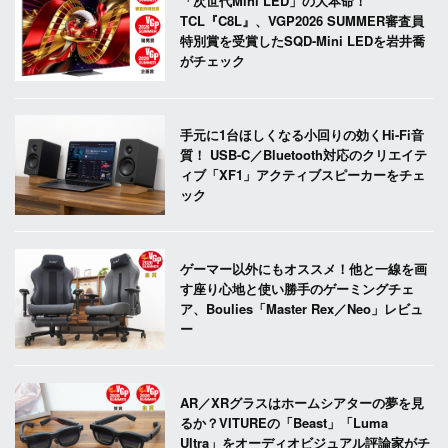
「次世代Mini LED」の大本命！
TCL『C8L』、VGP2026 SUMMER審査員
特別賞を受賞したSQD-Mini LEDを岩井喬
がチェック
手元に1台ほしくなる小回りの効くHi-Fi音
質！ USB-C／Bluetooth対応のクリエイテ
ィブ「XF1」アクティブスピーカーをチェ
ック
ゲーマー以外にもオススメ！他と一線を画
す座り心地と使い勝手のゲーミングチェ
ア、Boulies「Master Rex／Neo」レビュ
ー
AR／XRグラスはホームシアターの夢を見
るか？VITUREの「Beast」「Luma
Ultra」をオーディオビジュアル評論家がチ