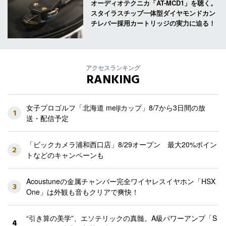
オーディオテクニカ「AT-MCD1」を聴く。
スタイラスチップ一体型ダイヤモンドカン
チレバー採用カートリッジの実力に迫る！
アクセスランキング
RANKING
女子プロゴルフ「北海道 meijiカップ」8/7から3日間の放
1
送・配信予定
「ビックカメラ浦和西口店」8/29オープン 最大20%ポイン
2
トなどのキャンペーンも
Acoustuneの金属チャンバー完全ワイヤレスイヤホン「HSX
3
One」は外観も音もクリアで爽快！
“引き算の美学”、エソテリックの真髄。A級パワーアンプ「S
4