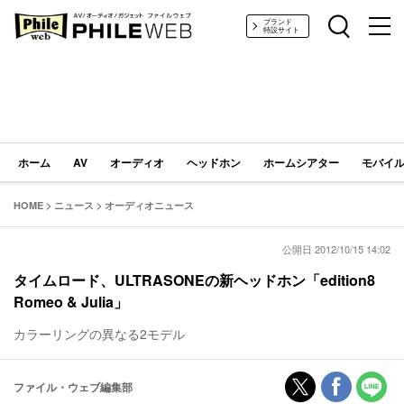
PHILE WEB｜AV/オーディオ/ガジェット
ブランド
特設サイト
ホーム
AV
オーディオ
ヘッドホン
ホームシアター
モバイル
HOME
>
ニュース
>
オーディオニュース
公開日 2012/10/15 14:02
タイムロード、ULTRASONEの新ヘッドホン「edition8
Romeo & Julia」
カラーリングの異なる2モデル
ファイル・ウェブ編集部