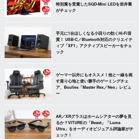
特別賞を受賞したSQD-Mini LEDを岩井喬
がチェック
手元に1台ほしくなる小回りの効くHi-Fi音
質！ USB-C／Bluetooth対応のクリエイテ
ィブ「XF1」アクティブスピーカーをチェ
ック
ゲーマー以外にもオススメ！他と一線を画
す座り心地と使い勝手のゲーミングチェ
ア、Boulies「Master Rex／Neo」レビュ
ー
AR／XRグラスはホームシアターの夢を見
るか？VITUREの「Beast」「Luma
Ultra」をオーディオビジュアル評論家がチ
ェック！