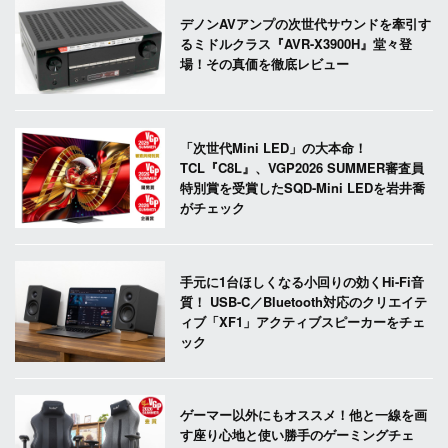
デノンAVアンプの次世代サウンドを牽引す
るミドルクラス『AVR-X3900H』堂々登
場！その真価を徹底レビュー
「次世代Mini LED」の大本命！
TCL『C8L』、VGP2026 SUMMER審査員
特別賞を受賞したSQD-Mini LEDを岩井喬
がチェック
手元に1台ほしくなる小回りの効くHi-Fi音
質！ USB-C／Bluetooth対応のクリエイテ
ィブ「XF1」アクティブスピーカーをチェ
ック
ゲーマー以外にもオススメ！他と一線を画
す座り心地と使い勝手のゲーミングチェ