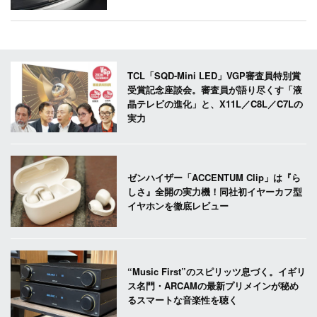
TCL「SQD-Mini LED」VGP審査員特別賞
受賞記念座談会。審査員が語り尽くす「液
晶テレビの進化」と、X11L／C8L／C7Lの
実力
ゼンハイザー「ACCENTUM Clip」は『ら
しさ』全開の実力機！同社初イヤーカフ型
イヤホンを徹底レビュー
“Music First”のスピリッツ息づく。イギリ
ス名門・ARCAMの最新プリメインが秘め
るスマートな音楽性を聴く