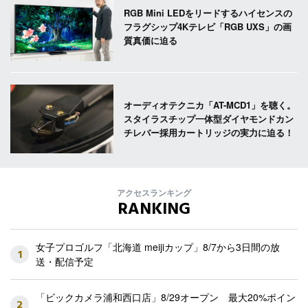
RGB Mini LEDをリードするハイセンスの
フラグシップ4Kテレビ「RGB UXS」の画
質真価に迫る
オーディオテクニカ「AT-MCD1」を聴く。
スタイラスチップ一体型ダイヤモンドカン
チレバー採用カートリッジの実力に迫る！
アクセスランキング
RANKING
女子プロゴルフ「北海道 meijiカップ」8/7から3日間の放
1
送・配信予定
「ビックカメラ浦和西口店」8/29オープン 最大20%ポイン
2