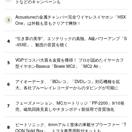
トなどのキャンペーンも
Acoustuneの金属チャンバー完全ワイヤレスイヤホン「HSX
3
One」は外観も音もクリアで爽快！
“引き算の美学”、エソテリックの真髄。A級パワーアンプ「S
4
-05XE」、魅惑の音質を聴く
VGPでコスパ大賞＆金賞を獲得！ プロが認めたイヤーカフ
5
型イヤホンBaseus「Bowie MC2」「MC2 Air」
アイオーデータ、「BDレコ」「DVDレコ」対応機種を拡
6
大。各社ブルーレイレコーダーからのダビングが可能に
フェーズメーション、MCカートリッジ「PP-2200」9/10発
7
売。磁気回路見直しやチタンボディ新採用で音質強化
ビートソニック、6mmアルミ筐体の車載サブウーファー「T
8
OON Solid Box」。トヨタ車専用取付キットも