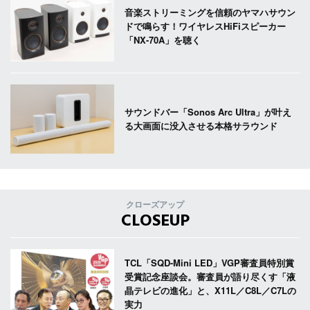
音楽ストリーミングを信頼のヤマハサウン
ドで鳴らす！ワイヤレスHiFiスピーカー
「NX-70A」を聴く
サウンドバー「Sonos Arc Ultra」が叶え
る大画面に没入させる本格サラウンド
クローズアップ
CLOSEUP
TCL「SQD-Mini LED」VGP審査員特別賞
受賞記念座談会。審査員が語り尽くす「液
晶テレビの進化」と、X11L／C8L／C7Lの
実力