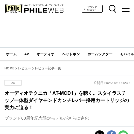
PHILE WEB｜AV/オーディオ/ガジェット
ブランド
特設サイト
ホーム
AV
オーディオ
ヘッドホン
ホームシアター
モバイル
HOME
>
レビュー
>
レビュー記事一覧
公開日 2026/06/11 06:30
PR
オーディオテクニカ「AT-MCD1」を聴く。スタイラスチ
ップ一体型ダイヤモンドカンチレバー採用カートリッジの
実力に迫る！
ブランド60周年記念限定モデルがさらに進化