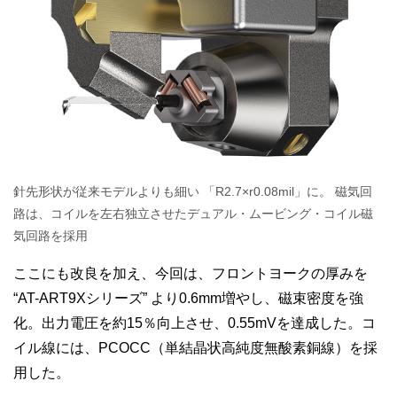
針先形状が従来モデルよりも細い
「R2.7×r0.08mil」に。
磁気回
路は、コイルを左右独立させたデュアル・ムービング・コイル磁
気回路を採用
ここにも改良を加え、今回は、フロントヨークの厚みを
“AT-ART9Xシリーズ” より0.6mm増やし、磁束密度を強
化。出力電圧を約15％向上させ、0.55mVを達成した。コ
イル線には、PCOCC（単結晶状高純度無酸素銅線）を採
用した。