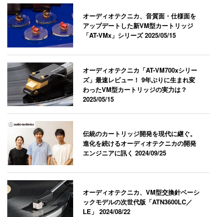
オーディオテクニカ、音質面・仕様面を
アップデートした新VM型カートリッジ
「AT-VMx」シリーズ
2025/05/15
オーディオテクニカ「AT-VM700xシリー
ズ」最速レビュー！ 9年ぶりに生まれ変
わったVM型カートリッジの実力は？
2025/05/15
伝統のカートリッジ開発を現代に継ぐ。
進化を続けるオーディオテクニカの開発
エンジニアに訊く
2024/09/25
オーディオテクニカ、VM型交換針ベーシ
ックモデルの次世代版「ATN3600LC／
LE」
2024/08/22