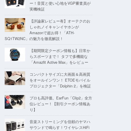
ー！音質と使い心地をVGP審査員が
実機検証
【評論家レビュー有】オーテクのお
しゃれノイキャンイヤホンが
Amazonで超お得！「ATH-
SQ1TW2NC」の魅力を徹底解説！
【期間限定クーポン情報も】日常か
らスポーツまで！ タフで多機能な
「Amazfit Active Max」をレビュー
コンパクトサイズに大画面＆高画質
をオールインワン！ ETOEモバイル
プロジェクター「Dolphin 2」を検証
プロも高評価。EarFun「Clip2」全方
位レビュー！【割引クーポン情報あ
り】
音楽ストリーミングを信頼のヤマハ
サウンドで鳴らす！ワイヤレスHiFi