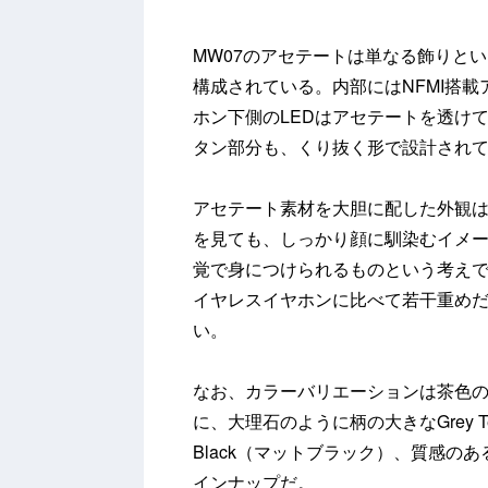
MW07のアセテートは単なる飾りと
構成されている。内部にはNFMI搭
ホン下側のLEDはアセテートを透け
タン部分も、くり抜く形で設計され
アセテート素材を大胆に配した外観
を見ても、しっかり顔に馴染むイメ
覚で身につけられるものという考えで
イヤレスイヤホンに比べて若干重め
い。
なお、カラーバリエーションは茶色のべっこ
に、大理石のように柄の大きなGrey Te
Black（マットブラック）、質感のある
インナップだ。