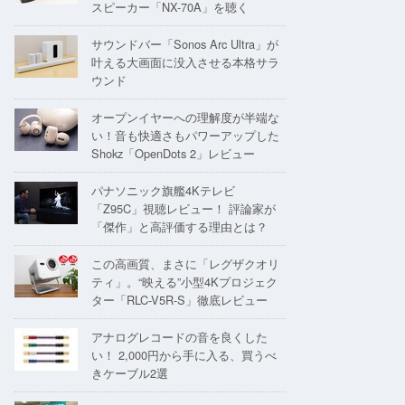
スピーカー「NX-70A」を聴く
サウンドバー「Sonos Arc Ultra」が
叶える大画面に没入させる本格サラ
ウンド
オープンイヤーへの理解度が半端な
い！音も快適さもパワーアップした
Shokz「OpenDots 2」レビュー
パナソニック旗艦4Kテレビ
「Z95C」視聴レビュー！ 評論家が
「傑作」と高評価する理由とは？
この高画質、まさに「レグザクオリ
ティ」。“映える”小型4Kプロジェク
ター「RLC-V5R-S」徹底レビュー
アナログレコードの音を良くした
い！ 2,000円から手に入る、買うべ
きケーブル2選