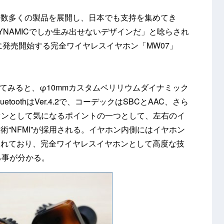
と数多くの製品を展開し、日本でも支持を集めてき
DYNAMICでしか生み出せないデザインだ」と唸らされ
に発売開始する完全ワイヤレスイヤホン「MW07」
してみると、φ10mmカスタムベリリウムダイナミック
oothはVer.4.2で、コーデックはSBCとAAC、さら
ファンとして気になるポイントの一つとして、左右のイ
“NFMI”が採用される。イヤホン内側にはイヤホン
されており、完全ワイヤレスイヤホンとして高度な技
る事が分かる。