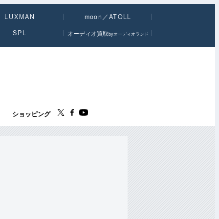
LUXMAN
moon／ATOLL
SPL
オーディオ買取
byオーディオランド
ス
ショッピング