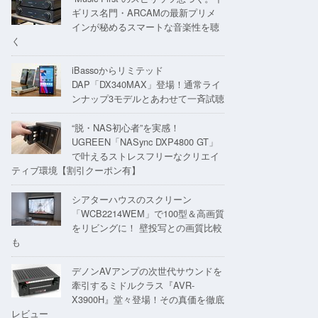
ギリス名門・ARCAMの最新プリメ
インが秘めるスマートな音楽性を聴
く
iBassoからリミテッド
DAP「DX340MAX」登場！通常ライ
ンナップ3モデルとあわせて一斉試聴
“脱・NAS初心者”を実感！
UGREEN「NASync DXP4800 GT」
で叶えるストレスフリーなクリエイ
ティブ環境【割引クーポン有】
シアターハウスのスクリーン
「WCB2214WEM」で100型＆高画質
をリビングに！ 壁投写との画質比較
も
デノンAVアンプの次世代サウンドを
牽引するミドルクラス『AVR-
X3900H』堂々登場！その真価を徹底
レビュー