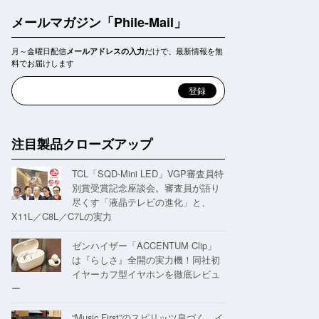
メールマガジン「Phile-Mail」
月～金曜日配信
だけで、最新情報を無
メールアドレスの入力
料でお届けします
注目製品クローズアップ
TCL「SQD-Mini LED」VGP審査員特
別賞受賞記念座談会。審査員が語り
尽くす「液晶テレビの進化」と、
X11L／C8L／C7Lの実力
ゼンハイザー「ACCENTUM Clip」
は『らしさ』全開の実力機！同社初
イヤーカフ型イヤホンを徹底レビュ
ー
“Music First”のスピリッツ息づく。イ