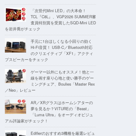
「次世代Mini LED」の大本命！
TCL『C8L』、VGP2026 SUMMER審
査員特別賞を受賞したSQD-Mini LED
を岩井喬がチェック
手元に1台ほしくなる小回りの効く
Hi-Fi音質！ USB-C／Bluetooth対応
のクリエイティブ「XF1」アクティ
ブスピーカーをチェック
ゲーマー以外にもオススメ！他と一
線を画す座り心地と使い勝手のゲー
ミングチェア、Boulies「Master Rex
／Neo」レビュー
AR／XRグラスはホームシアターの
夢を見るか？VITUREの「Beast」
「Luma Ultra」をオーディオビジュ
アル評論家がチェック！
Edifierのおすすめ3機種を厳選レビュ