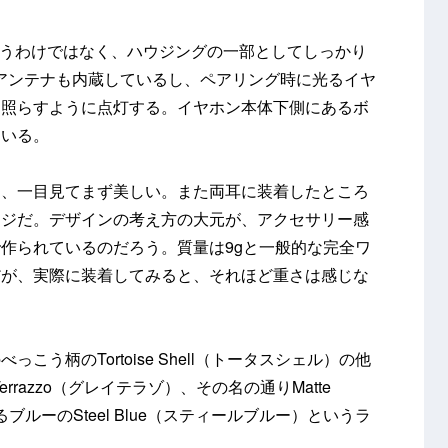
いうわけではなく、ハウジングの一部としてしっかり
載アンテナも内蔵しているし、ペアリング時に光るイヤ
て照らすように点灯する。イヤホン本体下側にあるボ
ている。
は、一目見てまず美しい。また両耳に装着したところ
ージだ。デザインの考え方の大元が、アクセサリー感
作られているのだろう。質量は9gと一般的な完全ワ
だが、実際に装着してみると、それほど重さは感じな
う柄のTortoise Shell（トータスシェル）の他
rrazzo（グレイテラゾ）、その名の通りMatte
ブルーのSteel Blue（スティールブルー）というラ