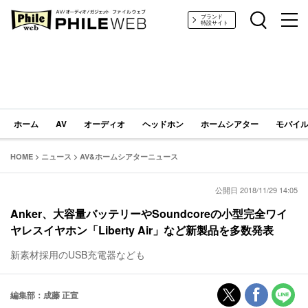
PHILE WEB｜AV/オーディオ/ガジェット
ブランド
特設サイト
ホーム
AV
オーディオ
ヘッドホン
ホームシアター
モバイル
HOME
>
ニュース
>
AV&ホームシアターニュース
公開日 2018/11/29 14:05
Anker、大容量バッテリーやSoundcoreの小型完全ワイ
ヤレスイヤホン「Liberty Air」など新製品を多数発表
新素材採用のUSB充電器なども
編集部：成藤 正宣