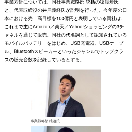
事業方針については、同社事業戦略部 統括の猿渡歩氏
と、代表取締役の井戸義経氏が説明を行った。今年度の日
本における売上高目標を100億円と表明している同社は、
これまで主にAmazon／楽天／Yahoo!ショッピングの3チ
ャネルを通じて販売。同社の代名詞として認知されている
モバイルバッテリーをはじめ、USB充電器、USBケーブ
ル、Bluetoothスピーカーといったジャンルでトップクラ
スの販売台数を記録しているとする。
事業戦略部 猿渡氏