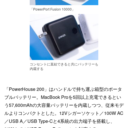
「PowerPort Fusion 10000」
コンセントに直結できると共にバッテリーも
内蔵する
「PowerHouse 200」はハンドルで持ち運ぶ箱型のポータ
ブルバッテリー。MacBook Proを5回以上充電できるとい
う57,600mAhの大容量バッテリーを内蔵しつつ、従来モデ
ルよりコンパクトとした。12Vシガーソケット／100W AC
／USB A／USB Type-Cと4系統の出力端子を搭載し、