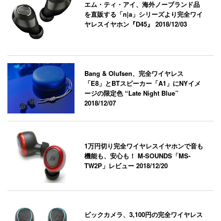
エム・ティ・アイ、海外ノーブランド品
を直販する「n|a」シリーズより完全ワイ
ヤレスイヤホン『D45』
2018/12/03
Bang & Olufsen、完全ワイヤレス
「E8」とBTスピーカー「A1」にNYイメ
ージの限定色 “Late Night Blue”
2018/12/07
1万円切り完全ワイヤレスイヤホンで音も
機能も、安心も！ M-SOUNDS「MS-
TW2P」レビュー
2018/12/20
ビックカメラ、3,100円の完全ワイヤレス