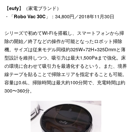
【
eufy
】（家電ブランド）
・「
Robo Vac 30C
」：34,800円／2018年11月30日
シリーズで初めてWi-Fiを搭載し、スマートフォンから掃
除の開始／終了などの操作が可能となったロボット掃除
機。サイズは従来モデル同様約325W×72H×325Dmmと薄
型設計を維持しつつ、吸引力は最大1,500Paまで強化。床
の環境に合わせて吸引力を最適化するという。また、境界
線テープを貼ることで掃除エリアを指定することも可能。
容量は0.6L、掃除時間は最大約100分間で、充電時間は約
300〜360分。