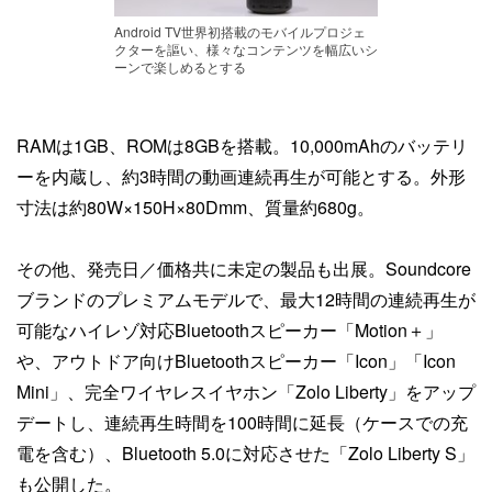
Android TV世界初搭載のモバイルプロジェ
クターを謳い、様々なコンテンツを幅広いシ
ーンで楽しめるとする
RAMは1GB、ROMは8GBを搭載。10,000mAhのバッテリ
ーを内蔵し、約3時間の動画連続再生が可能とする。外形
寸法は約80W×150H×80Dmm、質量約680g。
その他、発売日／価格共に未定の製品も出展。Soundcore
ブランドのプレミアムモデルで、最大12時間の連続再生が
可能なハイレゾ対応Bluetoothスピーカー「Motion＋」
や、アウトドア向けBluetoothスピーカー「Icon」「Icon
Mini」、完全ワイヤレスイヤホン「Zolo Liberty」をアップ
デートし、連続再生時間を100時間に延長（ケースでの充
電を含む）、Bluetooth 5.0に対応させた「Zolo Liberty S」
も公開した。