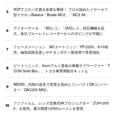
VGPでコスパ大賞＆金賞を獲得！ プロが認めたイヤーカフ
5
型イヤホンBaseus「Bowie MC2」「MC2 Air」
アイオーデータ、「BDレコ」「DVDレコ」対応機種を拡
6
大。各社ブルーレイレコーダーからのダビングが可能に
フェーズメーション、MCカートリッジ「PP-2200」9/10発
7
売。磁気回路見直しやチタンボディ新採用で音質強化
ビートソニック、6mmアルミ筐体の車載サブウーファー「T
8
OON Solid Box」。トヨタ車専用取付キットも
WEISS、内部の改良で音質を高めたコンパクトDAコンバー
9
ター「DAC205-MK2」
フジフイルム、レンズ交換式4Kプロジェクター「ZUH1200
10
0」を発売。最大輝度12000ルーメンを実現