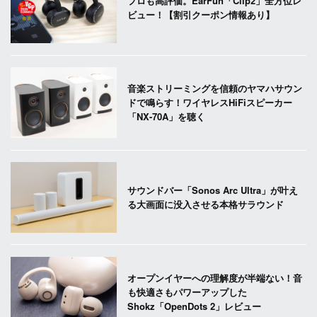
プロも高評価。EarFun「Clip2」全方位レ
ビュー！【割引クーポン情報あり】
音楽ストリーミングを信頼のヤマハサウン
ドで鳴らす！ワイヤレスHiFiスピーカー
「NX-70A」を聴く
サウンドバー「Sonos Arc Ultra」が叶え
る大画面に没入させる本格サラウンド
オープンイヤーへの理解度が半端ない！音
も快適さもパワーアップした
Shokz「OpenDots 2」レビュー