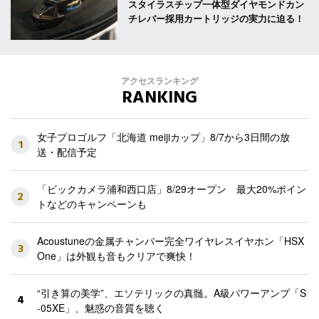
スタイラスチップ一体型ダイヤモンドカン
チレバー採用カートリッジの実力に迫る！
アクセスランキング
RANKING
女子プロゴルフ「北海道 meijiカップ」8/7から3日間の放
1
送・配信予定
「ビックカメラ浦和西口店」8/29オープン 最大20%ポイン
2
トなどのキャンペーンも
Acoustuneの金属チャンバー完全ワイヤレスイヤホン「HSX
3
One」は外観も音もクリアで爽快！
“引き算の美学”、エソテリックの真髄。A級パワーアンプ「S
4
-05XE」、魅惑の音質を聴く