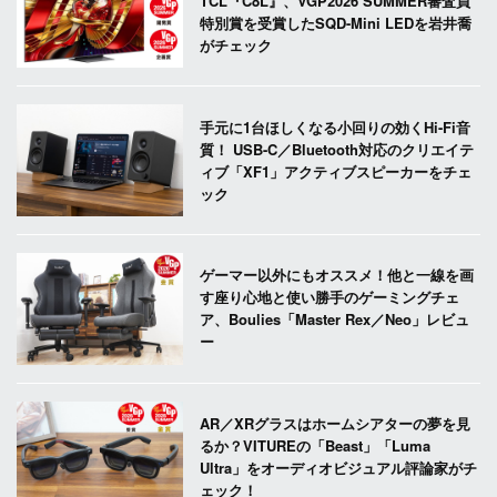
TCL『C8L』、VGP2026 SUMMER審査員
特別賞を受賞したSQD-Mini LEDを岩井喬
がチェック
手元に1台ほしくなる小回りの効くHi-Fi音
質！ USB-C／Bluetooth対応のクリエイテ
ィブ「XF1」アクティブスピーカーをチェ
ック
ゲーマー以外にもオススメ！他と一線を画
す座り心地と使い勝手のゲーミングチェ
ア、Boulies「Master Rex／Neo」レビュ
ー
AR／XRグラスはホームシアターの夢を見
るか？VITUREの「Beast」「Luma
Ultra」をオーディオビジュアル評論家がチ
ェック！