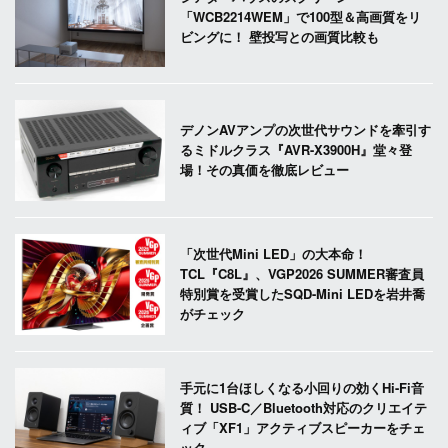
「WCB2214WEM」で100型＆高画質をリ
ビングに！ 壁投写との画質比較も
デノンAVアンプの次世代サウンドを牽引す
るミドルクラス『AVR-X3900H』堂々登
場！その真価を徹底レビュー
「次世代Mini LED」の大本命！
TCL『C8L』、VGP2026 SUMMER審査員
特別賞を受賞したSQD-Mini LEDを岩井喬
がチェック
手元に1台ほしくなる小回りの効くHi-Fi音
質！ USB-C／Bluetooth対応のクリエイテ
ィブ「XF1」アクティブスピーカーをチェ
ック