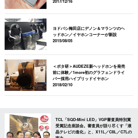
2017/12/16
ヨドバシ梅田店にデノン＆マランツのヘ
ッドホン／イヤホンコーナーが新設
2015/08/05
＜ポタ研＞AUDEZE新ヘッドホンを発売
前に体験／1more初のグラフェンドライ
バー採用ハイブリッドイヤホン
2018/02/10
TCL「SQD-Mini LED」VGP審査員特別賞
受賞記念座談会。審査員が語り尽くす「液
晶テレビの進化」と、X11L／C8L／C7Lの
実力