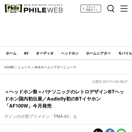
PHILE WEB｜AV/オーディオ/ガジェット
ブランド
特設サイト
ホーム
AV
オーディオ
ヘッドホン
ホームシアター
モバイル
HOME
>
ニュース
>
AV&ホームシアターニュース
公開日 2017/11/04 08:27
＜ヘッドホン祭＞パナソニックのレトロデザインBTヘッ
ドホン国内初出展／Audiofly初のBTイヤホン
「AF100W」今月発売
デノンの小型プリメイン「PMA-60」も