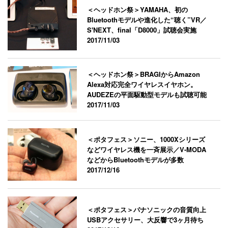
＜ヘッドホン祭＞YAMAHA、初の
Bluetoothモデルや進化した“聴く”VR／
S'NEXT、final「D8000」試聴会実施
2017/11/03
＜ヘッドホン祭＞BRAGIからAmazon
Alexa対応完全ワイヤレスイヤホン。
AUDEZEの平面駆動型モデルも試聴可能
2017/11/03
＜ポタフェス＞ソニー、1000Xシリーズ
などワイヤレス機を一斉展示／V-MODA
などからBluetoothモデルが多数
2017/12/16
＜ポタフェス＞パナソニックの音質向上
USBアクセサリー、大反響で3ヶ月待ち