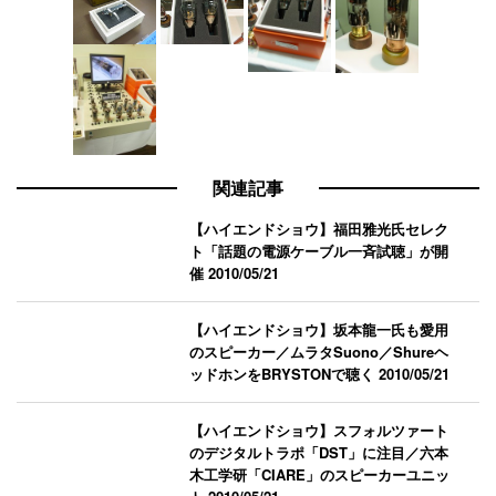
関連記事
【ハイエンドショウ】福田雅光氏セレク
ト「話題の電源ケーブル一斉試聴」が開
催
2010/05/21
【ハイエンドショウ】坂本龍一氏も愛用
のスピーカー／ムラタSuono／Shureヘ
ッドホンをBRYSTONで聴く
2010/05/21
【ハイエンドショウ】スフォルツァート
のデジタルトラポ「DST」に注目／六本
木工学研「CIARE」のスピーカーユニッ