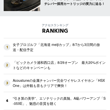
チレバー採用カートリッジの実力に迫る！
アクセスランキング
RANKING
女子プロゴルフ「北海道 meijiカップ」8/7から3日間の放
1
送・配信予定
「ビックカメラ浦和西口店」8/29オープン 最大20%ポイン
2
トなどのキャンペーンも
Acoustuneの金属チャンバー完全ワイヤレスイヤホン「HSX
3
One」は外観も音もクリアで爽快！
“引き算の美学”、エソテリックの真髄。A級パワーアンプ「S
4
-05XE」、魅惑の音質を聴く