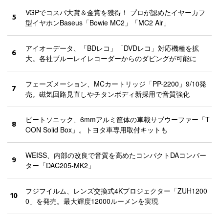
VGPでコスパ大賞＆金賞を獲得！ プロが認めたイヤーカフ
5
型イヤホンBaseus「Bowie MC2」「MC2 Air」
アイオーデータ、「BDレコ」「DVDレコ」対応機種を拡
6
大。各社ブルーレイレコーダーからのダビングが可能に
フェーズメーション、MCカートリッジ「PP-2200」9/10発
7
売。磁気回路見直しやチタンボディ新採用で音質強化
ビートソニック、6mmアルミ筐体の車載サブウーファー「T
8
OON Solid Box」。トヨタ車専用取付キットも
WEISS、内部の改良で音質を高めたコンパクトDAコンバー
9
ター「DAC205-MK2」
フジフイルム、レンズ交換式4Kプロジェクター「ZUH1200
10
0」を発売。最大輝度12000ルーメンを実現