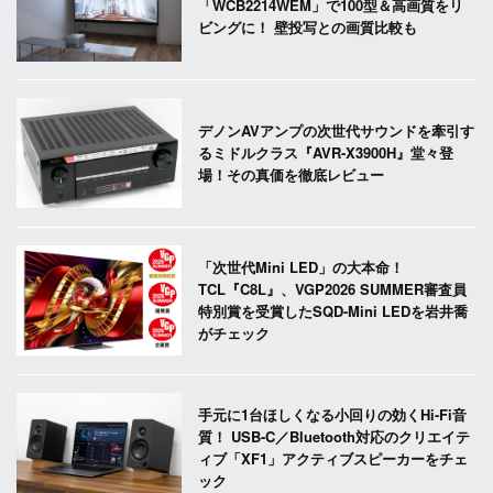
「WCB2214WEM」で100型＆高画質をリ
ビングに！ 壁投写との画質比較も
デノンAVアンプの次世代サウンドを牽引す
るミドルクラス『AVR-X3900H』堂々登
場！その真価を徹底レビュー
「次世代Mini LED」の大本命！
TCL『C8L』、VGP2026 SUMMER審査員
特別賞を受賞したSQD-Mini LEDを岩井喬
がチェック
手元に1台ほしくなる小回りの効くHi-Fi音
質！ USB-C／Bluetooth対応のクリエイテ
ィブ「XF1」アクティブスピーカーをチェ
ック