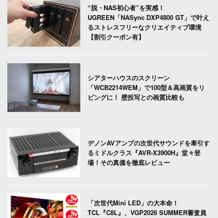
“脱・NAS初心者”を実感！
UGREEN「NASync DXP4800 GT」で叶え
るストレスフリーなクリエイティブ環境
【割引クーポン有】
シアターハウスのスクリーン
「WCB2214WEM」で100型＆高画質をリ
ビングに！ 壁投写との画質比較も
デノンAVアンプの次世代サウンドを牽引す
るミドルクラス『AVR-X3900H』堂々登
場！その真価を徹底レビュー
「次世代Mini LED」の大本命！
TCL『C8L』、VGP2026 SUMMER審査員