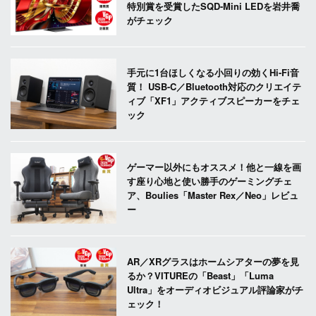
特別賞を受賞したSQD-Mini LEDを岩井喬
がチェック
手元に1台ほしくなる小回りの効くHi-Fi音
質！ USB-C／Bluetooth対応のクリエイテ
ィブ「XF1」アクティブスピーカーをチェ
ック
ゲーマー以外にもオススメ！他と一線を画
す座り心地と使い勝手のゲーミングチェ
ア、Boulies「Master Rex／Neo」レビュ
ー
AR／XRグラスはホームシアターの夢を見
るか？VITUREの「Beast」「Luma
Ultra」をオーディオビジュアル評論家がチ
ェック！