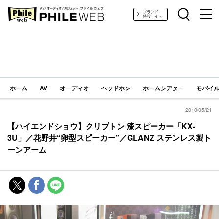
PHILE WEB｜AV/オーディオ/ガジェット
ブランド
特設サイト
ホーム
AV
オーディオ
ヘッドホン
ホームシアター
モバイル
2010/05/21
【ハイエンドショウ】クリプトン 漆スピーカー「KX-
3U」／花野井“卵型スピーカー”／GLANZ ステンレス製ト
ーンアーム