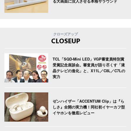
る大画面に没入させる本格サラウンド
クローズアップ
CLOSEUP
TCL「SQD-Mini LED」VGP審査員特別賞
受賞記念座談会。審査員が語り尽くす「液
晶テレビの進化」と、X11L／C8L／C7Lの
実力
ゼンハイザー「ACCENTUM Clip」は『ら
しさ』全開の実力機！同社初イヤーカフ型
イヤホンを徹底レビュー