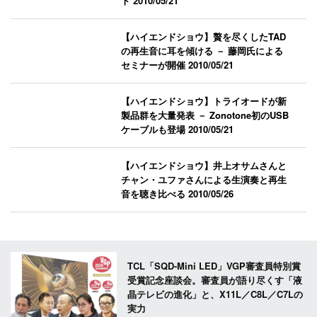
ト
2010/05/21
【ハイエンドショウ】贅を尽くしたTAD
の再生音に耳を傾ける － 藤岡氏による
セミナーが開催
2010/05/21
【ハイエンドショウ】トライオードが新
製品群を大量発表 － Zonotone初のUSB
ケーブルも登場
2010/05/21
【ハイエンドショウ】井上オサムさんと
チャン・ユファさんによる生演奏と再生
音を聴き比べる
2010/05/26
TCL「SQD-Mini LED」VGP審査員特別賞
受賞記念座談会。審査員が語り尽くす「液
晶テレビの進化」と、X11L／C8L／C7Lの
実力