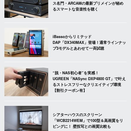
ス名門・ARCAMの最新プリメインが秘め
るスマートな音楽性を聴く
iBassoからリミテッド
DAP「DX340MAX」登場！通常ラインナッ
プ3モデルとあわせて一斉試聴
“脱・NAS初心者”を実感！
UGREEN「NASync DXP4800 GT」で叶え
るストレスフリーなクリエイティブ環境
【割引クーポン有】
シアターハウスのスクリーン
「WCB2214WEM」で100型＆高画質をリ
ビングに！ 壁投写との画質比較も