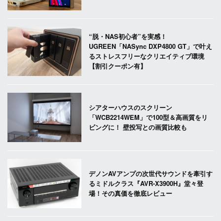
“脱・NAS初心者”を実感！
UGREEN「NASync DXP4800 GT」で叶え
るストレスフリーなクリエイティブ環境
【割引クーポン有】
シアターハウスのスクリーン
「WCB2214WEM」で100型＆高画質をリ
ビングに！ 壁投写との画質比較も
デノンAVアンプの次世代サウンドを牽引す
るミドルクラス『AVR-X3900H』堂々登
場！その真価を徹底レビュー