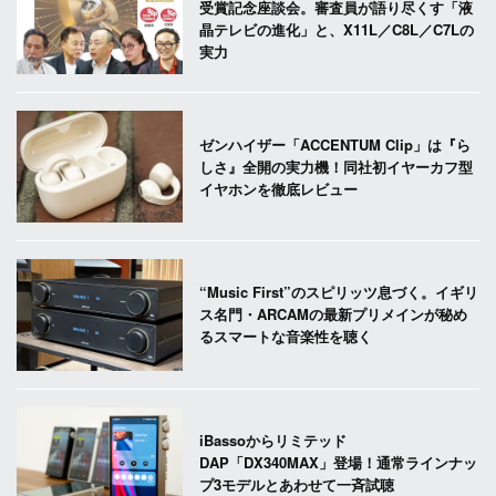
受賞記念座談会。審査員が語り尽くす「液
晶テレビの進化」と、X11L／C8L／C7Lの
実力
ゼンハイザー「ACCENTUM Clip」は『ら
しさ』全開の実力機！同社初イヤーカフ型
イヤホンを徹底レビュー
“Music First”のスピリッツ息づく。イギリ
ス名門・ARCAMの最新プリメインが秘め
るスマートな音楽性を聴く
iBassoからリミテッド
DAP「DX340MAX」登場！通常ラインナッ
プ3モデルとあわせて一斉試聴