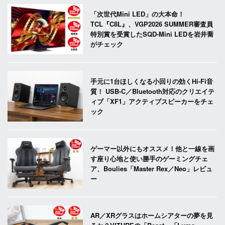
「次世代Mini LED」の大本命！
TCL『C8L』、VGP2026 SUMMER審査員
特別賞を受賞したSQD-Mini LEDを岩井喬
がチェック
手元に1台ほしくなる小回りの効くHi-Fi音
質！ USB-C／Bluetooth対応のクリエイテ
ィブ「XF1」アクティブスピーカーをチェ
ック
ゲーマー以外にもオススメ！他と一線を画
す座り心地と使い勝手のゲーミングチェ
ア、Boulies「Master Rex／Neo」レビュ
ー
AR／XRグラスはホームシアターの夢を見