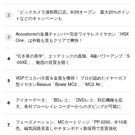
「ビックカメラ浦和西口店」8/29オープン 最大20%ポイン
2
トなどのキャンペーンも
Acoustuneの金属チャンバー完全ワイヤレスイヤホン「HSX
3
One」は外観も音もクリアで爽快！
“引き算の美学”、エソテリックの真髄。A級パワーアンプ「S
4
-05XE」、魅惑の音質を聴く
VGPでコスパ大賞＆金賞を獲得！ プロが認めたイヤーカフ
5
型イヤホンBaseus「Bowie MC2」「MC2 Air」
アイオーデータ、「BDレコ」「DVDレコ」対応機種を拡
6
大。各社ブルーレイレコーダーからのダビングが可能に
フェーズメーション、MCカートリッジ「PP-2200」9/10発
7
売。磁気回路見直しやチタンボディ新採用で音質強化