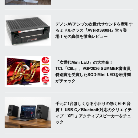
デノンAVアンプの次世代サウンドを牽引す
るミドルクラス『AVR-X3900H』堂々登
場！その真価を徹底レビュー
「次世代Mini LED」の大本命！
TCL『C8L』、VGP2026 SUMMER審査員
特別賞を受賞したSQD-Mini LEDを岩井喬
がチェック
手元に1台ほしくなる小回りの効くHi-Fi音
質！ USB-C／Bluetooth対応のクリエイテ
ィブ「XF1」アクティブスピーカーをチェ
ック