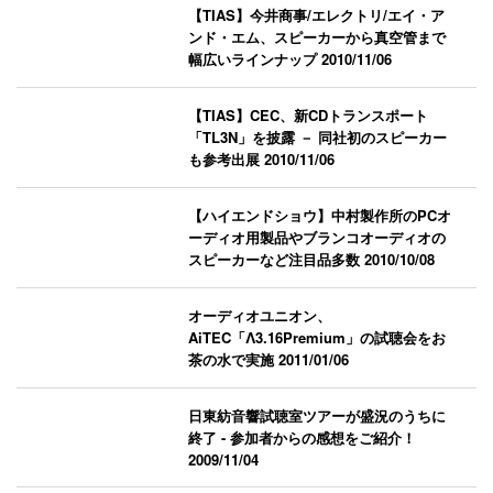
【TIAS】今井商事/エレクトリ/エイ・ア
ンド・エム、スピーカーから真空管まで
幅広いラインナップ
2010/11/06
【TIAS】CEC、新CDトランスポート
「TL3N」を披露 － 同社初のスピーカー
も参考出展
2010/11/06
【ハイエンドショウ】中村製作所のPCオ
ーディオ用製品やブランコオーディオの
スピーカーなど注目品多数
2010/10/08
オーディオユニオン、
AiTEC「Λ3.16Premium」の試聴会をお
茶の水で実施
2011/01/06
日東紡音響試聴室ツアーが盛況のうちに
終了 - 参加者からの感想をご紹介！
2009/11/04