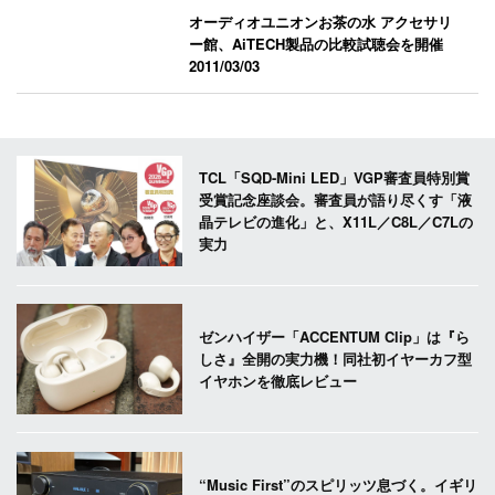
オーディオユニオンお茶の水 アクセサリ
ー館、AiTECH製品の比較試聴会を開催
2011/03/03
TCL「SQD-Mini LED」VGP審査員特別賞
受賞記念座談会。審査員が語り尽くす「液
晶テレビの進化」と、X11L／C8L／C7Lの
実力
ゼンハイザー「ACCENTUM Clip」は『ら
しさ』全開の実力機！同社初イヤーカフ型
イヤホンを徹底レビュー
“Music First”のスピリッツ息づく。イギリ