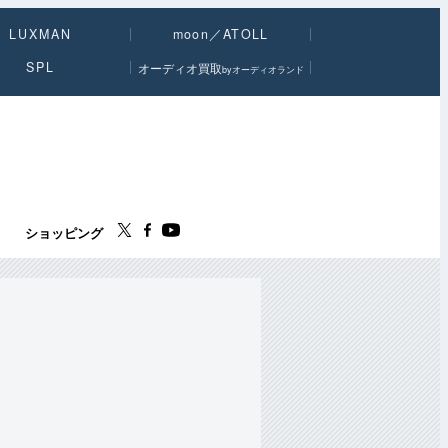
LUXMAN
moon／ATOLL
SPL
オーディオ買取
byオーディオランド
ス
ショッピング