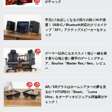
がチェック
手元に1台ほしくなる小回りの効くHi-Fi音
質！ USB-C／Bluetooth対応のクリエイテ
ィブ「XF1」アクティブスピーカーをチェ
ック
ゲーマー以外にもオススメ！他と一線を画
す座り心地と使い勝手のゲーミングチェ
ア、Boulies「Master Rex／Neo」レビュ
ー
AR／XRグラスはホームシアターの夢を見
るか？VITUREの「Beast」「Luma
Ultra」をオーディオビジュアル評論家がチ
ェック！