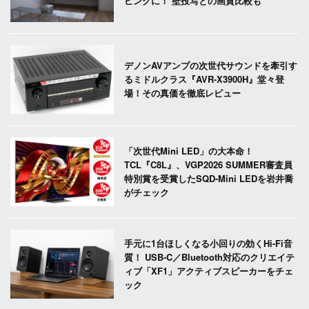
ビングに！ 壁投写との画質比較も
デノンAVアンプの次世代サウンドを牽引す
るミドルクラス『AVR-X3900H』堂々登
場！その真価を徹底レビュー
「次世代Mini LED」の大本命！
TCL『C8L』、VGP2026 SUMMER審査員
特別賞を受賞したSQD-Mini LEDを岩井喬
がチェック
手元に1台ほしくなる小回りの効くHi-Fi音
質！ USB-C／Bluetooth対応のクリエイテ
ィブ「XF1」アクティブスピーカーをチェ
ック