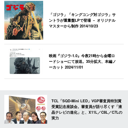
「ゴジラ」「キングコング対ゴジラ」サ
ントラが重量盤LPで登場 － オリジナル
マスターから制作
2014/10/23
映画『ゴジラ-1.0』今夜21時から金曜ロ
ードショーにて放送。35分拡大、本編ノ
ーカット
2024/11/01
TCL「SQD-Mini LED」VGP審査員特別賞
受賞記念座談会。審査員が語り尽くす「液
晶テレビの進化」と、X11L／C8L／C7Lの
実力