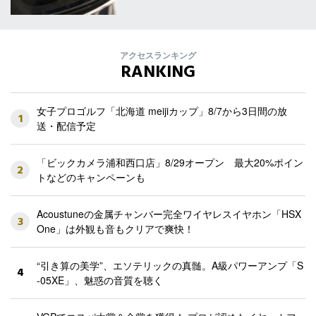
アクセスランキング
RANKING
女子プロゴルフ「北海道 meijiカップ」8/7から3日間の放
1
送・配信予定
「ビックカメラ浦和西口店」8/29オープン 最大20%ポイン
2
トなどのキャンペーンも
Acoustuneの金属チャンバー完全ワイヤレスイヤホン「HSX
3
One」は外観も音もクリアで爽快！
“引き算の美学”、エソテリックの真髄。A級パワーアンプ「S
4
-05XE」、魅惑の音質を聴く