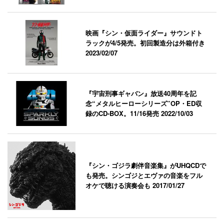
映画『シン・仮面ライダー』サウンドト
ラックが4/5発売。初回製造分は外箱付き
2023/02/07
『宇宙刑事ギャバン』放送40周年を記
念“メタルヒーローシリーズ”OP・ED収
録のCD-BOX。11/16発売
2022/10/03
『シン・ゴジラ劇伴音楽集』がUHQCDで
も発売。シンゴジとエヴァの音楽をフル
オケで聴ける演奏会も
2017/01/27