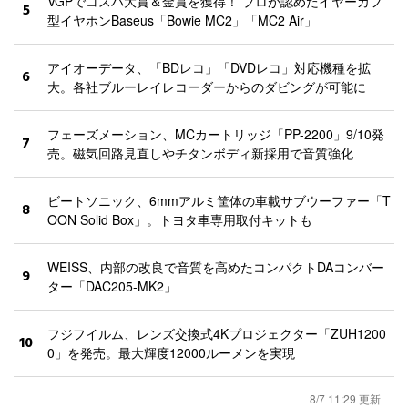
VGPでコスパ大賞＆金賞を獲得！ プロが認めたイヤーカフ
5
型イヤホンBaseus「Bowie MC2」「MC2 Air」
アイオーデータ、「BDレコ」「DVDレコ」対応機種を拡
6
大。各社ブルーレイレコーダーからのダビングが可能に
フェーズメーション、MCカートリッジ「PP-2200」9/10発
7
売。磁気回路見直しやチタンボディ新採用で音質強化
ビートソニック、6mmアルミ筐体の車載サブウーファー「T
8
OON Solid Box」。トヨタ車専用取付キットも
WEISS、内部の改良で音質を高めたコンパクトDAコンバー
9
ター「DAC205-MK2」
フジフイルム、レンズ交換式4Kプロジェクター「ZUH1200
10
0」を発売。最大輝度12000ルーメンを実現
8/7 11:29 更新