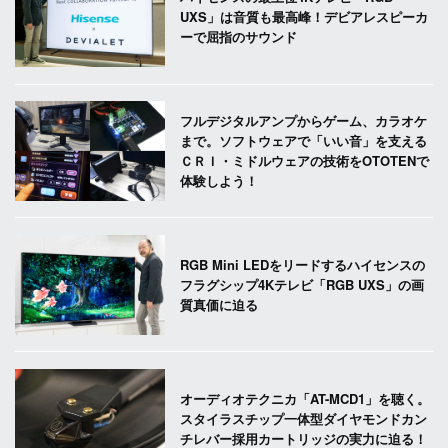
UXS」は音質も最高峰！デビアレスピーカ
ーで屈指のサウンド
フルデジタルアンプからゲーム、カラオケ
まで。ソフトウェアで「いい音」を支える
ＣＲＩ・ミドルウェアの技術をOTOTENで
体験しよう！
RGB Mini LEDをリードするハイセンスの
フラグシップ4Kテレビ「RGB UXS」の画
質真価に迫る
オーディオテクニカ「AT-MCD1」を聴く。
スタイラスチップ一体型ダイヤモンドカン
チレバー採用カートリッジの実力に迫る！