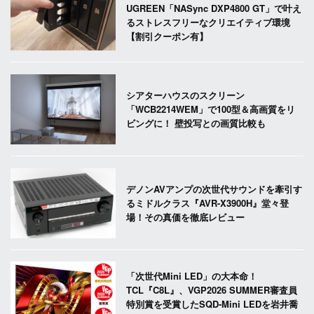
UGREEN「NASync DXP4800 GT」で叶え
るストレスフリーなクリエイティブ環境
【割引クーポン有】
シアターハウスのスクリーン
「WCB2214WEM」で100型＆高画質をリ
ビングに！ 壁投写との画質比較も
デノンAVアンプの次世代サウンドを牽引す
るミドルクラス『AVR-X3900H』堂々登
場！その真価を徹底レビュー
「次世代Mini LED」の大本命！
TCL『C8L』、VGP2026 SUMMER審査員
特別賞を受賞したSQD-Mini LEDを岩井喬