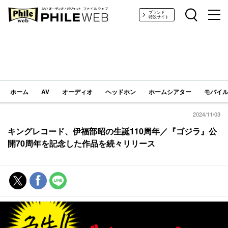
PHILE WEB｜AV/オーディオ/ガジェット
ブランド
特設サイト
ホーム
AV
オーディオ
ヘッドホン
ホームシアター
モバイル
2024/11/03
キングレコード、伊福部昭の生誕110周年／『ゴジラ』公
開70周年を記念した作品を続々リリース