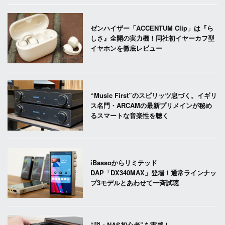
ゼンハイザー「ACCENTUM Clip」は『ら
しさ』全開の実力機！同社初イヤーカフ型
イヤホンを徹底レビュー
“Music First”のスピリッツ息づく。イギリ
ス名門・ARCAMの最新プリメインが秘め
るスマートな音楽性を聴く
iBassoからリミテッド
DAP「DX340MAX」登場！通常ラインナッ
プ3モデルとあわせて一斉試聴
“脱・NAS初心者”を実感！