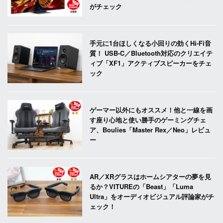
がチェック
手元に1台ほしくなる小回りの効くHi-Fi音
質！ USB-C／Bluetooth対応のクリエイテ
ィブ「XF1」アクティブスピーカーをチェ
ック
ゲーマー以外にもオススメ！他と一線を画
す座り心地と使い勝手のゲーミングチェ
ア、Boulies「Master Rex／Neo」レビュ
ー
AR／XRグラスはホームシアターの夢を見
るか？VITUREの「Beast」「Luma
Ultra」をオーディオビジュアル評論家がチ
ェック！