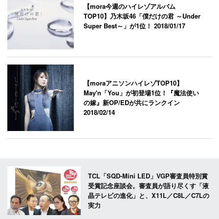
【mora今週のハイレゾアルバム
TOP10】乃木坂46「僕だけの君 ～Under
Super Best～」が1位！
2018/01/17
【moraアニソンハイレゾTOP10】
May'n「You」が初登場1位！『魔法使い
の嫁』新OP/EDが共にランクイン
2018/02/14
TCL「SQD-Mini LED」VGP審査員特別賞
受賞記念座談会。審査員が語り尽くす「液
晶テレビの進化」と、X11L／C8L／C7Lの
実力