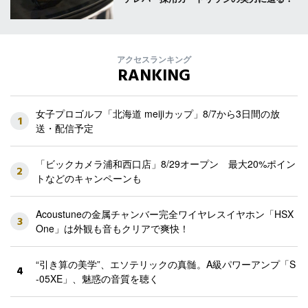
アクセスランキング
RANKING
女子プロゴルフ「北海道 meijiカップ」8/7から3日間の放
1
送・配信予定
「ビックカメラ浦和西口店」8/29オープン 最大20%ポイン
2
トなどのキャンペーンも
Acoustuneの金属チャンバー完全ワイヤレスイヤホン「HSX
3
One」は外観も音もクリアで爽快！
“引き算の美学”、エソテリックの真髄。A級パワーアンプ「S
4
-05XE」、魅惑の音質を聴く