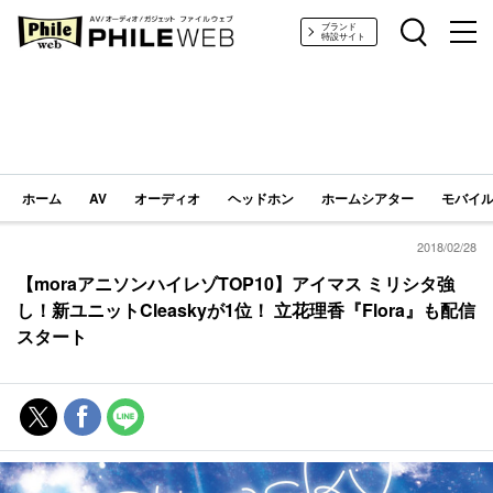
PHILE WEB｜AV/オーディオ/ガジェット
ブランド
特設サイト
ホーム
AV
オーディオ
ヘッドホン
ホームシアター
モバイル
2018/02/28
【moraアニソンハイレゾTOP10】アイマス ミリシタ強
し！新ユニットCleaskyが1位！ 立花理香『Flora』も配信
スタート