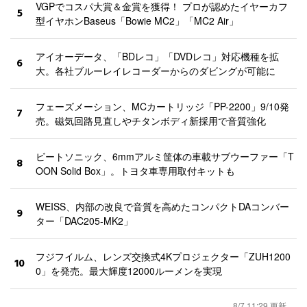
VGPでコスパ大賞＆金賞を獲得！ プロが認めたイヤーカフ
5
型イヤホンBaseus「Bowie MC2」「MC2 Air」
アイオーデータ、「BDレコ」「DVDレコ」対応機種を拡
6
大。各社ブルーレイレコーダーからのダビングが可能に
フェーズメーション、MCカートリッジ「PP-2200」9/10発
7
売。磁気回路見直しやチタンボディ新採用で音質強化
ビートソニック、6mmアルミ筐体の車載サブウーファー「T
8
OON Solid Box」。トヨタ車専用取付キットも
WEISS、内部の改良で音質を高めたコンパクトDAコンバー
9
ター「DAC205-MK2」
フジフイルム、レンズ交換式4Kプロジェクター「ZUH1200
10
0」を発売。最大輝度12000ルーメンを実現
8/7 11:29 更新