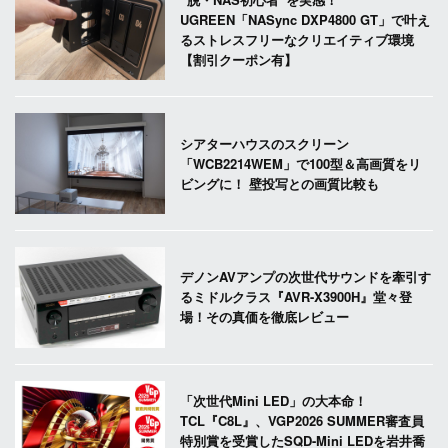
UGREEN「NASync DXP4800 GT」で叶え
るストレスフリーなクリエイティブ環境
【割引クーポン有】
シアターハウスのスクリーン
「WCB2214WEM」で100型＆高画質をリ
ビングに！ 壁投写との画質比較も
デノンAVアンプの次世代サウンドを牽引す
るミドルクラス『AVR-X3900H』堂々登
場！その真価を徹底レビュー
「次世代Mini LED」の大本命！
TCL『C8L』、VGP2026 SUMMER審査員
特別賞を受賞したSQD-Mini LEDを岩井喬