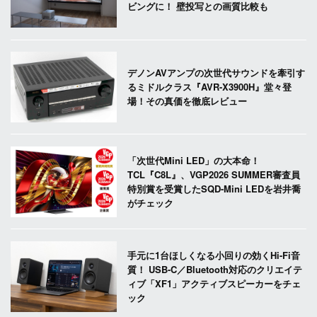
ビングに！ 壁投写との画質比較も
デノンAVアンプの次世代サウンドを牽引す
るミドルクラス『AVR-X3900H』堂々登
場！その真価を徹底レビュー
「次世代Mini LED」の大本命！
TCL『C8L』、VGP2026 SUMMER審査員
特別賞を受賞したSQD-Mini LEDを岩井喬
がチェック
手元に1台ほしくなる小回りの効くHi-Fi音
質！ USB-C／Bluetooth対応のクリエイテ
ィブ「XF1」アクティブスピーカーをチェ
ック