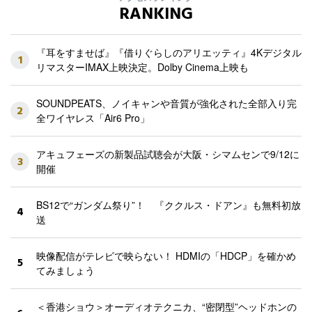
RANKING
『耳をすませば』『借りぐらしのアリエッティ』4Kデジタル
1
リマスターIMAX上映決定。Dolby Cinema上映も
SOUNDPEATS、ノイキャンや音質が強化された全部入り完
2
全ワイヤレス「Air6 Pro」
アキュフェーズの新製品試聴会が大阪・シマムセンで9/12に
3
開催
BS12で“ガンダム祭り”！ 『ククルス・ドアン』も無料初放
4
送
映像配信がテレビで映らない！ HDMIの「HDCP」を確かめ
5
てみましょう
＜香港ショウ＞オーディオテクニカ、“密閉型”ヘッドホンの