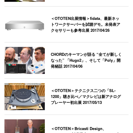
＜OTOTEN出展情報＞fidata、最新ネッ
トワークサーバーを試聴デモ。未発表ア
クセサリーも参考出展
2017/04/26
CHORDのキーマンが語る “全てが新しく
なった” 「Hugo2」、そして「Poly」開
発秘話
2017/04/06
＜OTOTEN＞テクニクス二つの「SL-
1200」聴き比べ／マクレビは新アナログ
プレーヤー初出展
2017/05/13
＜OTOTEN＞Bricasti Design、