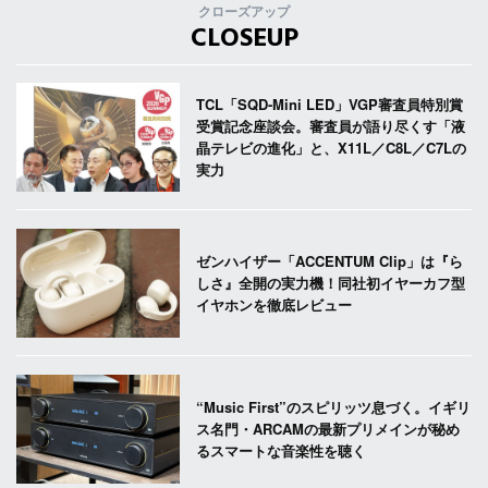
クローズアップ
CLOSEUP
TCL「SQD-Mini LED」VGP審査員特別賞
受賞記念座談会。審査員が語り尽くす「液
晶テレビの進化」と、X11L／C8L／C7Lの
実力
ゼンハイザー「ACCENTUM Clip」は『ら
しさ』全開の実力機！同社初イヤーカフ型
イヤホンを徹底レビュー
“Music First”のスピリッツ息づく。イギリ
ス名門・ARCAMの最新プリメインが秘め
るスマートな音楽性を聴く