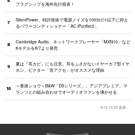
6
フラグシップを海外先行発表！
SilentPower、特許技術で電源ノイズを100分の1以下に抑え
7
るパワーコンディショナー「AC iPurifier2」
Cambridge Audio、ネットワークプレーヤー「MXN10」など
8
8モデルを8/7より発売
夏は『耳カビ』にも注意。耳をふさがないイヤーカフ型イヤ
9
ホン、ビクター「音アクセ」がオススメな理由
＜香港ショウ＞B&W「D5シリーズ」、アジアプレミア。マ
10
ランツとの組み合わせでオーディオファンを沸かせる
8/10 10:33 更新