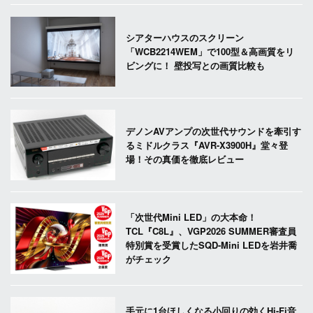
シアターハウスのスクリーン
「WCB2214WEM」で100型＆高画質をリ
ビングに！ 壁投写との画質比較も
デノンAVアンプの次世代サウンドを牽引す
るミドルクラス『AVR-X3900H』堂々登
場！その真価を徹底レビュー
「次世代Mini LED」の大本命！
TCL『C8L』、VGP2026 SUMMER審査員
特別賞を受賞したSQD-Mini LEDを岩井喬
がチェック
手元に1台ほしくなる小回りの効くHi-Fi音