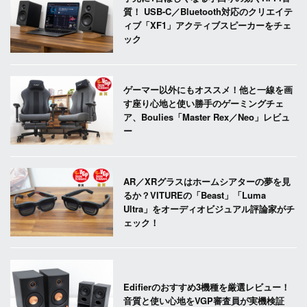
質！ USB-C／Bluetooth対応のクリエイテ
ィブ「XF1」アクティブスピーカーをチェ
ック
ゲーマー以外にもオススメ！他と一線を画
す座り心地と使い勝手のゲーミングチェ
ア、Boulies「Master Rex／Neo」レビュ
ー
AR／XRグラスはホームシアターの夢を見
るか？VITUREの「Beast」「Luma
Ultra」をオーディオビジュアル評論家がチ
ェック！
Edifierのおすすめ3機種を厳選レビュー！
音質と使い心地をVGP審査員が実機検証