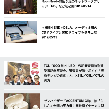
RoonReady対応予定のネットワークブリ
ッジ「M5」など初公開
2017/05/14
＜HIGH END＞DELA、オーディオ用の
CDドライブとSSDドライブを参考出展
2017/05/19
TCL「SQD-Mini LED」VGP審査員特別賞
受賞記念座談会。審査員が語り尽くす「液
晶テレビの進化」と、X11L／C8L／C7Lの
実力
ゼンハイザー「ACCENTUM Clip」は『ら
しさ』全開の実力機！同社初イヤーカフ型