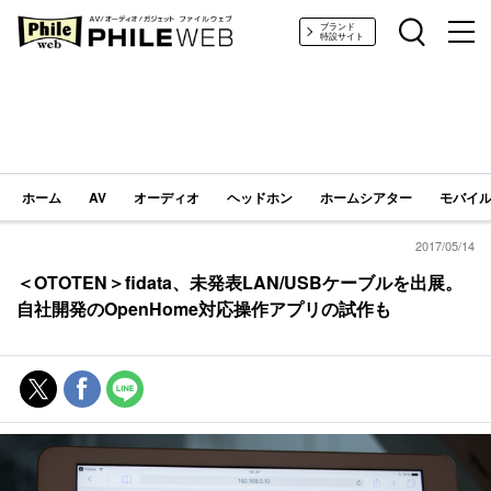
PHILE WEB｜AV/オーディオ/ガジェット
ブランド
特設サイト
ホーム
AV
オーディオ
ヘッドホン
ホームシアター
モバイル
2017/05/14
＜OTOTEN＞fidata、未発表LAN/USBケーブルを出展。
自社開発のOpenHome対応操作アプリの試作も