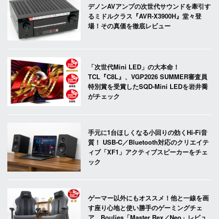
デノンAVアンプの次世代サウンドを牽引す
るミドルクラス『AVR-X3900H』堂々登
場！その真価を徹底レビュー
「次世代Mini LED」の大本命！
TCL『C8L』、VGP2026 SUMMER審査員
特別賞を受賞したSQD-Mini LEDを岩井喬
がチェック
手元に1台ほしくなる小回りの効くHi-Fi音
質！ USB-C／Bluetooth対応のクリエイテ
ィブ「XF1」アクティブスピーカーをチェ
ック
ゲーマー以外にもオススメ！他と一線を画
す座り心地と使い勝手のゲーミングチェ
ア、Boulies「Master Rex／Neo」レビュ