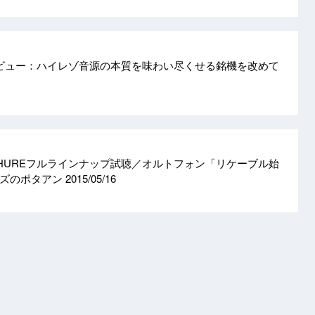
6」レビュー：ハイレゾ音源の本質を味わい尽くせる銘機を改めて
HUREフルラインナップ試聴／オルトフォン「リケーブル始
イズのポタアン
2015/05/16