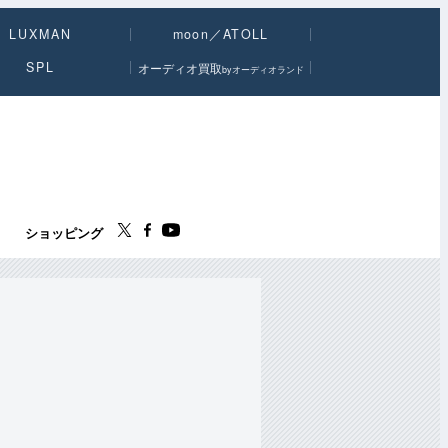
LUXMAN
moon／ATOLL
SPL
オーディオ買取
byオーディオランド
ス
ショッピング