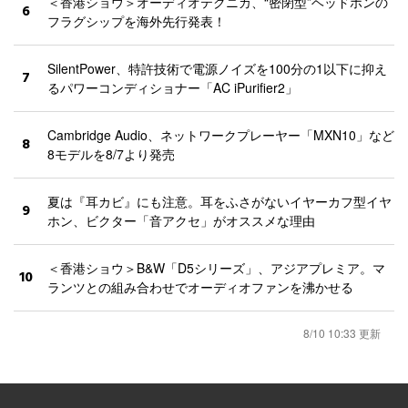
＜香港ショウ＞オーディオテクニカ、“密閉型”ヘッドホンの
6
フラグシップを海外先行発表！
SilentPower、特許技術で電源ノイズを100分の1以下に抑え
7
るパワーコンディショナー「AC iPurifier2」
Cambridge Audio、ネットワークプレーヤー「MXN10」など
8
8モデルを8/7より発売
夏は『耳カビ』にも注意。耳をふさがないイヤーカフ型イヤ
9
ホン、ビクター「音アクセ」がオススメな理由
＜香港ショウ＞B&W「D5シリーズ」、アジアプレミア。マ
10
ランツとの組み合わせでオーディオファンを沸かせる
8/10 10:33 更新