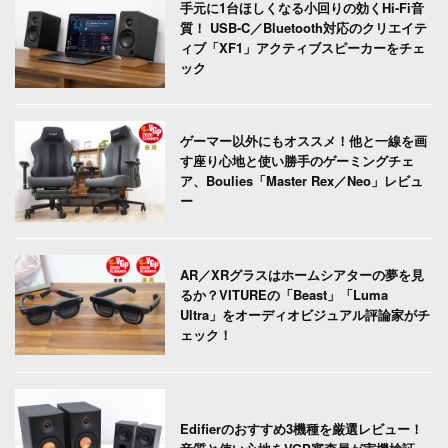
手元に1台ほしくなる小回りの効くHi-Fi音
質！ USB-C／Bluetooth対応のクリエイテ
ィブ「XF1」アクティブスピーカーをチェ
ック
ゲーマー以外にもオススメ！他と一線を画
す座り心地と使い勝手のゲーミングチェ
ア、Boulies「Master Rex／Neo」レビュ
ー
AR／XRグラスはホームシアターの夢を見
るか？VITUREの「Beast」「Luma
Ultra」をオーディオビジュアル評論家がチ
ェック！
Edifierのおすすめ3機種を厳選レビュー！