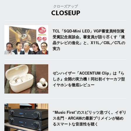
クローズアップ
CLOSEUP
TCL「SQD-Mini LED」VGP審査員特別賞
受賞記念座談会。審査員が語り尽くす「液
晶テレビの進化」と、X11L／C8L／C7Lの
実力
ゼンハイザー「ACCENTUM Clip」は『ら
しさ』全開の実力機！同社初イヤーカフ型
イヤホンを徹底レビュー
“Music First”のスピリッツ息づく。イギリ
ス名門・ARCAMの最新プリメインが秘め
るスマートな音楽性を聴く