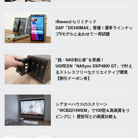
iBassoからリミテッド
DAP「DX340MAX」登場！通常ラインナッ
プ3モデルとあわせて一斉試聴
“脱・NAS初心者”を実感！
UGREEN「NASync DXP4800 GT」で叶え
るストレスフリーなクリエイティブ環境
【割引クーポン有】
シアターハウスのスクリーン
「WCB2214WEM」で100型＆高画質をリ
ビングに！ 壁投写との画質比較も