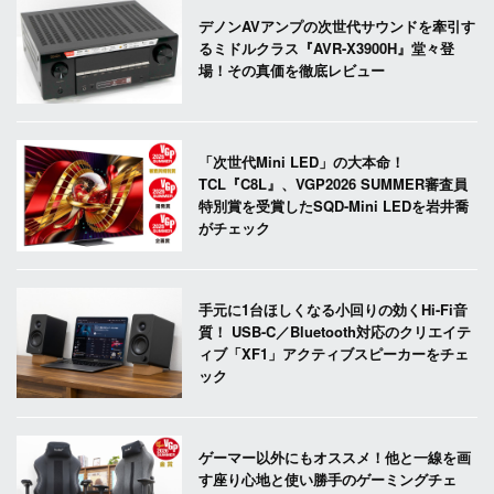
デノンAVアンプの次世代サウンドを牽引す
るミドルクラス『AVR-X3900H』堂々登
場！その真価を徹底レビュー
「次世代Mini LED」の大本命！
TCL『C8L』、VGP2026 SUMMER審査員
特別賞を受賞したSQD-Mini LEDを岩井喬
がチェック
手元に1台ほしくなる小回りの効くHi-Fi音
質！ USB-C／Bluetooth対応のクリエイテ
ィブ「XF1」アクティブスピーカーをチェ
ック
ゲーマー以外にもオススメ！他と一線を画
す座り心地と使い勝手のゲーミングチェ