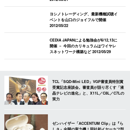
ヨシノトレーディング、最新機種試聴イ
ベントを山口のジョイフルで開催
2012/05/22
CEDIA JAPANによる勉強会が6/12,13に
開催 － 今回のカリキュラムはワイヤレ
スネットワーク構築など
2012/05/29
TCL「SQD-Mini LED」VGP審査員特別賞
受賞記念座談会。審査員が語り尽くす「液
晶テレビの進化」と、X11L／C8L／C7Lの
実力
ゼンハイザー「ACCENTUM Clip」は『ら
しさ』全開の実力機！同社初イヤーカフ型