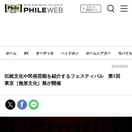
PHILE WEB｜AV/オーディオ/ガジェット
ブランド
特設サイト
ホーム
AV
オーディオ
ヘッドホン
ホームシアター
モバイル
2012/05/23
伝統文化や民俗芸能を紹介するフェスティバル 第1回
東京［無形文化］祭が開催