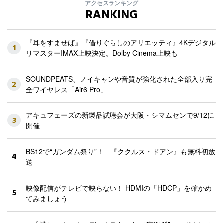
アクセスランキング
RANKING
『耳をすませば』『借りぐらしのアリエッティ』4Kデジタル
1
リマスターIMAX上映決定。Dolby Cinema上映も
SOUNDPEATS、ノイキャンや音質が強化された全部入り完
2
全ワイヤレス「Air6 Pro」
アキュフェーズの新製品試聴会が大阪・シマムセンで9/12に
3
開催
BS12で“ガンダム祭り”！ 『ククルス・ドアン』も無料初放
4
送
映像配信がテレビで映らない！ HDMIの「HDCP」を確かめ
5
てみましょう