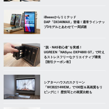
iBassoからリミテッド
DAP「DX340MAX」登場！通常ラインナッ
プ3モデルとあわせて一斉試聴
“脱・NAS初心者”を実感！
UGREEN「NASync DXP4800 GT」で叶え
るストレスフリーなクリエイティブ環境
【割引クーポン有】
シアターハウスのスクリーン
「WCB2214WEM」で100型＆高画質をリ
ビングに！ 壁投写との画質比較も