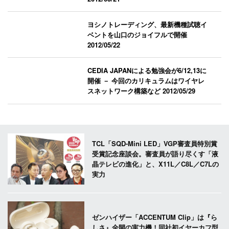
ヨシノトレーディング、最新機種試聴イ
ベントを山口のジョイフルで開催
2012/05/22
CEDIA JAPANによる勉強会が6/12,13に
開催 － 今回のカリキュラムはワイヤレ
スネットワーク構築など
2012/05/29
TCL「SQD-Mini LED」VGP審査員特別賞
受賞記念座談会。審査員が語り尽くす「液
晶テレビの進化」と、X11L／C8L／C7Lの
実力
ゼンハイザー「ACCENTUM Clip」は『ら
しさ』全開の実力機！同社初イヤーカフ型