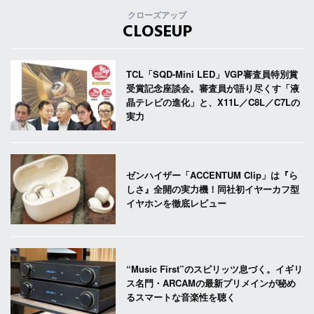
クローズアップ
CLOSEUP
TCL「SQD-Mini LED」VGP審査員特別賞
受賞記念座談会。審査員が語り尽くす「液
晶テレビの進化」と、X11L／C8L／C7Lの
実力
ゼンハイザー「ACCENTUM Clip」は『ら
しさ』全開の実力機！同社初イヤーカフ型
イヤホンを徹底レビュー
“Music First”のスピリッツ息づく。イギリ
ス名門・ARCAMの最新プリメインが秘め
るスマートな音楽性を聴く