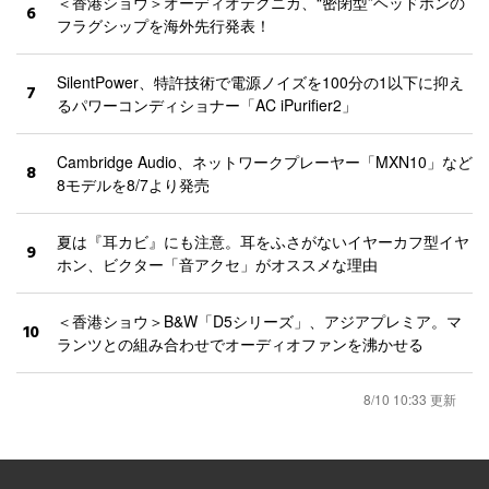
＜香港ショウ＞オーディオテクニカ、“密閉型”ヘッドホンの
6
フラグシップを海外先行発表！
SilentPower、特許技術で電源ノイズを100分の1以下に抑え
7
るパワーコンディショナー「AC iPurifier2」
Cambridge Audio、ネットワークプレーヤー「MXN10」など
8
8モデルを8/7より発売
夏は『耳カビ』にも注意。耳をふさがないイヤーカフ型イヤ
9
ホン、ビクター「音アクセ」がオススメな理由
＜香港ショウ＞B&W「D5シリーズ」、アジアプレミア。マ
10
ランツとの組み合わせでオーディオファンを沸かせる
8/10 10:33 更新