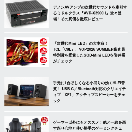
デノンAVアンプの次世代サウンドを牽引す
るミドルクラス『AVR-X3900H』堂々登
場！その真価を徹底レビュー
「次世代Mini LED」の大本命！
TCL『C8L』、VGP2026 SUMMER審査員
特別賞を受賞したSQD-Mini LEDを岩井喬
がチェック
手元に1台ほしくなる小回りの効くHi-Fi音
質！ USB-C／Bluetooth対応のクリエイテ
ィブ「XF1」アクティブスピーカーをチェ
ック
ゲーマー以外にもオススメ！他と一線を画
す座り心地と使い勝手のゲーミングチェ