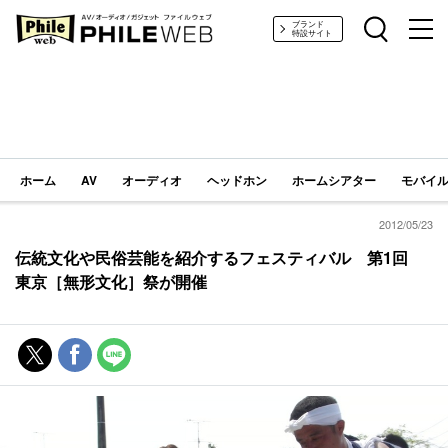
PHILE WEB｜AV/オーディオ/ガジェット
ブランド
特設サイト
ホーム
AV
オーディオ
ヘッドホン
ホームシアター
モバイル
2012/05/23
伝統文化や民俗芸能を紹介するフェスティバル 第1回
東京［無形文化］祭が開催