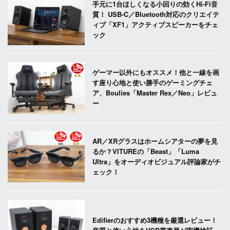
手元に1台ほしくなる小回りの効くHi-Fi音
質！ USB-C／Bluetooth対応のクリエイテ
ィブ「XF1」アクティブスピーカーをチェ
ック
ゲーマー以外にもオススメ！他と一線を画
す座り心地と使い勝手のゲーミングチェ
ア、Boulies「Master Rex／Neo」レビュ
ー
AR／XRグラスはホームシアターの夢を見
るか？VITUREの「Beast」「Luma
Ultra」をオーディオビジュアル評論家がチ
ェック！
Edifierのおすすめ3機種を厳選レビュー！