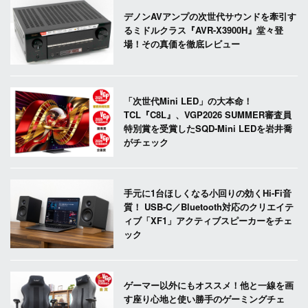
デノンAVアンプの次世代サウンドを牽引す
るミドルクラス『AVR-X3900H』堂々登
場！その真価を徹底レビュー
「次世代Mini LED」の大本命！
TCL『C8L』、VGP2026 SUMMER審査員
特別賞を受賞したSQD-Mini LEDを岩井喬
がチェック
手元に1台ほしくなる小回りの効くHi-Fi音
質！ USB-C／Bluetooth対応のクリエイテ
ィブ「XF1」アクティブスピーカーをチェ
ック
ゲーマー以外にもオススメ！他と一線を画
す座り心地と使い勝手のゲーミングチェ