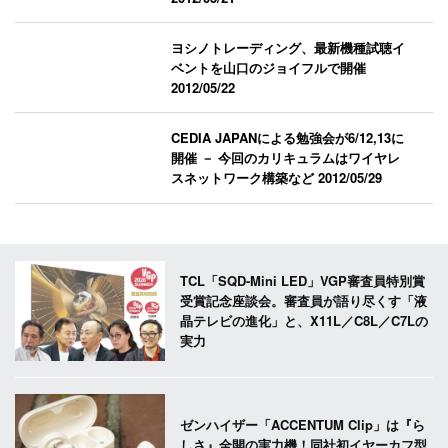
ヨシノトレーディング、最新機種試聴イ
ベントを山口のジョイフルで開催
2012/05/22
CEDIA JAPANによる勉強会が6/12,13に
開催 － 今回のカリキュラムはワイヤレ
スネットワーク構築など
2012/05/29
TCL「SQD-Mini LED」VGP審査員特別賞
受賞記念座談会。審査員が語り尽くす「液
晶テレビの進化」と、X11L／C8L／C7Lの
実力
ゼンハイザー「ACCENTUM Clip」は『ら
しさ』全開の実力機！同社初イヤーカフ型