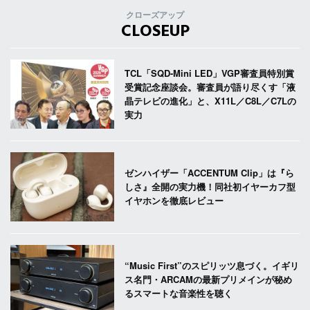
クローズアップ
CLOSEUP
TCL「SQD-Mini LED」VGP審査員特別賞
受賞記念座談会。審査員が語り尽くす「液
晶テレビの進化」と、X11L／C8L／C7Lの
実力
ゼンハイザー「ACCENTUM Clip」は『ら
しさ』全開の実力機！同社初イヤーカフ型
イヤホンを徹底レビュー
“Music First”のスピリッツ息づく。イギリ
ス名門・ARCAMの最新プリメインが秘め
るスマートな音楽性を聴く