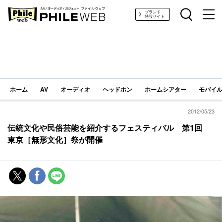
PHILE WEB｜AV/オーディオ/ガジェット
ブランド
特設サイト
ホーム
AV
オーディオ
ヘッドホン
ホームシアター
モバイル
2012/05/23
伝統文化や民俗芸能を紹介するフェスティバル 第1回
東京［無形文化］祭が開催