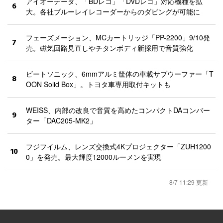
アイオーデータ、「BDレコ」「DVDレコ」対応機種を拡
6
大。各社ブルーレイレコーダーからのダビングが可能に
フェーズメーション、MCカートリッジ「PP-2200」9/10発
7
売。磁気回路見直しやチタンボディ新採用で音質強化
ビートソニック、6mmアルミ筐体の車載サブウーファー「T
8
OON Solid Box」。トヨタ車専用取付キットも
WEISS、内部の改良で音質を高めたコンパクトDAコンバー
9
ター「DAC205-MK2」
フジフイルム、レンズ交換式4Kプロジェクター「ZUH1200
10
0」を発売。最大輝度12000ルーメンを実現
8/7 11:29 更新