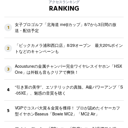
アクセスランキング
RANKING
女子プロゴルフ「北海道 meijiカップ」8/7から3日間の放
1
送・配信予定
「ビックカメラ浦和西口店」8/29オープン 最大20%ポイン
2
トなどのキャンペーンも
Acoustuneの金属チャンバー完全ワイヤレスイヤホン「HSX
3
One」は外観も音もクリアで爽快！
“引き算の美学”、エソテリックの真髄。A級パワーアンプ「S
4
-05XE」、魅惑の音質を聴く
VGPでコスパ大賞＆金賞を獲得！ プロが認めたイヤーカフ
5
型イヤホンBaseus「Bowie MC2」「MC2 Air」