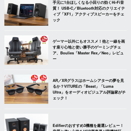
手元に1台ほしくなる小回りの効くHi-Fi音
質！ USB-C／Bluetooth対応のクリエイテ
ィブ「XF1」アクティブスピーカーをチェ
ック
ゲーマー以外にもオススメ！他と一線を画
す座り心地と使い勝手のゲーミングチェ
ア、Boulies「Master Rex／Neo」レビュ
ー
AR／XRグラスはホームシアターの夢を見
るか？VITUREの「Beast」「Luma
Ultra」をオーディオビジュアル評論家がチ
ェック！
Edifierのおすすめ3機種を厳選レビュー！