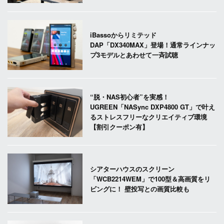
iBassoからリミテッド
DAP「DX340MAX」登場！通常ラインナッ
プ3モデルとあわせて一斉試聴
“脱・NAS初心者”を実感！
UGREEN「NASync DXP4800 GT」で叶え
るストレスフリーなクリエイティブ環境
【割引クーポン有】
シアターハウスのスクリーン
「WCB2214WEM」で100型＆高画質をリ
ビングに！ 壁投写との画質比較も