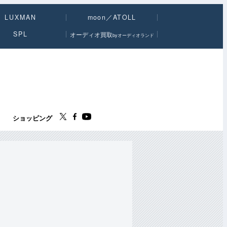
LUXMAN
moon／ATOLL
SPL
オーディオ買取
byオーディオランド
ス
ショッピング