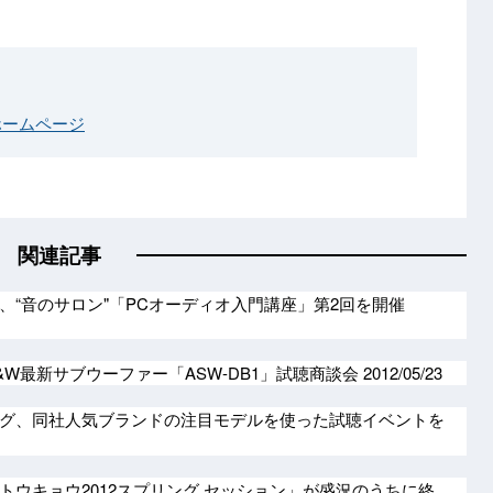
ホームページ
関連記事
、“音のサロン"「PCオーディオ入門講座」第2回を開催
&W最新サブウーファー「ASW-DB1」試聴商談会
2012/05/23
グ、同社人気ブランドの注目モデルを使った試聴イベントを
トウキョウ2012スプリング セッション」が盛況のうちに終