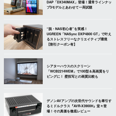
DAP「DX340MAX」登場！通常ラインナッ
プ3モデルとあわせて一斉試聴
“脱・NAS初心者”を実感！
UGREEN「NASync DXP4800 GT」で叶え
るストレスフリーなクリエイティブ環境
【割引クーポン有】
シアターハウスのスクリーン
「WCB2214WEM」で100型＆高画質をリ
ビングに！ 壁投写との画質比較も
デノンAVアンプの次世代サウンドを牽引す
るミドルクラス『AVR-X3900H』堂々登
場！その真価を徹底レビュー