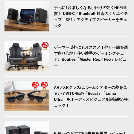
手元に1台ほしくなる小回りの効くHi-Fi音
質！ USB-C／Bluetooth対応のクリエイテ
ィブ「XF1」アクティブスピーカーをチェ
ック
ゲーマー以外にもオススメ！他と一線を画
す座り心地と使い勝手のゲーミングチェ
ア、Boulies「Master Rex／Neo」レビュ
ー
AR／XRグラスはホームシアターの夢を見
るか？VITUREの「Beast」「Luma
Ultra」をオーディオビジュアル評論家がチ
ェック！
Edifierのおすすめ3機種を厳選レビュー！