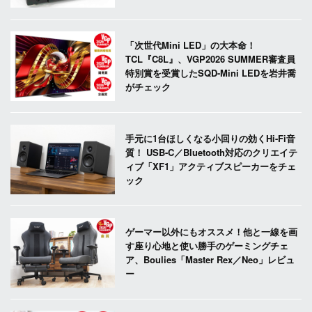
「次世代Mini LED」の大本命！
TCL『C8L』、VGP2026 SUMMER審査員
特別賞を受賞したSQD-Mini LEDを岩井喬
がチェック
手元に1台ほしくなる小回りの効くHi-Fi音
質！ USB-C／Bluetooth対応のクリエイテ
ィブ「XF1」アクティブスピーカーをチェ
ック
ゲーマー以外にもオススメ！他と一線を画
す座り心地と使い勝手のゲーミングチェ
ア、Boulies「Master Rex／Neo」レビュ
ー