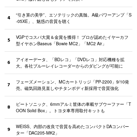
“引き算の美学”、エソテリックの真髄。A級パワーアンプ「S
4
-05XE」、魅惑の音質を聴く
VGPでコスパ大賞＆金賞を獲得！ プロが認めたイヤーカフ
5
型イヤホンBaseus「Bowie MC2」「MC2 Air」
アイオーデータ、「BDレコ」「DVDレコ」対応機種を拡
6
大。各社ブルーレイレコーダーからのダビングが可能に
フェーズメーション、MCカートリッジ「PP-2200」9/10発
7
売。磁気回路見直しやチタンボディ新採用で音質強化
ビートソニック、6mmアルミ筐体の車載サブウーファー「T
8
OON Solid Box」。トヨタ車専用取付キットも
WEISS、内部の改良で音質を高めたコンパクトDAコンバー
9
ター「DAC205-MK2」