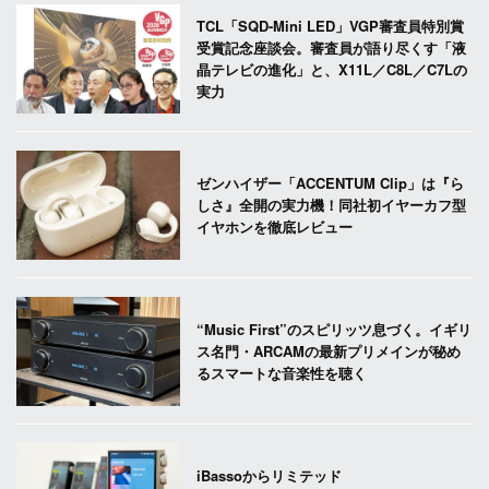
TCL「SQD-Mini LED」VGP審査員特別賞
受賞記念座談会。審査員が語り尽くす「液
晶テレビの進化」と、X11L／C8L／C7Lの
実力
ゼンハイザー「ACCENTUM Clip」は『ら
しさ』全開の実力機！同社初イヤーカフ型
イヤホンを徹底レビュー
“Music First”のスピリッツ息づく。イギリ
ス名門・ARCAMの最新プリメインが秘め
るスマートな音楽性を聴く
iBassoからリミテッド