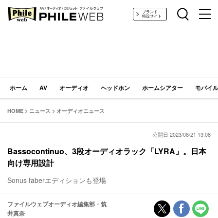
PHILE WEB｜AV/オーディオ/ガジェット
ブランド
特設サイト
ホーム
AV
オーディオ
ヘッドホン
ホームシアター
モバイル
HOME
>
ニュース
>
オーディオニュース
公開日 2023/08/21 13:08
Bassocontinuo、3段オーディオラック「LYRA」。日本
向け専用設計
Sonus faberエディションも登場
ファイルウェブオーディオ編集部・筑
井真奈