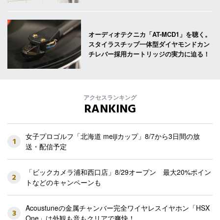
オーディオテクニカ「AT-MCD1」を聴く。
スタイラスチップ一体型ダイヤモンドカン
チレバー採用カートリッジの実力に迫る！
アクセスランキング
RANKING
女子プロゴルフ「北海道 meijiカップ」8/7から3日間の放
1
送・配信予定
「ビックカメラ浦和西口店」8/29オープン 最大20%ポイン
2
トなどのキャンペーンも
Acoustuneの金属チャンバー完全ワイヤレスイヤホン「HSX
3
One」は外観も音もクリアで爽快！