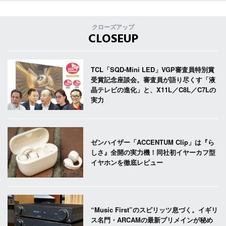
クローズアップ
CLOSEUP
TCL「SQD-Mini LED」VGP審査員特別賞
受賞記念座談会。審査員が語り尽くす「液
晶テレビの進化」と、X11L／C8L／C7Lの
実力
ゼンハイザー「ACCENTUM Clip」は『ら
しさ』全開の実力機！同社初イヤーカフ型
イヤホンを徹底レビュー
“Music First”のスピリッツ息づく。イギリ
ス名門・ARCAMの最新プリメインが秘め