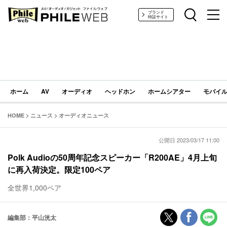
PHILE WEB｜AV/オーディオ/ガジェット
ブランド
特設サイト
ホーム
AV
オーディオ
ヘッドホン
ホームシアター
モバイル
HOME
>
ニュース
>
オーディオニュース
公開日 2023/03/17 11:00
Polk Audioの50周年記念スピーカー「R200AE」4月上旬
に再入荷決定。限定100ペア
全世界1,000ペア
編集部：平山洸太