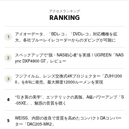
アクセスランキング
RANKING
アイオーデータ、「BDレコ」「DVDレコ」対応機種を拡
1
大。各社ブルーレイレコーダーからのダビングが可能に
スペックアップで“脱・NAS初心者”を実感！UGREEN「NAS
2
ync DXP4800 GT」レビュー
フジフイルム、レンズ交換式4Kプロジェクター「ZUH1200
3
0」を8/6に発売。最大輝度12000ルーメンを実現
“引き算の美学”、エソテリックの真髄。A級パワーアンプ「S
4
-05XE」、魅惑の音質を聴く
WEISS、内部の改良で音質を高めたコンパクトDAコンバー
5
ター「DAC205-MK2」