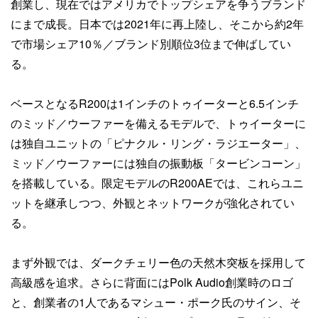
創業し、現在ではアメリカでトップシェアを争うブランド
にまで成長。日本では2021年に再上陸し、そこから約2年
で市場シェア10％／ブランド別順位3位まで伸ばしてい
る。
ベースとなるR200は1インチのトゥイーターと6.5インチ
のミッド／ウーファーを備えるモデルで、トゥイーターに
は独自ユニットの「ピナクル・リング・ラジエーター」、
ミッド／ウーファーには独自の振動板「タービンコーン」
を搭載している。限定モデルのR200AEでは、これらユニ
ットを継承しつつ、外観とネットワークが強化されてい
る。
まず外観では、ダークチェリー色の天然木突板を採用して
高級感を追求。さらに背面にはPolk Audio創業時のロゴ
と、創業者の1人であるマシュー・ポーク氏のサイン、そ