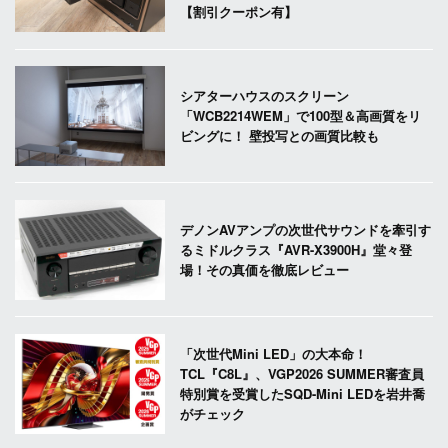
【割引クーポン有】
シアターハウスのスクリーン
「WCB2214WEM」で100型＆高画質をリ
ビングに！ 壁投写との画質比較も
デノンAVアンプの次世代サウンドを牽引す
るミドルクラス『AVR-X3900H』堂々登
場！その真価を徹底レビュー
「次世代Mini LED」の大本命！
TCL『C8L』、VGP2026 SUMMER審査員
特別賞を受賞したSQD-Mini LEDを岩井喬
がチェック