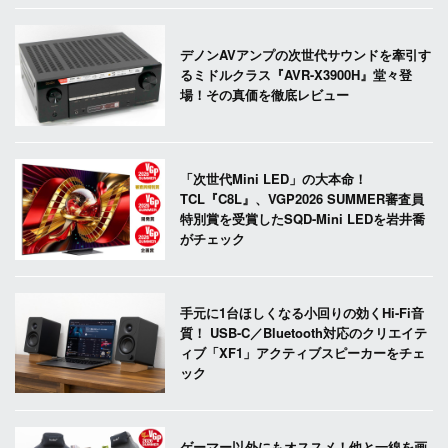
デノンAVアンプの次世代サウンドを牽引す
るミドルクラス『AVR-X3900H』堂々登
場！その真価を徹底レビュー
「次世代Mini LED」の大本命！
TCL『C8L』、VGP2026 SUMMER審査員
特別賞を受賞したSQD-Mini LEDを岩井喬
がチェック
手元に1台ほしくなる小回りの効くHi-Fi音
質！ USB-C／Bluetooth対応のクリエイテ
ィブ「XF1」アクティブスピーカーをチェ
ック
ゲーマー以外にもオススメ！他と一線を画