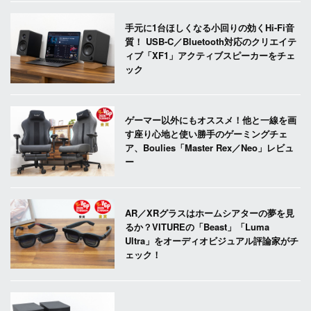
手元に1台ほしくなる小回りの効くHi-Fi音
質！ USB-C／Bluetooth対応のクリエイテ
ィブ「XF1」アクティブスピーカーをチェ
ック
ゲーマー以外にもオススメ！他と一線を画
す座り心地と使い勝手のゲーミングチェ
ア、Boulies「Master Rex／Neo」レビュ
ー
AR／XRグラスはホームシアターの夢を見
るか？VITUREの「Beast」「Luma
Ultra」をオーディオビジュアル評論家がチ
ェック！