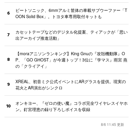
ビートソニック、6mmアルミ筐体の車載サブウーファー「T
6
OON Solid Box」。トヨタ車専用取付キットも
カセットテープなどのデジタル化提案、ティアックが「思い
7
出アーカイブ推進活動」
【moraアニソンランキング】King Gnuの『攻殻機動隊』O
8
P、「GO GHOST」が今週トップ！3位に『学マス』雨宮 燕
の「クライアイ」
XREAL、初音ミク公式イベントにARグラスを提供。現実の
9
花火とAR演出がシンクロ
オンキヨー、『ゼロの使い魔』コラボ完全ワイヤレスイヤホ
10
ン。釘宮理恵の録り下ろしボイスを収録
8/6 11:45 更新