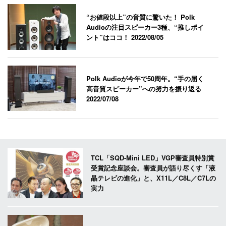
“お値段以上”の音質に驚いた！ Polk
Audioの注目スピーカー3種、“推しポイ
ント”はココ！
2022/08/05
Polk Audioが今年で50周年。“手の届く
高音質スピーカー”への努力を振り返る
2022/07/08
TCL「SQD-Mini LED」VGP審査員特別賞
受賞記念座談会。審査員が語り尽くす「液
晶テレビの進化」と、X11L／C8L／C7Lの
実力