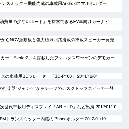
ンスミッター機能内蔵の車載用Androidスマホホルダー
消費量の少ないルート」を探索できるEV車向けカーナビ
ONEからNCV振動板と強力磁気回路搭載の車載スピーカー発売
ピーカー「Esotar2」を搭載したフォルクスワーゲンのデモカー
イズの車載用BDプレーヤー「BD-P100」
2011/12/01
カの打楽器“ジャンベ”がモチーフのデスクトップスピーカー登
に次世代車載用ディスプレイ「AR HUD」など出展
2012/01/10
Mトランスミッター内蔵のiPhoneホルダー
2012/01/19