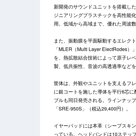
新開発のサウンドユニットを搭載し
ジニアリングプラスチックを高性能
用。低域から高域まで、優れた周波
また、振動膜を平面駆動するエレク
「MLER（Multi Layer Elec
を、熱拡散結合技術によって原子レ
製、低共振性、音波の高透過率など
筐体は、外観やユニットを支えるフレ
に銀コートを施した導体を平行6芯に
ブルも同日発売される。ラインナップは2.
「SRE-950S」（税込29,400円）。
イヤーパッドには本革（シープスキ
っている。ヘッドバンドは10ステッ