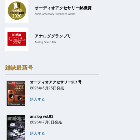
オーディオアクセサリー銘機賞
Audio Accessory Excellence Award
アナロググランプリ
Analog Grand Prix
雑誌最新号
オーディオアクセサリー201号
2026年5月25日発売
購入する
analog vol.92
2026年7月3日発売
購入する