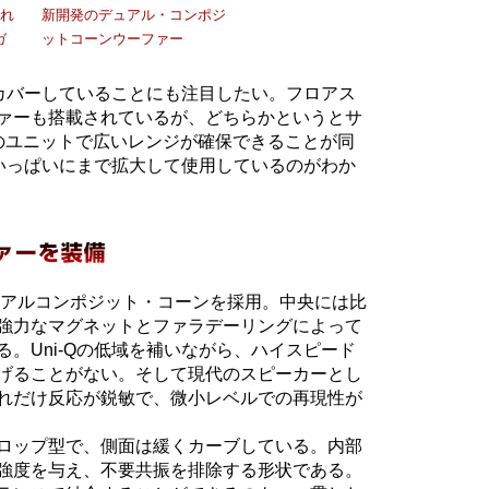
され
新開発のデュアル・コンポジ
ガ
ットコーンウーファー
をカバーしていることにも注目したい。フロアス
ァーも搭載されているが、どちらかというとサ
のユニットで広いレンジが確保できることが同
をいっぱいにまで拡大して使用しているのがわか
デュアルコンポジット・コーンを採用。中央には比
強力なマグネットとファラデーリングによって
。Uni-Qの低域を補いながら、ハイスピード
げることがない。そして現代のスピーカーとし
れだけ反応が鋭敏で、微小レベルでの再現性が
ロップ型で、側面は緩くカーブしている。内部
強度を与え、不要共振を排除する形状である。