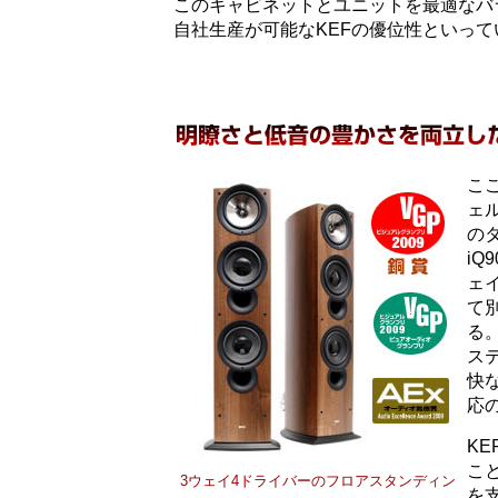
このキャビネットとユニットを最適なバ
自社生産が可能なKEFの優位性といって
こ
ェ
の
iQ
ェ
て
る
ス
快
応
K
こ
3ウェイ4ドライバーのフロアスタンディン
を