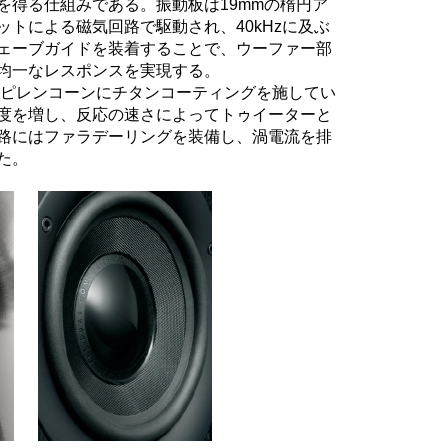
を得る仕組みである。振動板は19mmの楕円ア
トによる磁気回路で駆動され、40kHzに及ぶ
ェーブガイドを装着することで、ウーファー部
均一なレスポンスを実現する。
プロピレンコーンにチタンコーティングを施してい
度を増し、反応の速さによってトゥイーターと
路にはファラデーリングを装備し、渦電流を排
た。