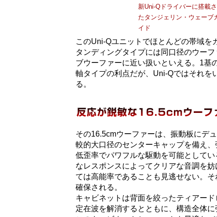
新Uni-Qドライバーに搭載
たタンジェリン・ウェーブ
イド
このUni-Qユニットでほとんどの帯域
タンディングタイプには同口径のウーフ
ブウーファーに近い扱いといえる。1基
軸タイプの利点だが、Uni-Qではそれ
る。
その16.5cmウーファーは、振動板に
較的大口径のセンターキャップを備え、
低歪率でパワフルな駆動を可能としている
なレスポンスによってクリアな音調を妨
ては高能率であることも見逃せない。そ
確保される。
キャビネットは背面を絞ったティアード
定在波を解消するとともに、構造全体に