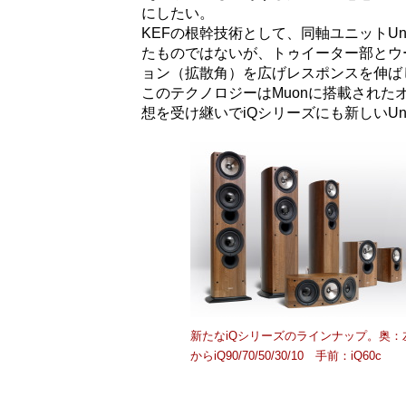
にしたい。
KEFの根幹技術として、同軸ユニットUn
たものではないが、トゥイーター部とウ
ョン（拡散角）を広げレスポンスを伸ばし
このテクノロジーはMuonに搭載されたオ
想を受け継いでiQシリーズにも新しいUn
新たなiQシリーズのラインナップ。奥：
からiQ90/70/50/30/10 手前：iQ60c