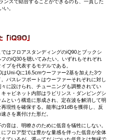
ランスで結合することができるのも、一貫した
いい。
こではフロアスタンディングのiQ90とブックシ
ルフのiQ30を聴いてみたい。いずれもそれぞれ
タイプを代表するモデルである。
90はUni-Qに16.5cmウーファー2基を加えた3ウ
イ。バスレフポートはウーファーそれぞれに対し
別々に設けられ、チューニングも調整されてい
。キャビネット内部はラビリンス・ダンピングシ
テムという構造に形成され、定在波を解消して明
な再現性を確保する。能率は91dBを獲得し、反
の速さを裏付けた形だ。
EFの音は、明瞭さのために低音を犠牲にしない。
とにフロア型では豊かな量感を伴った低音が全体
支えているが、濁ってだぶついた低音とは無縁で