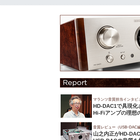
マランツ音質担当インタビ
HD-DAC1で具現
Hi-Fiアンプの理想
音質レビュー（USBｰDAC
山之内正がHD-DAC