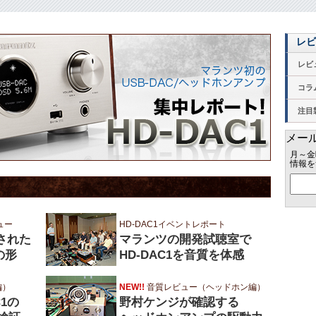
レビ
レビ
コラ
注目
メール
月～金
情報を
ュー
HD-DAC1イベントレポート
化された
マランツの開発試聴室で
の形
HD-DAC1を音質を体感
編）
NEW!!
音質レビュー（ヘッドホン編）
1の
野村ケンジが確認する