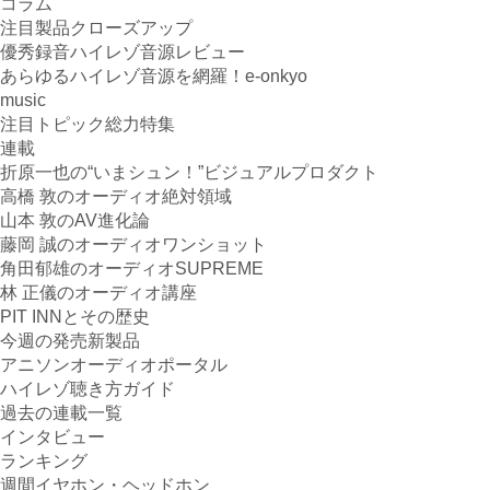
コラム
注目製品クローズアップ
優秀録音ハイレゾ音源レビュー
あらゆるハイレゾ音源を網羅！e-onkyo
music
注目トピック総力特集
連載
折原一也の“いまシュン！”ビジュアルプロダクト
高橋 敦のオーディオ絶対領域
山本 敦のAV進化論
藤岡 誠のオーディオワンショット
角田郁雄のオーディオSUPREME
林 正儀のオーディオ講座
PIT INNとその歴史
今週の発売新製品
アニソンオーディオポータル
ハイレゾ聴き方ガイド
過去の連載一覧
インタビュー
ランキング
週間イヤホン・ヘッドホン