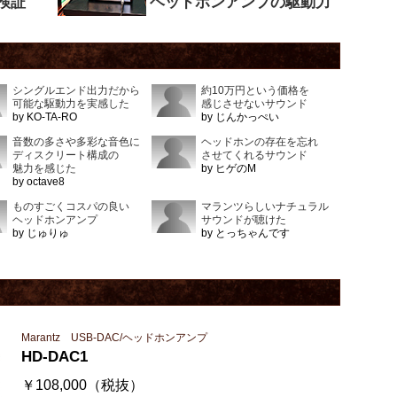
を検証
ヘッドホンアンプの駆動力
シングルエンド出力だから
約10万円という価格を
可能な駆動力を実感した
感じさせないサウンド
by KO-TA-RO
by じんかっぺい
音数の多さや多彩な音色に
ヘッドホンの存在を忘れ
ディスクリート構成の
させてくれるサウンド
魅力を感じた
by ヒゲのM
by octave8
ものすごくコスパの良い
マランツらしいナチュラル
ヘッドホンアンプ
サウンドが聴けた
by じゅりゅ
by とっちゃんです
Marantz USB-DAC/ヘッドホンアンプ
HD-DAC1
￥108,000（税抜）