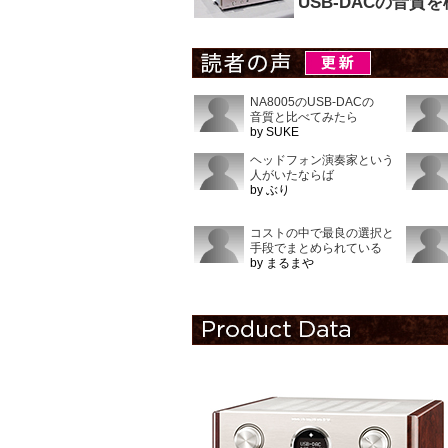
USB-DACの音質
NA8005のUSB-DACの
音質と比べてみたら
by SUKE
ヘッドフォン演奏家という
人がいたならば
by ぶり
コストの中で最良の選択と
手段でまとめられている
by まるまや