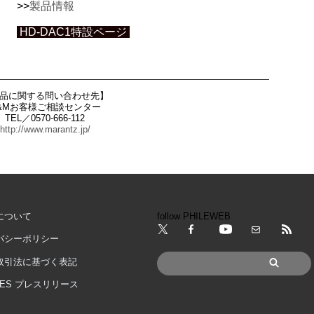
>>
製品情報
HD-DAC1特設ページ
品に関する問い合わせ先】
&Mお客様ご相談センター
TEL／0570-666-112
http://www.marantz.jp/
について
follow PHILEWEB
バシーポリシー
取引法に基づく表記
IMES プレスリリース