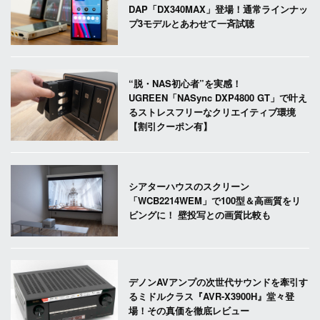
DAP「DX340MAX」登場！通常ラインナッ
プ3モデルとあわせて一斉試聴
“脱・NAS初心者”を実感！
UGREEN「NASync DXP4800 GT」で叶え
るストレスフリーなクリエイティブ環境
【割引クーポン有】
シアターハウスのスクリーン
「WCB2214WEM」で100型＆高画質をリ
ビングに！ 壁投写との画質比較も
デノンAVアンプの次世代サウンドを牽引す
るミドルクラス『AVR-X3900H』堂々登
場！その真価を徹底レビュー