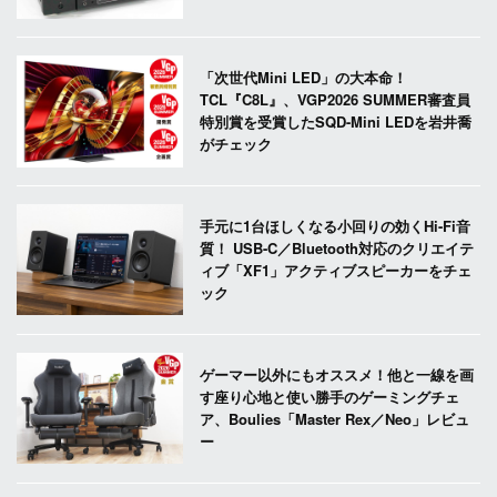
「次世代Mini LED」の大本命！
TCL『C8L』、VGP2026 SUMMER審査員
特別賞を受賞したSQD-Mini LEDを岩井喬
がチェック
手元に1台ほしくなる小回りの効くHi-Fi音
質！ USB-C／Bluetooth対応のクリエイテ
ィブ「XF1」アクティブスピーカーをチェ
ック
ゲーマー以外にもオススメ！他と一線を画
す座り心地と使い勝手のゲーミングチェ
ア、Boulies「Master Rex／Neo」レビュ
ー