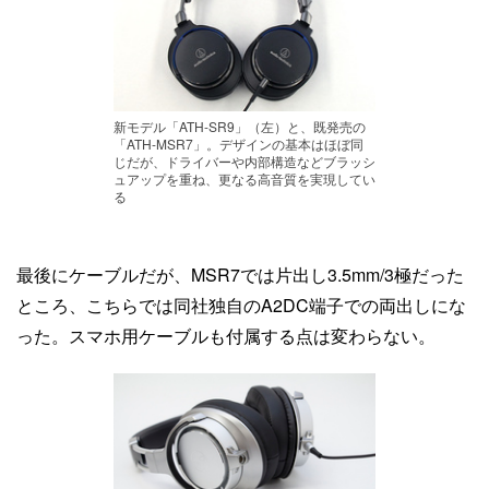
新モデル「ATH-SR9」（左）と、既発売の
「ATH-MSR7」。デザインの基本はほぼ同
じだが、ドライバーや内部構造などブラッシ
ュアップを重ね、更なる高音質を実現してい
る
最後にケーブルだが、MSR7では片出し3.5mm/3極だった
ところ、こちらでは同社独自のA2DC端子での両出しにな
った。スマホ用ケーブルも付属する点は変わらない。