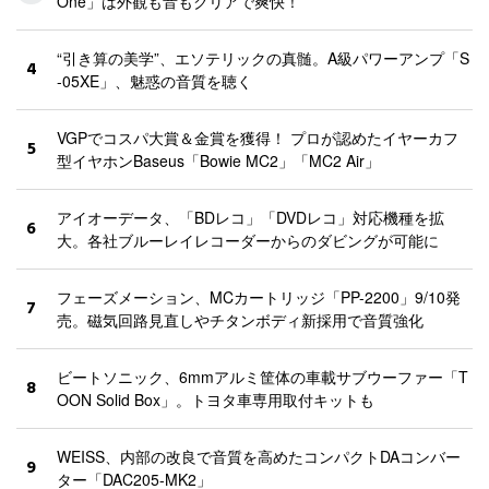
One」は外観も音もクリアで爽快！
“引き算の美学”、エソテリックの真髄。A級パワーアンプ「S
4
-05XE」、魅惑の音質を聴く
VGPでコスパ大賞＆金賞を獲得！ プロが認めたイヤーカフ
5
型イヤホンBaseus「Bowie MC2」「MC2 Air」
アイオーデータ、「BDレコ」「DVDレコ」対応機種を拡
6
大。各社ブルーレイレコーダーからのダビングが可能に
フェーズメーション、MCカートリッジ「PP-2200」9/10発
7
売。磁気回路見直しやチタンボディ新採用で音質強化
ビートソニック、6mmアルミ筐体の車載サブウーファー「T
8
OON Solid Box」。トヨタ車専用取付キットも
WEISS、内部の改良で音質を高めたコンパクトDAコンバー
9
ター「DAC205-MK2」