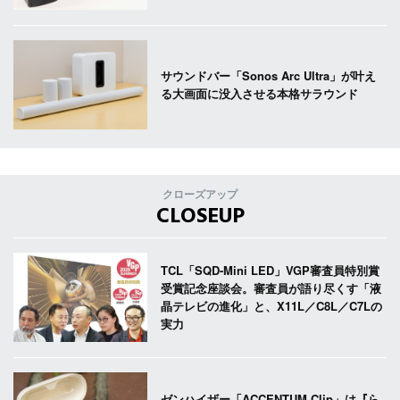
サウンドバー「Sonos Arc Ultra」が叶え
る大画面に没入させる本格サラウンド
クローズアップ
CLOSEUP
TCL「SQD-Mini LED」VGP審査員特別賞
受賞記念座談会。審査員が語り尽くす「液
晶テレビの進化」と、X11L／C8L／C7Lの
実力
ゼンハイザー「ACCENTUM Clip」は『ら