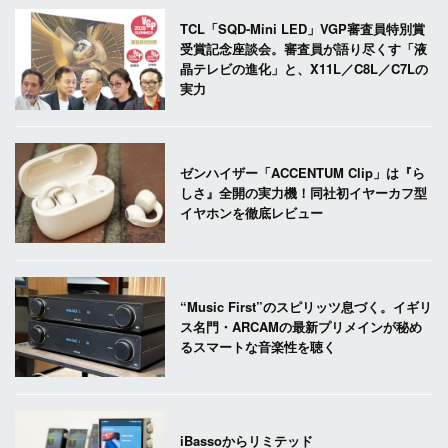
TCL「SQD-Mini LED」VGP審査員特別賞
受賞記念座談会。審査員が語り尽くす「液
晶テレビの進化」と、X11L／C8L／C7Lの
実力
ゼンハイザー「ACCENTUM Clip」は『ら
しさ』全開の実力機！同社初イヤーカフ型
イヤホンを徹底レビュー
“Music First”のスピリッツ息づく。イギリ
ス名門・ARCAMの最新プリメインが秘め
るスマートな音楽性を聴く
iBassoからリミテッド