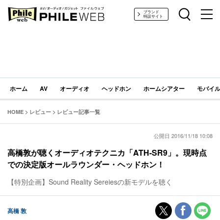
PHILE WEB｜AV/オーディオ/ガジェット
ブランド
特設サイト
ホーム
AV
オーディオ
ヘッドホン
ホームシアター
モバイル
HOME
>
レビュー
>
レビュー記事一覧
公開日 2016/11/18 10:08
高橋敦が聴くオーディオテクニカ「ATH-SR9」。現時点
での決定版オールラウンダー・ヘッドホン！
【特別企画】Sound Reality Sereiesの新モデルを聴く
高橋 敦