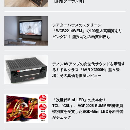
【割引クーポン有】
シアターハウスのスクリーン
「WCB2214WEM」で100型＆高画質をリ
ビングに！ 壁投写との画質比較も
デノンAVアンプの次世代サウンドを牽引す
るミドルクラス『AVR-X3900H』堂々登
場！その真価を徹底レビュー
「次世代Mini LED」の大本命！
TCL『C8L』、VGP2026 SUMMER審査員
特別賞を受賞したSQD-Mini LEDを岩井喬
がチェック