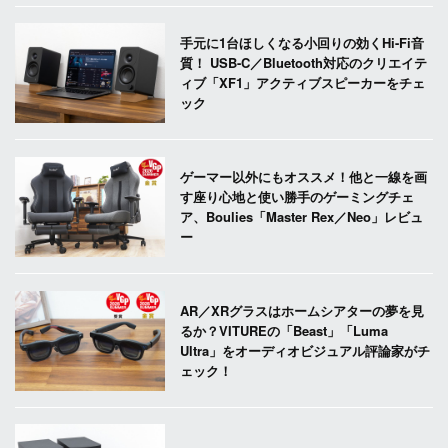
手元に1台ほしくなる小回りの効くHi-Fi音
質！ USB-C／Bluetooth対応のクリエイテ
ィブ「XF1」アクティブスピーカーをチェ
ック
ゲーマー以外にもオススメ！他と一線を画
す座り心地と使い勝手のゲーミングチェ
ア、Boulies「Master Rex／Neo」レビュ
ー
AR／XRグラスはホームシアターの夢を見
るか？VITUREの「Beast」「Luma
Ultra」をオーディオビジュアル評論家がチ
ェック！