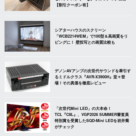
【割引クーポン有】
シアターハウスのスクリーン
「WCB2214WEM」で100型＆高画質をリ
ビングに！ 壁投写との画質比較も
デノンAVアンプの次世代サウンドを牽引す
るミドルクラス『AVR-X3900H』堂々登
場！その真価を徹底レビュー
「次世代Mini LED」の大本命！
TCL『C8L』、VGP2026 SUMMER審査員
特別賞を受賞したSQD-Mini LEDを岩井喬
がチェック