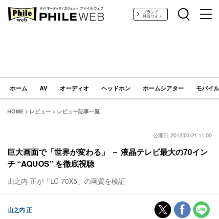
PHILE WEB｜AV/オーディオ/ガジェット
ブランド
特設サイト
ホーム
AV
オーディオ
ヘッドホン
ホームシアター
モバイル
HOME
>
レビュー
>
レビュー記事一覧
公開日 2012/03/21 11:00
巨大画面で「世界が変わる」 － 液晶テレビ最大の70イン
チ “AQUOS” を徹底視聴
山之内 正が「LC-70X5」の画質を検証
山之内 正