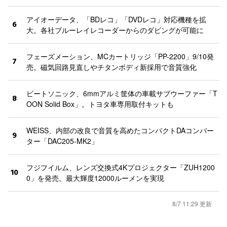
アイオーデータ、「BDレコ」「DVDレコ」対応機種を拡
6
大。各社ブルーレイレコーダーからのダビングが可能に
フェーズメーション、MCカートリッジ「PP-2200」9/10発
7
売。磁気回路見直しやチタンボディ新採用で音質強化
ビートソニック、6mmアルミ筐体の車載サブウーファー「T
8
OON Solid Box」。トヨタ車専用取付キットも
WEISS、内部の改良で音質を高めたコンパクトDAコンバー
9
ター「DAC205-MK2」
フジフイルム、レンズ交換式4Kプロジェクター「ZUH1200
10
0」を発売。最大輝度12000ルーメンを実現
8/7 11:29 更新