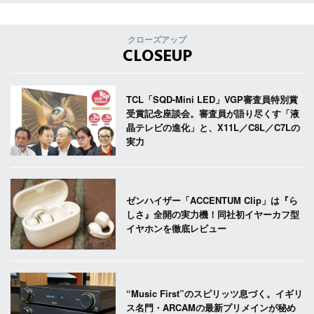
クローズアップ
CLOSEUP
TCL「SQD-Mini LED」VGP審査員特別賞
受賞記念座談会。審査員が語り尽くす「液
晶テレビの進化」と、X11L／C8L／C7Lの
実力
ゼンハイザー「ACCENTUM Clip」は『ら
しさ』全開の実力機！同社初イヤーカフ型
イヤホンを徹底レビュー
“Music First”のスピリッツ息づく。イギリ
ス名門・ARCAMの最新プリメインが秘め