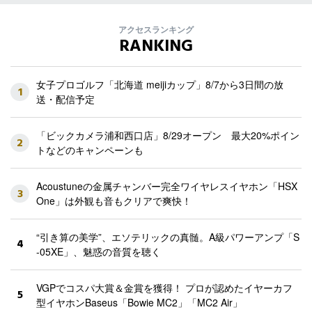
アクセスランキング
RANKING
女子プロゴルフ「北海道 meijiカップ」8/7から3日間の放
1
送・配信予定
「ビックカメラ浦和西口店」8/29オープン 最大20%ポイン
2
トなどのキャンペーンも
Acoustuneの金属チャンバー完全ワイヤレスイヤホン「HSX
3
One」は外観も音もクリアで爽快！
“引き算の美学”、エソテリックの真髄。A級パワーアンプ「S
4
-05XE」、魅惑の音質を聴く
VGPでコスパ大賞＆金賞を獲得！ プロが認めたイヤーカフ
5
型イヤホンBaseus「Bowie MC2」「MC2 Air」