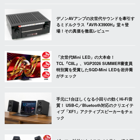
デノンAVアンプの次世代サウンドを牽引す
るミドルクラス『AVR-X3900H』堂々登
場！その真価を徹底レビュー
「次世代Mini LED」の大本命！
TCL『C8L』、VGP2026 SUMMER審査員
特別賞を受賞したSQD-Mini LEDを岩井喬
がチェック
手元に1台ほしくなる小回りの効くHi-Fi音
質！ USB-C／Bluetooth対応のクリエイテ
ィブ「XF1」アクティブスピーカーをチェ
ック