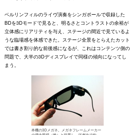
ベルリンフィルのライヴ演奏をシンガポールで収録した
BDを3Dモードで見ると、明るさとコントラストの余裕が
立体感にリアリティを与え、ステージの間近で見ているよ
うな臨場感を体感できた。ステージ全景をとらえたカット
では書き割り的な前後感になるが、これはコンテンツ側の
問題で、大半の3Dディスプレイで同様の傾向になってし
まう。
本機の3Dメガネ。メガネフレームメーカー
の増永眼鏡（株）と協業し、従来比で約