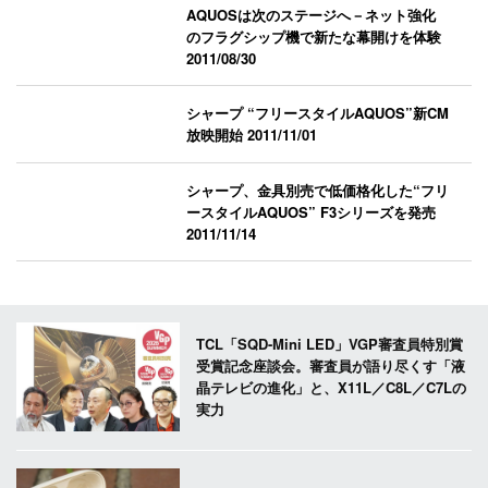
AQUOSは次のステージへ－ネット強化
のフラグシップ機で新たな幕開けを体験
2011/08/30
シャープ “フリースタイルAQUOS”新CM
放映開始
2011/11/01
シャープ、金具別売で低価格化した“フリ
ースタイルAQUOS” F3シリーズを発売
2011/11/14
TCL「SQD-Mini LED」VGP審査員特別賞
受賞記念座談会。審査員が語り尽くす「液
晶テレビの進化」と、X11L／C8L／C7Lの
実力