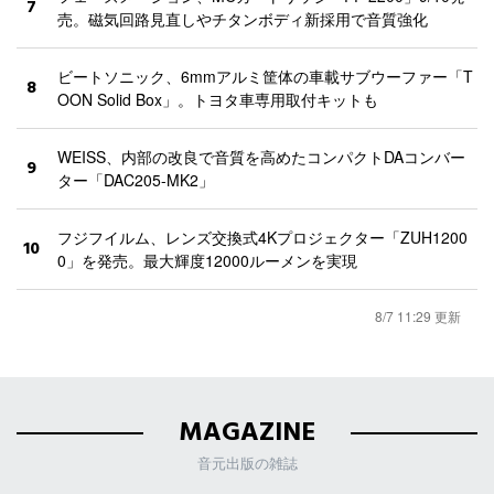
7
売。磁気回路見直しやチタンボディ新採用で音質強化
ビートソニック、6mmアルミ筐体の車載サブウーファー「T
8
OON Solid Box」。トヨタ車専用取付キットも
WEISS、内部の改良で音質を高めたコンパクトDAコンバー
9
ター「DAC205-MK2」
フジフイルム、レンズ交換式4Kプロジェクター「ZUH1200
10
0」を発売。最大輝度12000ルーメンを実現
8/7 11:29 更新
MAGAZINE
音元出版の雑誌