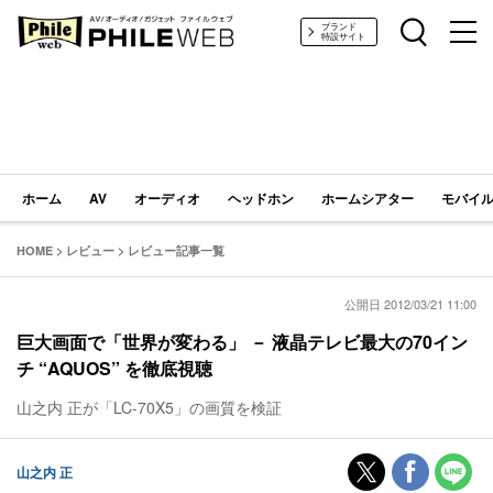
PHILE WEB｜AV/オーディオ/ガジェット
ブランド
特設サイト
ホーム
AV
オーディオ
ヘッドホン
ホームシアター
モバイル
HOME
>
レビュー
>
レビュー記事一覧
公開日 2012/03/21 11:00
巨大画面で「世界が変わる」 － 液晶テレビ最大の70イン
チ “AQUOS” を徹底視聴
山之内 正が「LC-70X5」の画質を検証
山之内 正