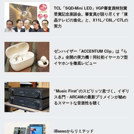
TCL「SQD-Mini LED」VGP審査員特別賞
受賞記念座談会。審査員が語り尽くす「液
晶テレビの進化」と、X11L／C8L／C7Lの
実力
ゼンハイザー「ACCENTUM Clip」は『ら
しさ』全開の実力機！同社初イヤーカフ型
イヤホンを徹底レビュー
“Music First”のスピリッツ息づく。イギリ
ス名門・ARCAMの最新プリメインが秘め
るスマートな音楽性を聴く
iBassoからリミテッド