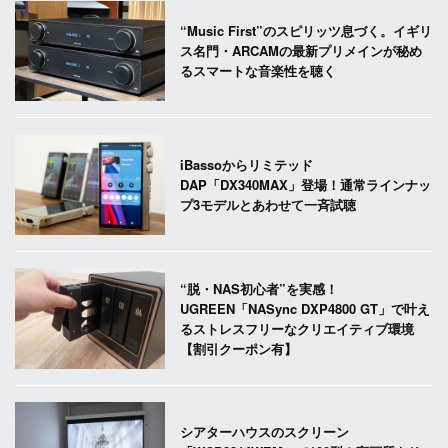
“Music First”のスピリッツ息づく。イギリ
ス名門・ARCAMの最新プリメインが秘め
るスマートな音楽性を聴く
iBassoからリミテッド
DAP「DX340MAX」登場！通常ラインナッ
プ3モデルとあわせて一斉試聴
“脱・NAS初心者”を実感！
UGREEN「NASync DXP4800 GT」で叶え
るストレスフリーなクリエイティブ環境
【割引クーポン有】
シアターハウスのスクリーン