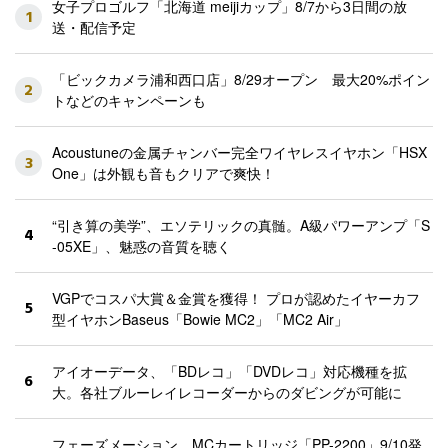
女子プロゴルフ「北海道 meijiカップ」8/7から3日間の放
1
送・配信予定
「ビックカメラ浦和西口店」8/29オープン 最大20%ポイン
2
トなどのキャンペーンも
Acoustuneの金属チャンバー完全ワイヤレスイヤホン「HSX
3
One」は外観も音もクリアで爽快！
“引き算の美学”、エソテリックの真髄。A級パワーアンプ「S
4
-05XE」、魅惑の音質を聴く
VGPでコスパ大賞＆金賞を獲得！ プロが認めたイヤーカフ
5
型イヤホンBaseus「Bowie MC2」「MC2 Air」
アイオーデータ、「BDレコ」「DVDレコ」対応機種を拡
6
大。各社ブルーレイレコーダーからのダビングが可能に
フェーズメーション、MCカートリッジ「PP-2200」9/10発