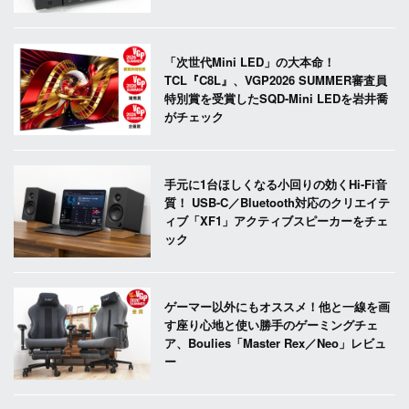
「次世代Mini LED」の大本命！
TCL『C8L』、VGP2026 SUMMER審査員
特別賞を受賞したSQD-Mini LEDを岩井喬
がチェック
手元に1台ほしくなる小回りの効くHi-Fi音
質！ USB-C／Bluetooth対応のクリエイテ
ィブ「XF1」アクティブスピーカーをチェ
ック
ゲーマー以外にもオススメ！他と一線を画
す座り心地と使い勝手のゲーミングチェ
ア、Boulies「Master Rex／Neo」レビュ
ー