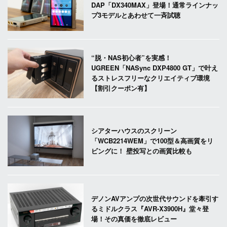
DAP「DX340MAX」登場！通常ラインナッ
プ3モデルとあわせて一斉試聴
“脱・NAS初心者”を実感！
UGREEN「NASync DXP4800 GT」で叶え
るストレスフリーなクリエイティブ環境
【割引クーポン有】
シアターハウスのスクリーン
「WCB2214WEM」で100型＆高画質をリ
ビングに！ 壁投写との画質比較も
デノンAVアンプの次世代サウンドを牽引す
るミドルクラス『AVR-X3900H』堂々登
場！その真価を徹底レビュー