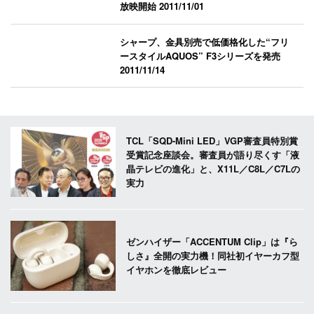
放映開始
2011/11/01
シャープ、金具別売で低価格化した“フリ
ースタイルAQUOS” F3シリーズを発売
2011/11/14
TCL「SQD-Mini LED」VGP審査員特別賞
受賞記念座談会。審査員が語り尽くす「液
晶テレビの進化」と、X11L／C8L／C7Lの
実力
ゼンハイザー「ACCENTUM Clip」は『ら
しさ』全開の実力機！同社初イヤーカフ型
イヤホンを徹底レビュー