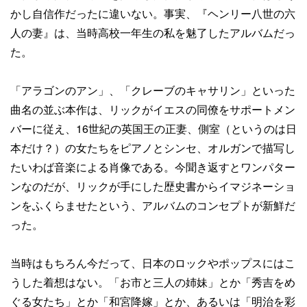
かし自信作だったに違いない。事実、『ヘンリー八世の六
人の妻』は、当時高校一年生の私を魅了したアルバムだっ
た。
「アラゴンのアン」、「クレーブのキャサリン」といった
曲名の並ぶ本作は、リックがイエスの同僚をサポートメン
バーに従え、16世紀の英国王の正妻、側室（というのは日
本だけ？）の女たちをピアノとシンセ、オルガンで描写し
たいわば音楽による肖像である。今聞き返すとワンパター
ンなのだが、リックが手にした歴史書からイマジネーショ
ンをふくらませたという、アルバムのコンセプトが新鮮だ
った。
当時はもちろん今だって、日本のロックやポップスにはこ
うした着想はない。「お市と三人の姉妹」とか「秀吉をめ
ぐる女たち」とか「和宮降嫁」とか、あるいは「明治を彩