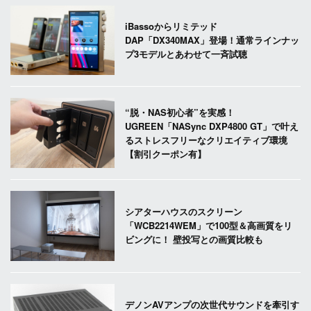
iBassoからリミテッド
DAP「DX340MAX」登場！通常ラインナッ
プ3モデルとあわせて一斉試聴
“脱・NAS初心者”を実感！
UGREEN「NASync DXP4800 GT」で叶え
るストレスフリーなクリエイティブ環境
【割引クーポン有】
シアターハウスのスクリーン
「WCB2214WEM」で100型＆高画質をリ
ビングに！ 壁投写との画質比較も
デノンAVアンプの次世代サウンドを牽引す