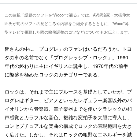
この連載「話題のソフトを“Wooo"で観る」では、AV評論家・大橋伸太
郎氏が旬のソフトの見どころや内容をご紹介するとともに、“Wooo"薄
型テレビで視聴した際の映像調整のコツなどについてもお伝えします。
皆さんの中に「プログレ」のファンはいるだろうか。トヨ
タの車の名前でなく「プログレッシブ・ロック」。1960
年代の終わりに主にイギリスに誕生し、1970年代の前半
に隆盛を極めたロックのカテゴリーである。
ロックは、それまで主にブルースを基礎としていたが、プ
ログレはギター、ピアノといったレギュラー楽器以外のバ
イオリンから管楽器、電子楽器までを使いクラシックの和
声感覚とカラフルな音色、複雑な変拍子を大胆に導入し、
コンセプチュアルな楽曲の構成でロックの表現範囲を大き
く広げた。しかし、それはロックの粗野なエネルギーを減