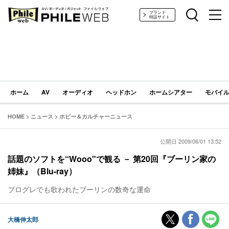
PHILE WEB｜AV/オーディオ/ガジェット
ブランド
特設サイト
ホーム
AV
オーディオ
ヘッドホン
ホームシアター
モバイル
HOME
>
ニュース
>
ホビー＆カルチャーニュース
公開日 2009/06/01 13:52
話題のソフトを“Wooo"で観る － 第20回『ブーリン家の
姉妹』（Blu-ray）
プログレでも歌われたブーリンの数奇な運命
大橋伸太郎