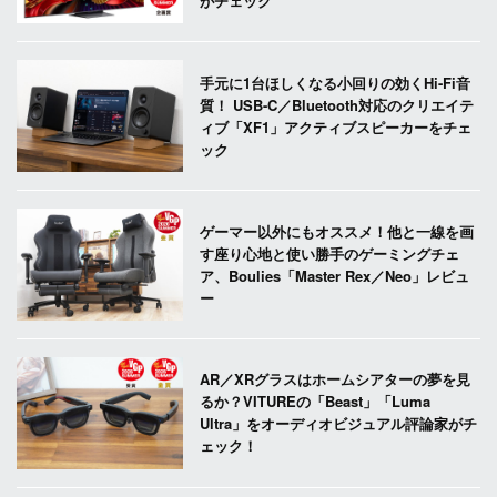
がチェック
手元に1台ほしくなる小回りの効くHi-Fi音
質！ USB-C／Bluetooth対応のクリエイテ
ィブ「XF1」アクティブスピーカーをチェ
ック
ゲーマー以外にもオススメ！他と一線を画
す座り心地と使い勝手のゲーミングチェ
ア、Boulies「Master Rex／Neo」レビュ
ー
AR／XRグラスはホームシアターの夢を見
るか？VITUREの「Beast」「Luma
Ultra」をオーディオビジュアル評論家がチ
ェック！