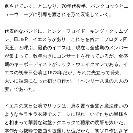
退させていくことになり、70年代後半、パンクロックとニ
ューウェーブに引導を渡される形で衰退していく。
代表的なバンドに、ピンク・フロイド、キング・クリムゾ
ン、EL＆P、イエスらがあり、これらを俗に「プログレ四
天王」と呼ぶ。最後のイエスは、現在も全盛期のメンバー
が集まって、数年おきにコンサートを行っているが、全盛
期のキーボーディストがリック・ウェイクマンである。イ
エスの初来日公演は1973年だが、それに先立って発売、
大いに話題になった初ソロ作が、『ヘンリー八世の六人の
妻』であった。
イエスの来日公演でリックは、肩を覆う金髪と魔法使いの
ようなキラキラ衣装でステージに現れ、いでたちの異様さ
と相まって華麗な鍵盤テクニックで聴衆の度肝を抜いた。
本作から抜粋で数曲を披露した位だから、初ソロ作はさぞ