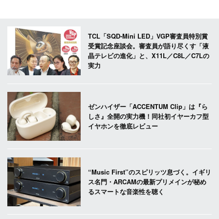
TCL「SQD-Mini LED」VGP審査員特別賞
受賞記念座談会。審査員が語り尽くす「液
晶テレビの進化」と、X11L／C8L／C7Lの
実力
ゼンハイザー「ACCENTUM Clip」は『ら
しさ』全開の実力機！同社初イヤーカフ型
イヤホンを徹底レビュー
“Music First”のスピリッツ息づく。イギリ
ス名門・ARCAMの最新プリメインが秘め
るスマートな音楽性を聴く