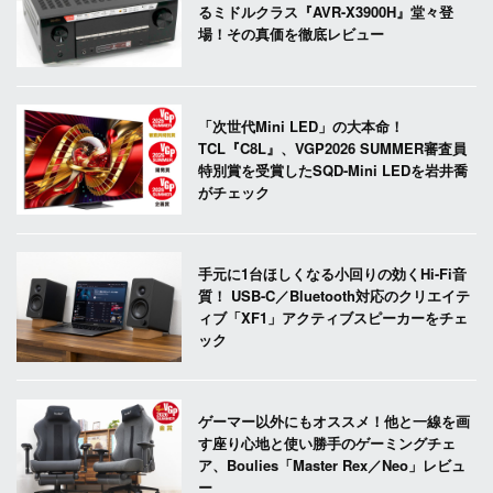
るミドルクラス『AVR-X3900H』堂々登
場！その真価を徹底レビュー
「次世代Mini LED」の大本命！
TCL『C8L』、VGP2026 SUMMER審査員
特別賞を受賞したSQD-Mini LEDを岩井喬
がチェック
手元に1台ほしくなる小回りの効くHi-Fi音
質！ USB-C／Bluetooth対応のクリエイテ
ィブ「XF1」アクティブスピーカーをチェ
ック
ゲーマー以外にもオススメ！他と一線を画
す座り心地と使い勝手のゲーミングチェ
ア、Boulies「Master Rex／Neo」レビュ
ー