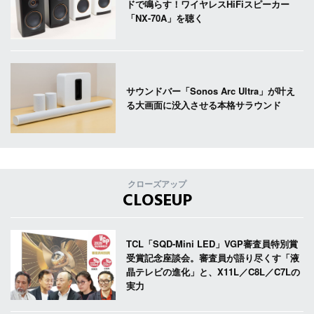
ドで鳴らす！ワイヤレスHiFiスピーカー
「NX-70A」を聴く
サウンドバー「Sonos Arc Ultra」が叶え
る大画面に没入させる本格サラウンド
クローズアップ
CLOSEUP
TCL「SQD-Mini LED」VGP審査員特別賞
受賞記念座談会。審査員が語り尽くす「液
晶テレビの進化」と、X11L／C8L／C7Lの
実力