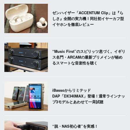
ゼンハイザー「ACCENTUM Clip」は『ら
しさ』全開の実力機！同社初イヤーカフ型
イヤホンを徹底レビュー
“Music First”のスピリッツ息づく。イギリ
ス名門・ARCAMの最新プリメインが秘め
るスマートな音楽性を聴く
iBassoからリミテッド
DAP「DX340MAX」登場！通常ラインナッ
プ3モデルとあわせて一斉試聴
“脱・NAS初心者”を実感！