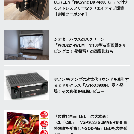
UGREEN「NASync DXP4800 GT」で叶え
るストレスフリーなクリエイティブ環境
【割引クーポン有】
シアターハウスのスクリーン
「WCB2214WEM」で100型＆高画質をリ
ビングに！ 壁投写との画質比較も
デノンAVアンプの次世代サウンドを牽引す
るミドルクラス『AVR-X3900H』堂々登
場！その真価を徹底レビュー
「次世代Mini LED」の大本命！
TCL『C8L』、VGP2026 SUMMER審査員
特別賞を受賞したSQD-Mini LEDを岩井喬