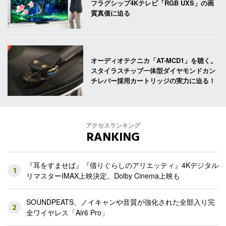
フラグシップ4Kテレビ「RGB UXS」の画
質真価に迫る
オーディオテクニカ「AT-MCD1」を聴く。
スタイラスチップ一体型ダイヤモンドカン
チレバー採用カートリッジの実力に迫る！
アクセスランキング
RANKING
『耳をすませば』『借りぐらしのアリエッティ』4Kデジタル
1
リマスターIMAX上映決定。Dolby Cinema上映も
SOUNDPEATS、ノイキャンや音質が強化された全部入り完
2
全ワイヤレス「Air6 Pro」