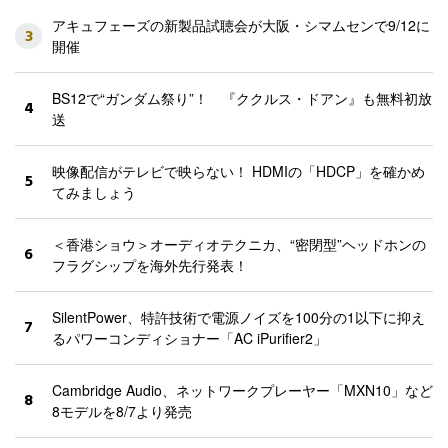
アキュフェーズの新製品試聴会が大阪・シマムセンで9/12に
3
開催
BS12で“ガンダム祭り”！ 『ククルス・ドアン』も無料初放
4
送
映像配信がテレビで映らない！ HDMIの「HDCP」を確かめ
5
てみましょう
＜香港ショウ＞オーディオテクニカ、“密閉型”ヘッドホンの
6
フラグシップを海外先行発表！
SilentPower、特許技術で電源ノイズを100分の1以下に抑え
7
るパワーコンディショナー「AC iPurifier2」
Cambridge Audio、ネットワークプレーヤー「MXN10」など
8
8モデルを8/7より発売