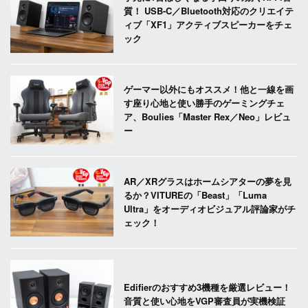
質！ USB-C／Bluetooth対応のクリエイテ
ィブ「XF1」アクティブスピーカーをチェ
ック
ゲーマー以外にもオススメ！他と一線を画
す座り心地と使い勝手のゲーミングチェ
ア、Boulies「Master Rex／Neo」レビュ
ー
AR／XRグラスはホームシアターの夢を見
るか？VITUREの「Beast」「Luma
Ultra」をオーディオビジュアル評論家がチ
ェック！
Edifierのおすすめ3機種を厳選レビュー！
音質と使い心地をVGP審査員が実機検証