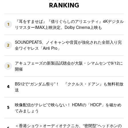
RANKING
『耳をすませば』『借りぐらしのアリエッティ』4Kデジタル
1
リマスターIMAX上映決定。Dolby Cinema上映も
SOUNDPEATS、ノイキャンや音質が強化された全部入り完
2
全ワイヤレス「Air6 Pro」
アキュフェーズの新製品試聴会が大阪・シマムセンで9/12に
3
開催
BS12で“ガンダム祭り”！ 『ククルス・ドアン』も無料初放
4
送
映像配信がテレビで映らない！ HDMIの「HDCP」を確かめ
5
てみましょう
＜香港ショウ＞オーディオテクニカ、“密閉型”ヘッドホンの