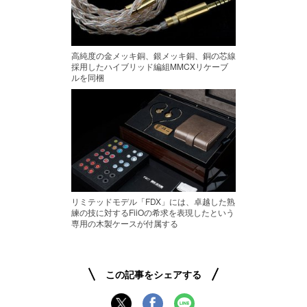
高純度の金メッキ銅、銀メッキ銅、銅の芯線
採用したハイブリッド編組MMCXリケーブ
ルを同梱
リミテッドモデル「FDX」には、卓越した熟
練の技に対するFiiOの希求を表現したという
専用の木製ケースが付属する
この記事をシェアする