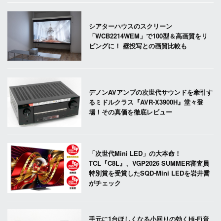
シアターハウスのスクリーン
「WCB2214WEM」で100型＆高画質をリ
ビングに！ 壁投写との画質比較も
デノンAVアンプの次世代サウンドを牽引す
るミドルクラス『AVR-X3900H』堂々登
場！その真価を徹底レビュー
「次世代Mini LED」の大本命！
TCL『C8L』、VGP2026 SUMMER審査員
特別賞を受賞したSQD-Mini LEDを岩井喬
がチェック
手元に1台ほしくなる小回りの効くHi-Fi音