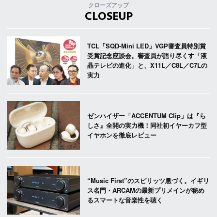
クローズアップ
CLOSEUP
TCL「SQD-Mini LED」VGP審査員特別賞
受賞記念座談会。審査員が語り尽くす「液
晶テレビの進化」と、X11L／C8L／C7Lの
実力
ゼンハイザー「ACCENTUM Clip」は『ら
しさ』全開の実力機！同社初イヤーカフ型
イヤホンを徹底レビュー
“Music First”のスピリッツ息づく。イギリ
ス名門・ARCAMの最新プリメインが秘め
るスマートな音楽性を聴く