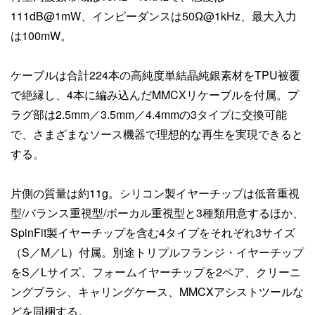
111dB@1mW、インピーダンスは50Ω@1kHz、最大入力
は100mW。
ケーブルは合計224本の高純度単結晶純銀素材をTPU被覆
で絶縁し、4本に編み込んだMMCXリケーブルを付属。プ
ラグ部は2.5mm／3.5mm／4.4mmの3タイプに交換可能
で、さまざまなソース機器で理想的な再生を実現できると
する。
片側の質量は約11g。シリコン製イヤーチップは低音重視
型/バランス重視型/ボーカル重視型と3種類用意するほか、
SpinFit製イヤーチップを含む4タイプをそれぞれ3サイズ
（S／M／L）付属。別途トリプルフランジ・イヤーチップ
をS／Lサイズ、フォームイヤーチップを2ペア、クリーニ
ングブラシ、キャリングケース、MMCXアシストツールな
どを同梱する。