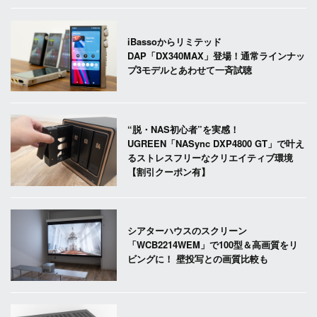
iBassoからリミテッド
DAP「DX340MAX」登場！通常ラインナッ
プ3モデルとあわせて一斉試聴
“脱・NAS初心者”を実感！
UGREEN「NASync DXP4800 GT」で叶え
るストレスフリーなクリエイティブ環境
【割引クーポン有】
シアターハウスのスクリーン
「WCB2214WEM」で100型＆高画質をリ
ビングに！ 壁投写との画質比較も