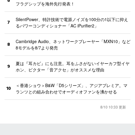
6
フラグシップを海外先行発表！
SilentPower、特許技術で電源ノイズを100分の1以下に抑え
7
るパワーコンディショナー「AC iPurifier2」
Cambridge Audio、ネットワークプレーヤー「MXN10」など
8
8モデルを8/7より発売
夏は『耳カビ』にも注意。耳をふさがないイヤーカフ型イヤ
9
ホン、ビクター「音アクセ」がオススメな理由
＜香港ショウ＞B&W「D5シリーズ」、アジアプレミア。マ
10
ランツとの組み合わせでオーディオファンを沸かせる
8/10 10:33 更新