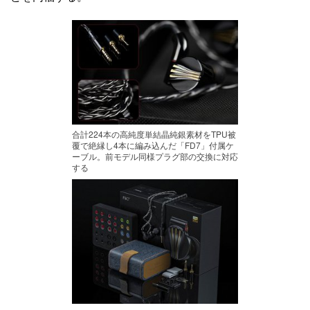
合計224本の高純度単結晶純銀素材をTPU被
覆で絶縁し4本に編み込んだ「FD7」付属ケ
ーブル。前モデル同様プラグ部の交換に対応
する