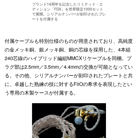
ブランド14周年を記念したリミテッド・エ
ディション「FDX」を世界限定1000セット
で展開。シリアルナンバーが刻印されたプレ
ートを付属する
付属ケーブルも特別仕様のものが用意されており、高純度
の金メッキ銅、銀メッキ銅、銅の芯線を採用した、4本組
240芯線のハイブリッド編組MMCXリケーブルを同梱。プ
ラグ部は2.5mm／3.5mm／4.4mmの交換が可能となってい
る。その他、シリアルナンバーが刻印されたプレートと共
に、卓越した熟練の技に対するFiiOの希求を表現したとい
う専用の木製ケースが付属する。