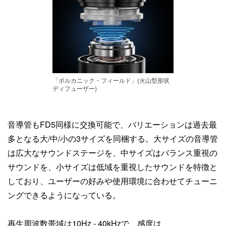
「ボルカニック・フィールド」(火山型形状
ディフューザー)
音導管もFD5同様に交換可能で、バリエーションは過去最
多となる大/中/小の3サイズを同梱する。大サイズの音導管
は広大なサウンドステージを、中サイズはバランス重視の
サウンドを、小サイズは低域を重視したサウンドを特徴と
しており、ユーザーの好みや使用環境に合わせてチューニ
ングできるようになっている。
再生周波数帯域は10Hz - 40kHzで、感度は