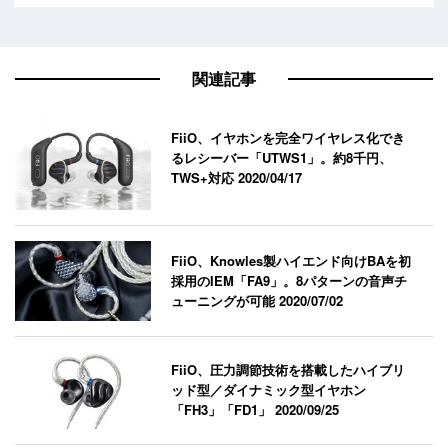
関連記事
FiiO、イヤホンを完全ワイヤレス化でき
るレシーバー「UTWS1」。約8千円、
TWS+対応
2020/04/17
FiiO、Knowles製ハイエンド向けBAを初
採用のIEM「FA9」。8パターンの音声チ
ューニングが可能
2020/07/02
FiiO、圧力調節技術を搭載したハイブリ
ッド型／ダイナミック型イヤホン
「FH3」「FD1」
2020/09/25