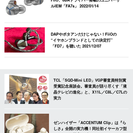
ルIEM「FA7s」
2022/01/14
DAPやポタアンだけじゃない！FiiOの
“イヤホンブランドとしての決定打”
「FD7」を聴いた
2021/12/07
TCL「SQD-Mini LED」VGP審査員特別賞
受賞記念座談会。審査員が語り尽くす「液
晶テレビの進化」と、X11L／C8L／C7Lの
実力
ゼンハイザー「ACCENTUM Clip」は『ら
しさ』全開の実力機！同社初イヤーカフ型