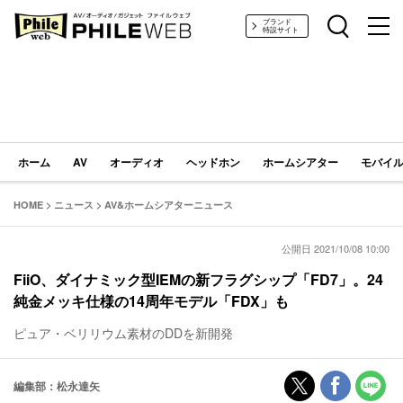
PHILE WEB｜AV/オーディオ/ガジェット
ブランド
特設サイト
ホーム
AV
オーディオ
ヘッドホン
ホームシアター
モバイル
HOME
>
ニュース
>
AV&ホームシアターニュース
公開日 2021/10/08 10:00
FiiO、ダイナミック型IEMの新フラグシップ「FD7」。24
純金メッキ仕様の14周年モデル「FDX」も
ピュア・ベリリウム素材のDDを新開発
編集部：松永達矢