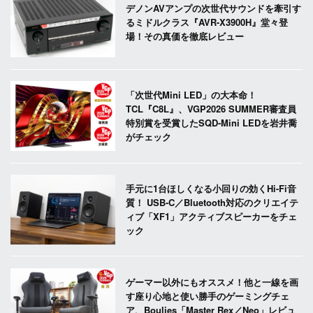
デノンAVアンプの次世代サウンドを牽引す
るミドルクラス『AVR-X3900H』堂々登
場！その真価を徹底レビュー
「次世代Mini LED」の大本命！
TCL『C8L』、VGP2026 SUMMER審査員
特別賞を受賞したSQD-Mini LEDを岩井喬
がチェック
手元に1台ほしくなる小回りの効くHi-Fi音
質！ USB-C／Bluetooth対応のクリエイテ
ィブ「XF1」アクティブスピーカーをチェ
ック
ゲーマー以外にもオススメ！他と一線を画
す座り心地と使い勝手のゲーミングチェ
ア、Boulies「Master Rex／Neo」レビュ