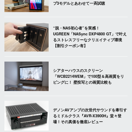
プ3モデルとあわせて一斉試聴
“脱・NAS初心者”を実感！
UGREEN「NASync DXP4800 GT」で叶え
るストレスフリーなクリエイティブ環境
【割引クーポン有】
シアターハウスのスクリーン
「WCB2214WEM」で100型＆高画質をリ
ビングに！ 壁投写との画質比較も
デノンAVアンプの次世代サウンドを牽引す
るミドルクラス『AVR-X3900H』堂々登
場！その真価を徹底レビュー