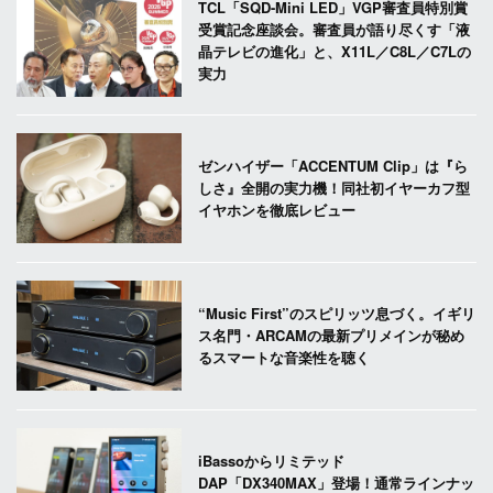
TCL「SQD-Mini LED」VGP審査員特別賞
受賞記念座談会。審査員が語り尽くす「液
晶テレビの進化」と、X11L／C8L／C7Lの
実力
ゼンハイザー「ACCENTUM Clip」は『ら
しさ』全開の実力機！同社初イヤーカフ型
イヤホンを徹底レビュー
“Music First”のスピリッツ息づく。イギリ
ス名門・ARCAMの最新プリメインが秘め
るスマートな音楽性を聴く
iBassoからリミテッド
DAP「DX340MAX」登場！通常ラインナッ