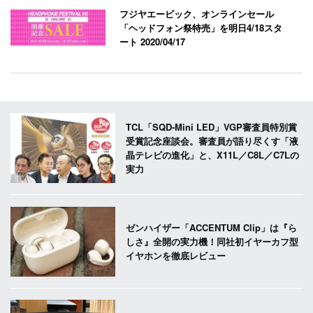
フジヤエービック、オンラインセール
「ヘッドフォン祭特売」を明日4/18スタ
ート
2020/04/17
TCL「SQD-Mini LED」VGP審査員特別賞
受賞記念座談会。審査員が語り尽くす「液
晶テレビの進化」と、X11L／C8L／C7Lの
実力
ゼンハイザー「ACCENTUM Clip」は『ら
しさ』全開の実力機！同社初イヤーカフ型
イヤホンを徹底レビュー