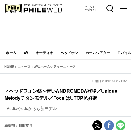
PHILE WEB｜AV/オーディオ/ガジェット
ブランド
特設サイト
ホーム
AV
オーディオ
ヘッドホン
ホームシアター
モバイル
HOME
>
ニュース
>
AV&ホームシアターニュース
公開日 2019/11/02 21:32
＜ヘッドフォン祭＞青いANDROMEDA登場／Unique
Melodyチタンモデル／FocalはUTOPIA好調
FAudioやqdcからも新モデル
編集部：川田菜月