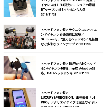
イヤレスは11/14発売に。シュアの最新
BTケーブル+SEイヤホンも人気
2019/11/02
＜ヘッドフォン祭＞テクニクスのハイエ
ンドイヤホンを発売前に試聴／
Skullcandy、“震えるヘッドホン”最新機
など多彩なラインナップ
2019/11/02
＜ヘッドフォン祭＞B&WからNCヘッド
ホン/イヤホン4機種、aptX Adaptive対
応。DALIヘッドホンも
2019/11/02
＜ヘッドフォン祭＞
LUXURY&PRECISION、未発表機「L4
PRO」／クリエイティブは完全ワイヤレ
スなどアピール
2019/11/03