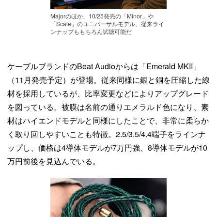
Majorのほか、10/25発売の「Minor」や
「Scale」のユニバーサルモデル、従来ライ
ンナップももちろん試聴可能だ
ケーブルブランドのBeat Audioからは「Emerald MKII」
（11月発売予定）が登場。従来同様に銀と銅を圧縮した線
材を採用しているが、比率変更などによりアップグレード
を図っている。被膜は名前の通りエメラルド色になり、素
材はハイエンドモデルと同様にしたことで、非常に柔らか
く取り回しやすいことも特徴。2.5/3.5/4.4端子をラインナ
ップし、価格は4導体モデルが7万円強、8導体モデルが10
万円前後を見込んでいる。