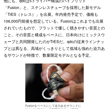
他にも、qdcは5ドライバー構成のハイブリッド
「Fusion」と、ステンレスチューブを採用した新モデル
「TrES（トレス）」を出展。年内発売予定で、価格も
106,000円前後を想定している。Fusionはこれまでも出展
されていたもので、フラットで優しく聴きやすい音質との
こと。その音質と構成をベースに、日本向けにミックスウ
ェーブと共同開発したのがTrESだ。qdcの従来ラインナッ
プとは異なる、高域がくっきりとして低域も強めた迫力あ
るサウンドが特徴で、数量限定モデルとなる予定。
Fusionをベースにして迫力あるサウンドに