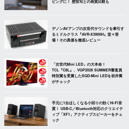
ビングに！ 壁投写との画質比較も
デノンAVアンプの次世代サウンドを牽引す
るミドルクラス『AVR-X3900H』堂々登
場！その真価を徹底レビュー
「次世代Mini LED」の大本命！
TCL『C8L』、VGP2026 SUMMER審査員
特別賞を受賞したSQD-Mini LEDを岩井喬
がチェック
手元に1台ほしくなる小回りの効くHi-Fi音
質！ USB-C／Bluetooth対応のクリエイテ
ィブ「XF1」アクティブスピーカーをチェ
ック