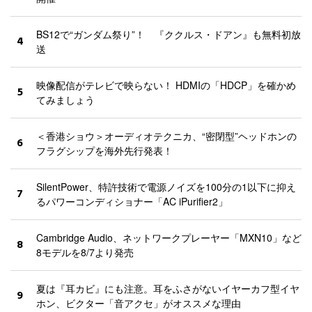
BS12で“ガンダム祭り”！ 『ククルス・ドアン』も無料初放
4
送
映像配信がテレビで映らない！ HDMIの「HDCP」を確かめ
5
てみましょう
＜香港ショウ＞オーディオテクニカ、“密閉型”ヘッドホンの
6
フラグシップを海外先行発表！
SilentPower、特許技術で電源ノイズを100分の1以下に抑え
7
るパワーコンディショナー「AC iPurifier2」
Cambridge Audio、ネットワークプレーヤー「MXN10」など
8
8モデルを8/7より発売
夏は『耳カビ』にも注意。耳をふさがないイヤーカフ型イヤ
9
ホン、ビクター「音アクセ」がオススメな理由