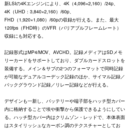
新LSIの4Kエンジンにより、4K（4,096×2,160）/24p、
4K（UHD：3,840×2,160）/60p、
FHD（1,920×1,080）/60pの収録が行える。また、最大
120fps（FHD時）のVFR（バリアブルフレームレート）
収録にも対応する。
記録形式はMP4/MOV、AVCHD。記録メディアはSDメモ
リーカードをサポートしており、ダブルカードスロットを
装備する。メイン＆サブの2つのフォーマットで同時記録
が可能なデュアルコーデック記録のほか、サイマル記録／
バックグラウンド記録／リレー記録などが行える。
デザインも一新し、バッテリーや端子部をハッチ型カバー
内に格納することで埃や衝撃から保護できるようにしてい
る。ハッチ型カバー内はクリムゾン・レッドで、本体表面
はスタイリッシュなカーボン調のテクスチャーとしてお