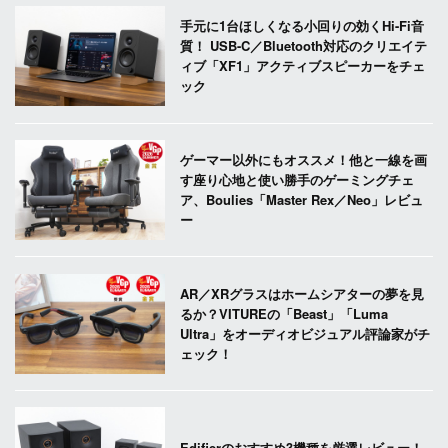
手元に1台ほしくなる小回りの効くHi-Fi音
質！ USB-C／Bluetooth対応のクリエイテ
ィブ「XF1」アクティブスピーカーをチェ
ック
ゲーマー以外にもオススメ！他と一線を画
す座り心地と使い勝手のゲーミングチェ
ア、Boulies「Master Rex／Neo」レビュ
ー
AR／XRグラスはホームシアターの夢を見
るか？VITUREの「Beast」「Luma
Ultra」をオーディオビジュアル評論家がチ
ェック！
Edifierのおすすめ3機種を厳選レビュー！