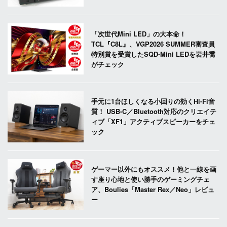
「次世代Mini LED」の大本命！
TCL『C8L』、VGP2026 SUMMER審査員
特別賞を受賞したSQD-Mini LEDを岩井喬
がチェック
手元に1台ほしくなる小回りの効くHi-Fi音
質！ USB-C／Bluetooth対応のクリエイテ
ィブ「XF1」アクティブスピーカーをチェ
ック
ゲーマー以外にもオススメ！他と一線を画
す座り心地と使い勝手のゲーミングチェ
ア、Boulies「Master Rex／Neo」レビュ
ー