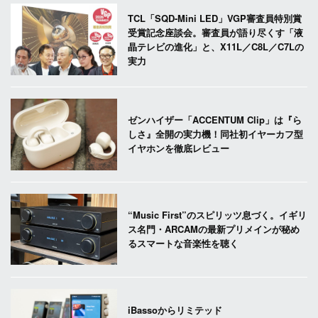
TCL「SQD-Mini LED」VGP審査員特別賞
受賞記念座談会。審査員が語り尽くす「液
晶テレビの進化」と、X11L／C8L／C7Lの
実力
ゼンハイザー「ACCENTUM Clip」は『ら
しさ』全開の実力機！同社初イヤーカフ型
イヤホンを徹底レビュー
“Music First”のスピリッツ息づく。イギリ
ス名門・ARCAMの最新プリメインが秘め
るスマートな音楽性を聴く
iBassoからリミテッド