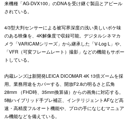
来機種「AG-DVX100」のDNAを受け継ぐ製品とアピール
されている。
4/3型大判センサーによる被写界深度の浅い美しいボケ味
のある映像を、4K解像度で収録可能。デジタルシネマカ
メラ「VARICAMシリーズ」から継承した「V-Log L」や、
「VFR（可変フレームレート）撮影」などの機能もサポー
トしている。
内蔵レンズは新開発LEICA DICOMAR 4K 13倍ズームを採
用。業務用途をカバーする、開放F2.8の明るさと広角
28mm （FHD時、35mm換算値）からの画角に対応する。
5軸ハイブリッド手ブレ補正、インテリジェントAFなど高
速・高精度フルオート機能や、プロの手になじむマニュア
ル機能などを備えている。