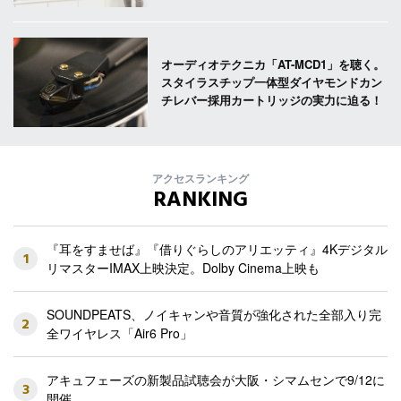
オーディオテクニカ「AT-MCD1」を聴く。
スタイラスチップ一体型ダイヤモンドカン
チレバー採用カートリッジの実力に迫る！
アクセスランキング
RANKING
『耳をすませば』『借りぐらしのアリエッティ』4Kデジタル
1
リマスターIMAX上映決定。Dolby Cinema上映も
SOUNDPEATS、ノイキャンや音質が強化された全部入り完
2
全ワイヤレス「Air6 Pro」
アキュフェーズの新製品試聴会が大阪・シマムセンで9/12に
3
開催