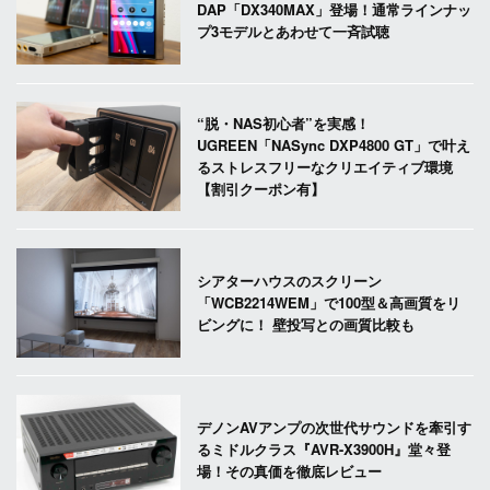
DAP「DX340MAX」登場！通常ラインナッ
プ3モデルとあわせて一斉試聴
“脱・NAS初心者”を実感！
UGREEN「NASync DXP4800 GT」で叶え
るストレスフリーなクリエイティブ環境
【割引クーポン有】
シアターハウスのスクリーン
「WCB2214WEM」で100型＆高画質をリ
ビングに！ 壁投写との画質比較も
デノンAVアンプの次世代サウンドを牽引す
るミドルクラス『AVR-X3900H』堂々登
場！その真価を徹底レビュー