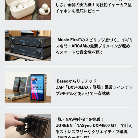
しさ』全開の実力機！同社初イヤーカフ型
イヤホンを徹底レビュー
“Music First”のスピリッツ息づく。イギリ
ス名門・ARCAMの最新プリメインが秘め
るスマートな音楽性を聴く
iBassoからリミテッド
DAP「DX340MAX」登場！通常ラインナッ
プ3モデルとあわせて一斉試聴
“脱・NAS初心者”を実感！
UGREEN「NASync DXP4800 GT」で叶え
るストレスフリーなクリエイティブ環境
【割引クーポン有】