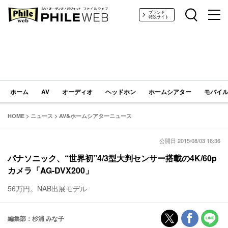
PHILE WEB｜AV/オーディオ/ガジェット
ブランド
特設サイト
ホーム
AV
オーディオ
ヘッドホン
ホームシアター
モバイル
HOME
>
ニュース
>
AV&ホームシアターニュース
公開日 2015/08/03 16:36
パナソニック、“世界初”4/3型大判センサー搭載の4K/60p
カメラ「AG-DVX200」
56万円。NAB出展モデル
編集部：杉浦 みな子