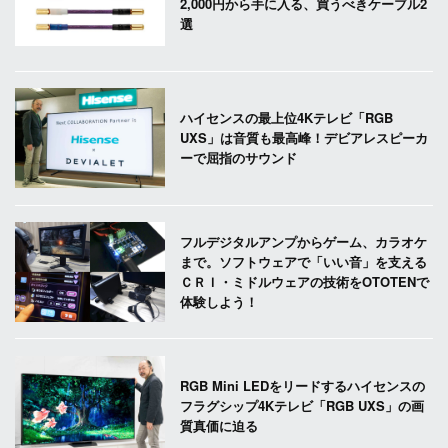
2,000円から手に入る、買うべきケーブル2
選
ハイセンスの最上位4Kテレビ「RGB
UXS」は音質も最高峰！デビアレスピーカ
ーで屈指のサウンド
フルデジタルアンプからゲーム、カラオケ
まで。ソフトウェアで「いい音」を支える
ＣＲＩ・ミドルウェアの技術をOTOTENで
体験しよう！
RGB Mini LEDをリードするハイセンスの
フラグシップ4Kテレビ「RGB UXS」の画
質真価に迫る