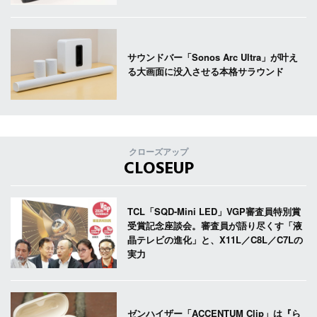
サウンドバー「Sonos Arc Ultra」が叶え
る大画面に没入させる本格サラウンド
クローズアップ
CLOSEUP
TCL「SQD-Mini LED」VGP審査員特別賞
受賞記念座談会。審査員が語り尽くす「液
晶テレビの進化」と、X11L／C8L／C7Lの
実力
ゼンハイザー「ACCENTUM Clip」は『ら