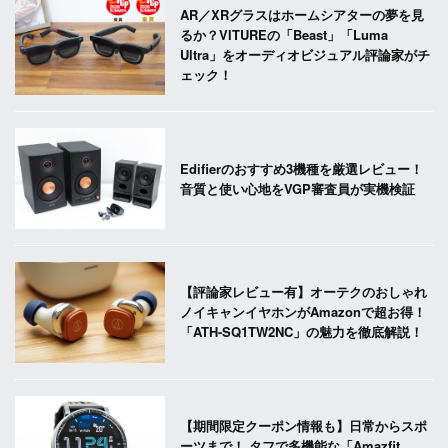
AR／XRグラスはホームシアターの夢を見
るか？VITUREの「Beast」「Luma
Ultra」をオーディオビジュアル評論家がチ
ェック！
Edifierのおすすめ3機種を厳選レビュー！
音質と使い心地をVGP審査員が実機検証
【評論家レビュー有】オーテクのおしゃれ
ノイキャンイヤホンがAmazonで超お得！
「ATH-SQ1TW2NC」の魅力を徹底解説！
【期間限定クーポン情報も】日常からスポ
ーツまで！ タフで多機能な「Amazfit