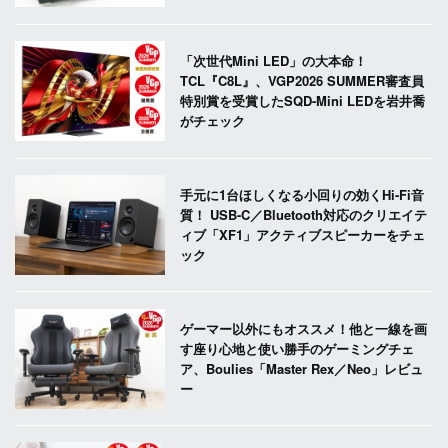
「次世代Mini LED」の大本命！
TCL『C8L』、VGP2026 SUMMER審査員
特別賞を受賞したSQD-Mini LEDを岩井喬
がチェック
手元に1台ほしくなる小回りの効くHi-Fi音
質！ USB-C／Bluetooth対応のクリエイテ
ィブ「XF1」アクティブスピーカーをチェ
ック
ゲーマー以外にもオススメ！他と一線を画
す座り心地と使い勝手のゲーミングチェ
ア、Boulies「Master Rex／Neo」レビュ
ー