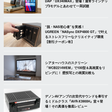
DAP「DX340MAX」登場！通常ラインナッ
プ3モデルとあわせて一斉試聴
“脱・NAS初心者”を実感！
UGREEN「NASync DXP4800 GT」で叶え
るストレスフリーなクリエイティブ環境
【割引クーポン有】
シアターハウスのスクリーン
「WCB2214WEM」で100型＆高画質をリ
ビングに！ 壁投写との画質比較も
デノンAVアンプの次世代サウンドを牽引す
るミドルクラス『AVR-X3900H』堂々登
場！その真価を徹底レビュー