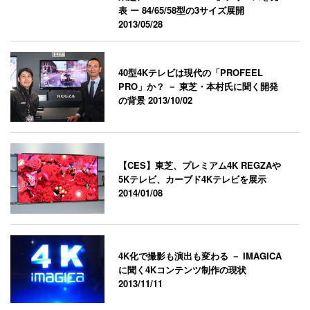
表 ー 84/65/58型の3サイズ展開
2013/05/28
40型4Kテレビは現代の「PROFEEL
PRO」か？ － 東芝・本村氏に聞く開発
の背景
2013/10/02
【CES】東芝、プレミアム4K REGZAや
5Kテレビ、カーブド4Kテレビを展示
2014/01/08
4K化で撮影も演出も変わる － IMAGICA
に聞く4Kコンテンツ制作の現状
2013/11/11