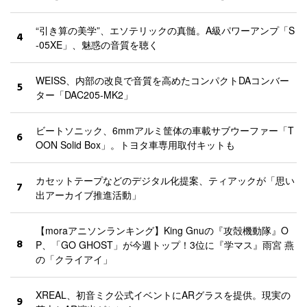
“引き算の美学”、エソテリックの真髄。A級パワーアンプ「S
4
-05XE」、魅惑の音質を聴く
WEISS、内部の改良で音質を高めたコンパクトDAコンバー
5
ター「DAC205-MK2」
ビートソニック、6mmアルミ筐体の車載サブウーファー「T
6
OON Solid Box」。トヨタ車専用取付キットも
カセットテープなどのデジタル化提案、ティアックが「思い
7
出アーカイブ推進活動」
【moraアニソンランキング】King Gnuの『攻殻機動隊』O
8
P、「GO GHOST」が今週トップ！3位に『学マス』雨宮 燕
の「クライアイ」
XREAL、初音ミク公式イベントにARグラスを提供。現実の
9