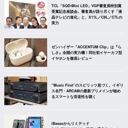
TCL「SQD-Mini LED」VGP審査員特別賞
受賞記念座談会。審査員が語り尽くす「液
晶テレビの進化」と、X11L／C8L／C7Lの
実力
ゼンハイザー「ACCENTUM Clip」は『ら
しさ』全開の実力機！同社初イヤーカフ型
イヤホンを徹底レビュー
“Music First”のスピリッツ息づく。イギリ
ス名門・ARCAMの最新プリメインが秘め
るスマートな音楽性を聴く
iBassoからリミテッド