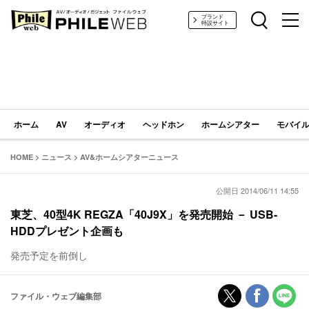
PHILE WEB｜AV/オーディオ/ガジェット
ブランド
特設サイト
ホーム
AV
オーディオ
ヘッドホン
ホームシアター
モバイル
HOME
>
ニュース
>
AV&ホームシアターニュース
公開日 2014/06/11 14:55
東芝、40型4K REGZA「40J9X」を発売開始 － USB-
HDDプレゼント企画も
発売予定を前倒し
ファイル・ウェブ編集部