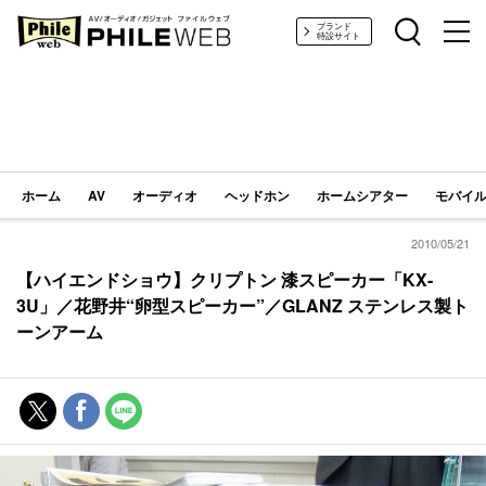
PHILE WEB｜AV/オーディオ/ガジェット
ブランド
特設サイト
ホーム
AV
オーディオ
ヘッドホン
ホームシアター
モバイル
2010/05/21
【ハイエンドショウ】クリプトン 漆スピーカー「KX-
3U」／花野井“卵型スピーカー”／GLANZ ステンレス製ト
ーンアーム