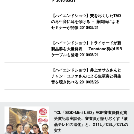
ト
2010/05/21
【ハイエンドショウ】贅を尽くしたTAD
の再生音に耳を傾ける － 藤岡氏による
セミナーが開催
2010/05/21
【ハイエンドショウ】トライオードが新
製品群を大量発表 － Zonotone初のUSB
ケーブルも登場
2010/05/21
【ハイエンドショウ】井上オサムさんと
チャン・ユファさんによる生演奏と再生
音を聴き比べる
2010/05/26
TCL「SQD-Mini LED」VGP審査員特別賞
受賞記念座談会。審査員が語り尽くす「液
晶テレビの進化」と、X11L／C8L／C7Lの
実力