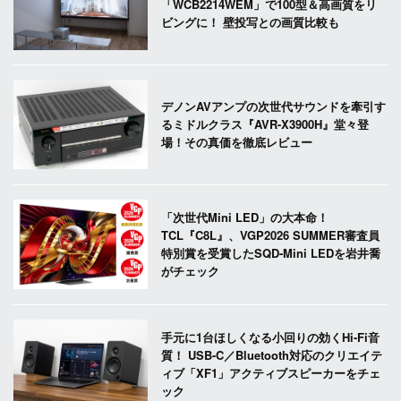
「WCB2214WEM」で100型＆高画質をリ
ビングに！ 壁投写との画質比較も
デノンAVアンプの次世代サウンドを牽引す
るミドルクラス『AVR-X3900H』堂々登
場！その真価を徹底レビュー
「次世代Mini LED」の大本命！
TCL『C8L』、VGP2026 SUMMER審査員
特別賞を受賞したSQD-Mini LEDを岩井喬
がチェック
手元に1台ほしくなる小回りの効くHi-Fi音
質！ USB-C／Bluetooth対応のクリエイテ
ィブ「XF1」アクティブスピーカーをチェ
ック