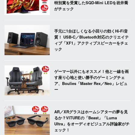
特別賞を受賞したSQD-Mini LEDを岩井喬
がチェック
手元に1台ほしくなる小回りの効くHi-Fi音
質！ USB-C／Bluetooth対応のクリエイテ
ィブ「XF1」アクティブスピーカーをチェ
ック
ゲーマー以外にもオススメ！他と一線を画
す座り心地と使い勝手のゲーミングチェ
ア、Boulies「Master Rex／Neo」レビュ
ー
AR／XRグラスはホームシアターの夢を見
るか？VITUREの「Beast」「Luma
Ultra」をオーディオビジュアル評論家がチ
ェック！