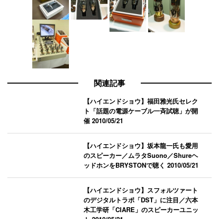
関連記事
【ハイエンドショウ】福田雅光氏セレク
ト「話題の電源ケーブル一斉試聴」が開
催
2010/05/21
【ハイエンドショウ】坂本龍一氏も愛用
のスピーカー／ムラタSuono／Shureヘ
ッドホンをBRYSTONで聴く
2010/05/21
【ハイエンドショウ】スフォルツァート
のデジタルトラポ「DST」に注目／六本
木工学研「CIARE」のスピーカーユニッ