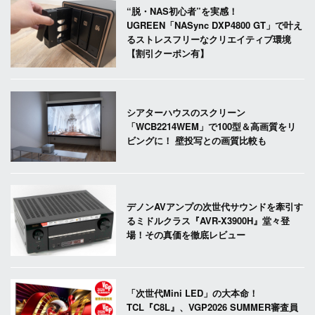
“脱・NAS初心者”を実感！
UGREEN「NASync DXP4800 GT」で叶え
るストレスフリーなクリエイティブ環境
【割引クーポン有】
シアターハウスのスクリーン
「WCB2214WEM」で100型＆高画質をリ
ビングに！ 壁投写との画質比較も
デノンAVアンプの次世代サウンドを牽引す
るミドルクラス『AVR-X3900H』堂々登
場！その真価を徹底レビュー
「次世代Mini LED」の大本命！
TCL『C8L』、VGP2026 SUMMER審査員