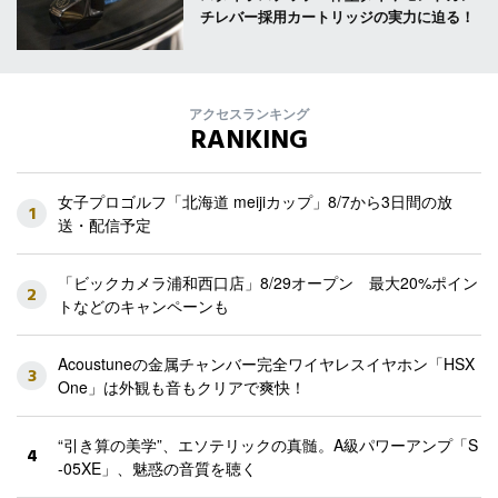
チレバー採用カートリッジの実力に迫る！
アクセスランキング
RANKING
女子プロゴルフ「北海道 meijiカップ」8/7から3日間の放
1
送・配信予定
「ビックカメラ浦和西口店」8/29オープン 最大20%ポイン
2
トなどのキャンペーンも
Acoustuneの金属チャンバー完全ワイヤレスイヤホン「HSX
3
One」は外観も音もクリアで爽快！
“引き算の美学”、エソテリックの真髄。A級パワーアンプ「S
4
-05XE」、魅惑の音質を聴く