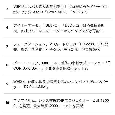
VGPでコスパ大賞＆金賞を獲得！ プロが認めたイヤーカフ
5
型イヤホンBaseus「Bowie MC2」「MC2 Air」
アイオーデータ、「BDレコ」「DVDレコ」対応機種を拡
6
大。各社ブルーレイレコーダーからのダビングが可能に
フェーズメーション、MCカートリッジ「PP-2200」9/10発
7
売。磁気回路見直しやチタンボディ新採用で音質強化
ビートソニック、6mmアルミ筐体の車載サブウーファー「T
8
OON Solid Box」。トヨタ車専用取付キットも
WEISS、内部の改良で音質を高めたコンパクトDAコンバー
9
ター「DAC205-MK2」
フジフイルム、レンズ交換式4Kプロジェクター「ZUH1200
10
0」を発売。最大輝度12000ルーメンを実現