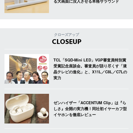
る大画面に没入させる本格サラウンド
クローズアップ
CLOSEUP
TCL「SQD-Mini LED」VGP審査員特別賞
受賞記念座談会。審査員が語り尽くす「液
晶テレビの進化」と、X11L／C8L／C7Lの
実力
ゼンハイザー「ACCENTUM Clip」は『ら
しさ』全開の実力機！同社初イヤーカフ型
イヤホンを徹底レビュー