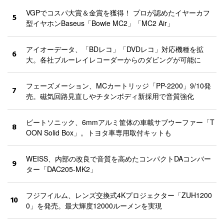
VGPでコスパ大賞＆金賞を獲得！ プロが認めたイヤーカフ
5
型イヤホンBaseus「Bowie MC2」「MC2 Air」
アイオーデータ、「BDレコ」「DVDレコ」対応機種を拡
6
大。各社ブルーレイレコーダーからのダビングが可能に
フェーズメーション、MCカートリッジ「PP-2200」9/10発
7
売。磁気回路見直しやチタンボディ新採用で音質強化
ビートソニック、6mmアルミ筐体の車載サブウーファー「T
8
OON Solid Box」。トヨタ車専用取付キットも
WEISS、内部の改良で音質を高めたコンパクトDAコンバー
9
ター「DAC205-MK2」
フジフイルム、レンズ交換式4Kプロジェクター「ZUH1200
10
0」を発売。最大輝度12000ルーメンを実現