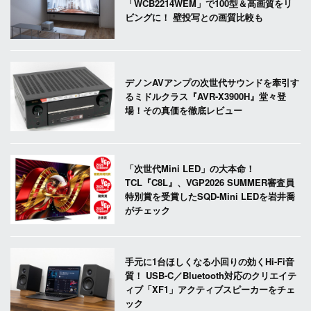
「WCB2214WEM」で100型＆高画質をリ
ビングに！ 壁投写との画質比較も
デノンAVアンプの次世代サウンドを牽引す
るミドルクラス『AVR-X3900H』堂々登
場！その真価を徹底レビュー
「次世代Mini LED」の大本命！
TCL『C8L』、VGP2026 SUMMER審査員
特別賞を受賞したSQD-Mini LEDを岩井喬
がチェック
手元に1台ほしくなる小回りの効くHi-Fi音
質！ USB-C／Bluetooth対応のクリエイテ
ィブ「XF1」アクティブスピーカーをチェ
ック