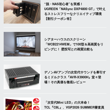
“脱・NAS初心者”を実感！
UGREEN「NASync DXP4800 GT」で叶え
るストレスフリーなクリエイティブ環境
【割引クーポン有】
シアターハウスのスクリーン
「WCB2214WEM」で100型＆高画質をリ
ビングに！ 壁投写との画質比較も
デノンAVアンプの次世代サウンドを牽引す
るミドルクラス『AVR-X3900H』堂々登
場！その真価を徹底レビュー
「次世代Mini LED」の大本命！
TCL『C8L』、VGP2026 SUMMER審査員