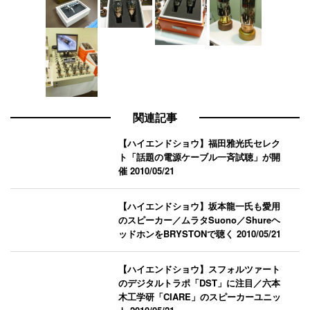
関連記事
【ハイエンドショウ】福田雅光氏セレク
ト「話題の電源ケーブル一斉試聴」が開
催
2010/05/21
【ハイエンドショウ】坂本龍一氏も愛用
のスピーカー／ムラタSuono／Shureヘ
ッドホンをBRYSTONで聴く
2010/05/21
【ハイエンドショウ】スフォルツァート
のデジタルトラポ「DST」に注目／六本
木工学研「CIARE」のスピーカーユニッ