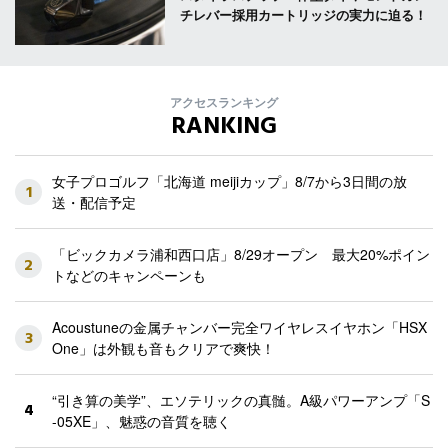
チレバー採用カートリッジの実力に迫る！
アクセスランキング
RANKING
女子プロゴルフ「北海道 meijiカップ」8/7から3日間の放
1
送・配信予定
「ビックカメラ浦和西口店」8/29オープン 最大20%ポイン
2
トなどのキャンペーンも
Acoustuneの金属チャンバー完全ワイヤレスイヤホン「HSX
3
One」は外観も音もクリアで爽快！
“引き算の美学”、エソテリックの真髄。A級パワーアンプ「S
4
-05XE」、魅惑の音質を聴く