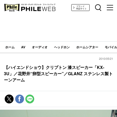
PHILE WEB｜AV/オーディオ/ガジェット
ブランド
特設サイト
ホーム
AV
オーディオ
ヘッドホン
ホームシアター
モバイル
2010/05/21
【ハイエンドショウ】クリプトン 漆スピーカー「KX-
3U」／花野井“卵型スピーカー”／GLANZ ステンレス製ト
ーンアーム