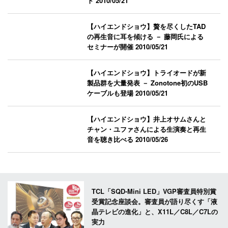
ト
2010/05/21
【ハイエンドショウ】贅を尽くしたTAD
の再生音に耳を傾ける － 藤岡氏による
セミナーが開催
2010/05/21
【ハイエンドショウ】トライオードが新
製品群を大量発表 － Zonotone初のUSB
ケーブルも登場
2010/05/21
【ハイエンドショウ】井上オサムさんと
チャン・ユファさんによる生演奏と再生
音を聴き比べる
2010/05/26
TCL「SQD-Mini LED」VGP審査員特別賞
受賞記念座談会。審査員が語り尽くす「液
晶テレビの進化」と、X11L／C8L／C7Lの
実力