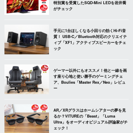
特別賞を受賞したSQD-Mini LEDを岩井喬
がチェック
手元に1台ほしくなる小回りの効くHi-Fi音
質！ USB-C／Bluetooth対応のクリエイテ
ィブ「XF1」アクティブスピーカーをチェ
ック
ゲーマー以外にもオススメ！他と一線を画
す座り心地と使い勝手のゲーミングチェ
ア、Boulies「Master Rex／Neo」レビュ
ー
AR／XRグラスはホームシアターの夢を見
るか？VITUREの「Beast」「Luma
Ultra」をオーディオビジュアル評論家がチ
ェック！