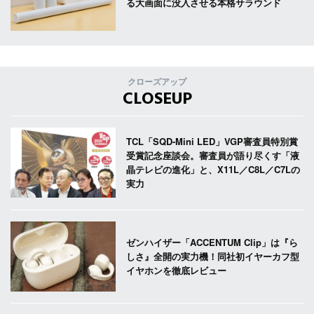
る大画面に没入させる本格サラウンド
クローズアップ
CLOSEUP
TCL「SQD-Mini LED」VGP審査員特別賞
受賞記念座談会。審査員が語り尽くす「液
晶テレビの進化」と、X11L／C8L／C7Lの
実力
ゼンハイザー「ACCENTUM Clip」は『ら
しさ』全開の実力機！同社初イヤーカフ型
イヤホンを徹底レビュー