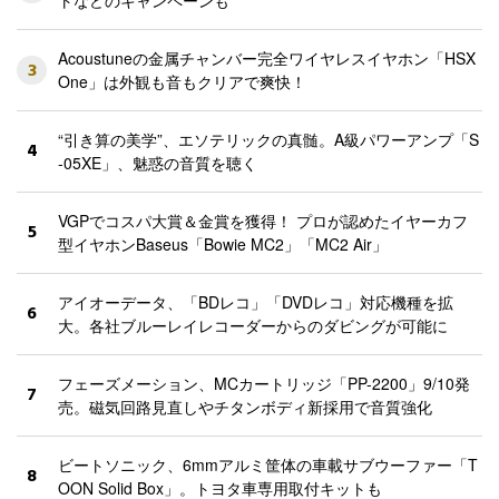
トなどのキャンペーンも
Acoustuneの金属チャンバー完全ワイヤレスイヤホン「HSX
3
One」は外観も音もクリアで爽快！
“引き算の美学”、エソテリックの真髄。A級パワーアンプ「S
4
-05XE」、魅惑の音質を聴く
VGPでコスパ大賞＆金賞を獲得！ プロが認めたイヤーカフ
5
型イヤホンBaseus「Bowie MC2」「MC2 Air」
アイオーデータ、「BDレコ」「DVDレコ」対応機種を拡
6
大。各社ブルーレイレコーダーからのダビングが可能に
フェーズメーション、MCカートリッジ「PP-2200」9/10発
7
売。磁気回路見直しやチタンボディ新採用で音質強化
ビートソニック、6mmアルミ筐体の車載サブウーファー「T
8
OON Solid Box」。トヨタ車専用取付キットも