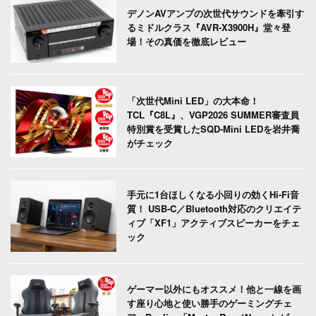
デノンAVアンプの次世代サウンドを牽引す
るミドルクラス『AVR-X3900H』堂々登
場！その真価を徹底レビュー
「次世代Mini LED」の大本命！
TCL『C8L』、VGP2026 SUMMER審査員
特別賞を受賞したSQD-Mini LEDを岩井喬
がチェック
手元に1台ほしくなる小回りの効くHi-Fi音
質！ USB-C／Bluetooth対応のクリエイテ
ィブ「XF1」アクティブスピーカーをチェ
ック
ゲーマー以外にもオススメ！他と一線を画
す座り心地と使い勝手のゲーミングチェ