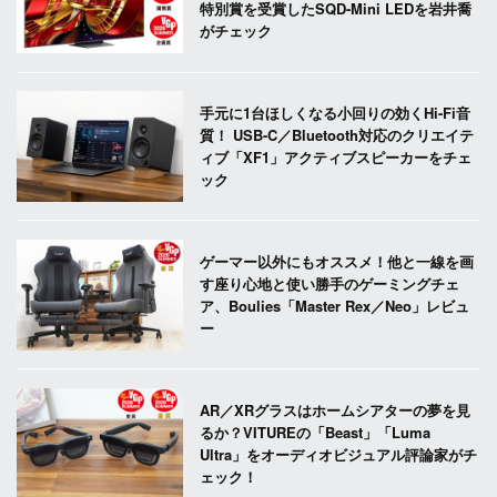
特別賞を受賞したSQD-Mini LEDを岩井喬
がチェック
手元に1台ほしくなる小回りの効くHi-Fi音
質！ USB-C／Bluetooth対応のクリエイテ
ィブ「XF1」アクティブスピーカーをチェ
ック
ゲーマー以外にもオススメ！他と一線を画
す座り心地と使い勝手のゲーミングチェ
ア、Boulies「Master Rex／Neo」レビュ
ー
AR／XRグラスはホームシアターの夢を見
るか？VITUREの「Beast」「Luma
Ultra」をオーディオビジュアル評論家がチ
ェック！