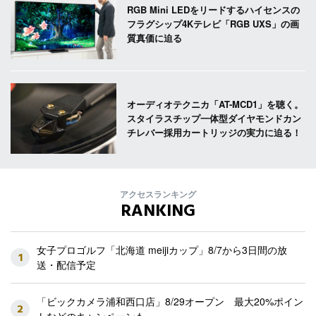
RGB Mini LEDをリードするハイセンスの
フラグシップ4Kテレビ「RGB UXS」の画
質真価に迫る
オーディオテクニカ「AT-MCD1」を聴く。
スタイラスチップ一体型ダイヤモンドカン
チレバー採用カートリッジの実力に迫る！
アクセスランキング
RANKING
女子プロゴルフ「北海道 meijiカップ」8/7から3日間の放
1
送・配信予定
「ビックカメラ浦和西口店」8/29オープン 最大20%ポイン
2