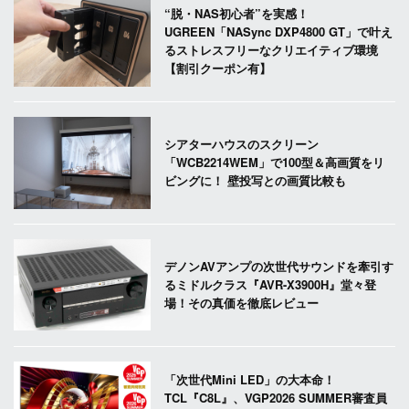
“脱・NAS初心者”を実感！
UGREEN「NASync DXP4800 GT」で叶え
るストレスフリーなクリエイティブ環境
【割引クーポン有】
シアターハウスのスクリーン
「WCB2214WEM」で100型＆高画質をリ
ビングに！ 壁投写との画質比較も
デノンAVアンプの次世代サウンドを牽引す
るミドルクラス『AVR-X3900H』堂々登
場！その真価を徹底レビュー
「次世代Mini LED」の大本命！
TCL『C8L』、VGP2026 SUMMER審査員