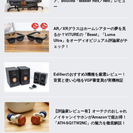
ア、Boulies「Master Rex／Neo」レビュ
ー
AR／XRグラスはホームシアターの夢を見
るか？VITUREの「Beast」「Luma
Ultra」をオーディオビジュアル評論家がチ
ェック！
Edifierのおすすめ3機種を厳選レビュー！
音質と使い心地をVGP審査員が実機検証
【評論家レビュー有】オーテクのおしゃれ
ノイキャンイヤホンがAmazonで超お得！
「ATH-SQ1TW2NC」の魅力を徹底解説！