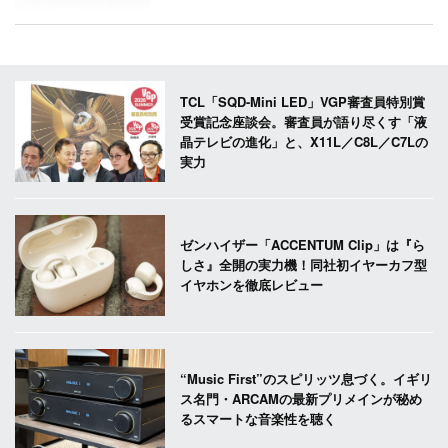
TCL「SQD-Mini LED」VGP審査員特別賞
受賞記念座談会。審査員が語り尽くす「液
晶テレビの進化」と、X11L／C8L／C7Lの
実力
ゼンハイザー「ACCENTUM Clip」は『ら
しさ』全開の実力機！同社初イヤーカフ型
イヤホンを徹底レビュー
“Music First”のスピリッツ息づく。イギリ
ス名門・ARCAMの最新プリメインが秘め
るスマートな音楽性を聴く