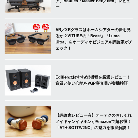
ア、Boulies「Master Rex／Neo」レビュ
ー
AR／XRグラスはホームシアターの夢を見
るか？VITUREの「Beast」「Luma
Ultra」をオーディオビジュアル評論家がチ
ェック！
Edifierのおすすめ3機種を厳選レビュー！
音質と使い心地をVGP審査員が実機検証
【評論家レビュー有】オーテクのおしゃれ
ノイキャンイヤホンがAmazonで超お得！
「ATH-SQ1TW2NC」の魅力を徹底解説！