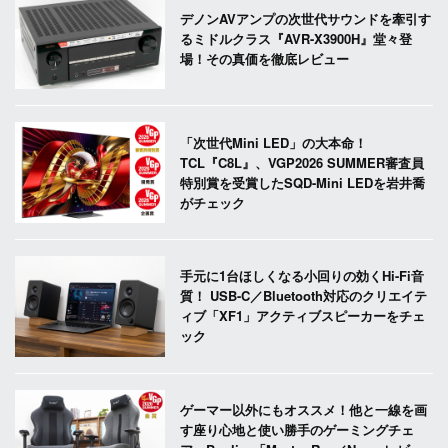
デノンAVアンプの次世代サウンドを牽引す
るミドルクラス『AVR-X3900H』堂々登
場！その真価を徹底レビュー
「次世代Mini LED」の大本命！
TCL『C8L』、VGP2026 SUMMER審査員
特別賞を受賞したSQD-Mini LEDを岩井喬
がチェック
手元に1台ほしくなる小回りの効くHi-Fi音
質！ USB-C／Bluetooth対応のクリエイテ
ィブ「XF1」アクティブスピーカーをチェ
ック
ゲーマー以外にもオススメ！他と一線を画
す座り心地と使い勝手のゲーミングチェ