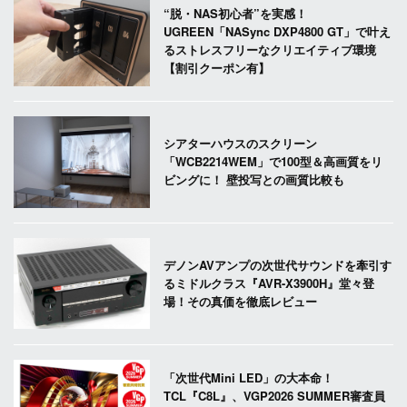
“脱・NAS初心者”を実感！
UGREEN「NASync DXP4800 GT」で叶え
るストレスフリーなクリエイティブ環境
【割引クーポン有】
シアターハウスのスクリーン
「WCB2214WEM」で100型＆高画質をリ
ビングに！ 壁投写との画質比較も
デノンAVアンプの次世代サウンドを牽引す
るミドルクラス『AVR-X3900H』堂々登
場！その真価を徹底レビュー
「次世代Mini LED」の大本命！
TCL『C8L』、VGP2026 SUMMER審査員