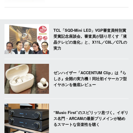
TCL「SQD-Mini LED」VGP審査員特別賞
受賞記念座談会。審査員が語り尽くす「液
晶テレビの進化」と、X11L／C8L／C7Lの
実力
ゼンハイザー「ACCENTUM Clip」は『ら
しさ』全開の実力機！同社初イヤーカフ型
イヤホンを徹底レビュー
“Music First”のスピリッツ息づく。イギリ
ス名門・ARCAMの最新プリメインが秘め
るスマートな音楽性を聴く