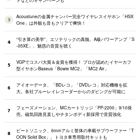
トなどのキャンペーンも
Acoustuneの金属チャンバー完全ワイヤレスイヤホン「HSX
3
One」は外観も音もクリアで爽快！
“引き算の美学”、エソテリックの真髄。A級パワーアンプ「S
4
-05XE」、魅惑の音質を聴く
VGPでコスパ大賞＆金賞を獲得！ プロが認めたイヤーカフ
5
型イヤホンBaseus「Bowie MC2」「MC2 Air」
アイオーデータ、「BDレコ」「DVDレコ」対応機種を拡
6
大。各社ブルーレイレコーダーからのダビングが可能に
フェーズメーション、MCカートリッジ「PP-2200」9/10発
7
売。磁気回路見直しやチタンボディ新採用で音質強化
ビートソニック、6mmアルミ筐体の車載サブウーファー「T
8
OON Solid Box」。トヨタ車専用取付キットも