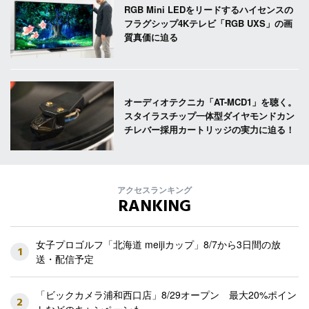
RGB Mini LEDをリードするハイセンスの
フラグシップ4Kテレビ「RGB UXS」の画
質真価に迫る
オーディオテクニカ「AT-MCD1」を聴く。
スタイラスチップ一体型ダイヤモンドカン
チレバー採用カートリッジの実力に迫る！
アクセスランキング
RANKING
女子プロゴルフ「北海道 meijiカップ」8/7から3日間の放
1
送・配信予定
「ビックカメラ浦和西口店」8/29オープン 最大20%ポイン
2