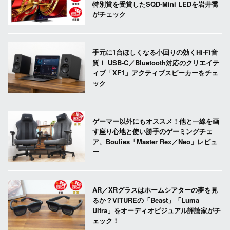
特別賞を受賞したSQD-Mini LEDを岩井喬
がチェック
手元に1台ほしくなる小回りの効くHi-Fi音
質！ USB-C／Bluetooth対応のクリエイテ
ィブ「XF1」アクティブスピーカーをチェ
ック
ゲーマー以外にもオススメ！他と一線を画
す座り心地と使い勝手のゲーミングチェ
ア、Boulies「Master Rex／Neo」レビュ
ー
AR／XRグラスはホームシアターの夢を見
るか？VITUREの「Beast」「Luma
Ultra」をオーディオビジュアル評論家がチ
ェック！