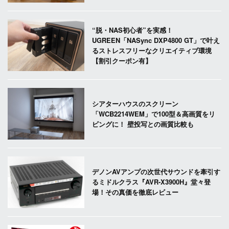
“脱・NAS初心者”を実感！
UGREEN「NASync DXP4800 GT」で叶え
るストレスフリーなクリエイティブ環境
【割引クーポン有】
シアターハウスのスクリーン
「WCB2214WEM」で100型＆高画質をリ
ビングに！ 壁投写との画質比較も
デノンAVアンプの次世代サウンドを牽引す
るミドルクラス『AVR-X3900H』堂々登
場！その真価を徹底レビュー