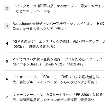
「ビックカメラ浦和西口店」8/29オープン 最大20%ポイン
2
トなどのキャンペーンも
Acoustuneの金属チャンバー完全ワイヤレスイヤホン「HSX
3
One」は外観も音もクリアで爽快！
“引き算の美学”、エソテリックの真髄。A級パワーアンプ「S
4
-05XE」、魅惑の音質を聴く
VGPでコスパ大賞＆金賞を獲得！ プロが認めたイヤーカフ
5
型イヤホンBaseus「Bowie MC2」「MC2 Air」
アイオーデータ、「BDレコ」「DVDレコ」対応機種を拡
6
大。各社ブルーレイレコーダーからのダビングが可能に
フェーズメーション、MCカートリッジ「PP-2200」9/10発
7
売。磁気回路見直しやチタンボディ新採用で音質強化