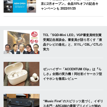
京に2月オープン。全品10%オフの記念キ
ャンペーンも
2022/01/25
TCL「SQD-Mini LED」VGP審査員特別賞
受賞記念座談会。審査員が語り尽くす「液
晶テレビの進化」と、X11L／C8L／C7Lの
実力
ゼンハイザー「ACCENTUM Clip」は『ら
しさ』全開の実力機！同社初イヤーカフ型
イヤホンを徹底レビュー
“Music First”のスピリッツ息づく。イギリ
ス名門・ARCAMの最新プリメインが秘め