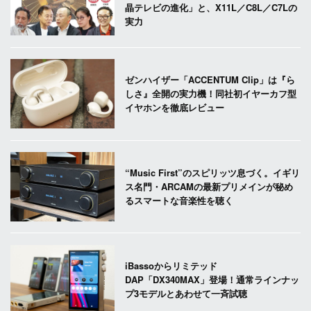
晶テレビの進化」と、X11L／C8L／C7Lの
実力
ゼンハイザー「ACCENTUM Clip」は『ら
しさ』全開の実力機！同社初イヤーカフ型
イヤホンを徹底レビュー
“Music First”のスピリッツ息づく。イギリ
ス名門・ARCAMの最新プリメインが秘め
るスマートな音楽性を聴く
iBassoからリミテッド
DAP「DX340MAX」登場！通常ラインナッ
プ3モデルとあわせて一斉試聴