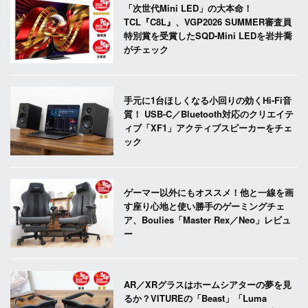
「次世代Mini LED」の大本命！
TCL『C8L』、VGP2026 SUMMER審査員
特別賞を受賞したSQD-Mini LEDを岩井喬
がチェック
手元に1台ほしくなる小回りの効くHi-Fi音
質！ USB-C／Bluetooth対応のクリエイテ
ィブ「XF1」アクティブスピーカーをチェ
ック
ゲーマー以外にもオススメ！他と一線を画
す座り心地と使い勝手のゲーミングチェ
ア、Boulies「Master Rex／Neo」レビュ
ー
AR／XRグラスはホームシアターの夢を見
るか？VITUREの「Beast」「Luma