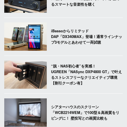
るスマートな音楽性を聴く
iBassoからリミテッド
DAP「DX340MAX」登場！通常ラインナッ
プ3モデルとあわせて一斉試聴
“脱・NAS初心者”を実感！
UGREEN「NASync DXP4800 GT」で叶え
るストレスフリーなクリエイティブ環境
【割引クーポン有】
シアターハウスのスクリーン
「WCB2214WEM」で100型＆高画質をリ
ビングに！ 壁投写との画質比較も