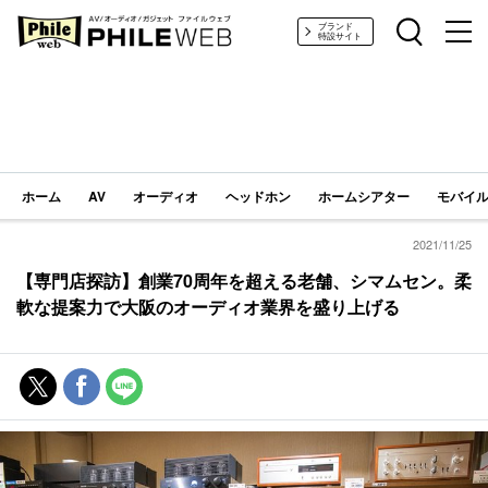
PHILE WEB｜AV/オーディオ/ガジェット
ブランド
特設サイト
ホーム
AV
オーディオ
ヘッドホン
ホームシアター
モバイル
2021/11/25
【専門店探訪】創業70周年を超える老舗、シマムセン。柔
軟な提案力で大阪のオーディオ業界を盛り上げる