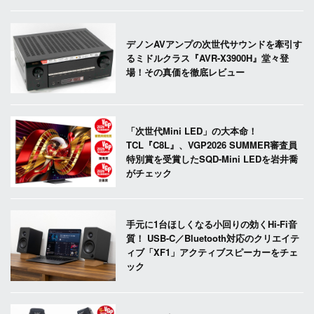
デノンAVアンプの次世代サウンドを牽引す
るミドルクラス『AVR-X3900H』堂々登
場！その真価を徹底レビュー
「次世代Mini LED」の大本命！
TCL『C8L』、VGP2026 SUMMER審査員
特別賞を受賞したSQD-Mini LEDを岩井喬
がチェック
手元に1台ほしくなる小回りの効くHi-Fi音
質！ USB-C／Bluetooth対応のクリエイテ
ィブ「XF1」アクティブスピーカーをチェ
ック