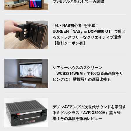
プ3モデルとあわせて一斉試聴
“脱・NAS初心者”を実感！
UGREEN「NASync DXP4800 GT」で叶え
るストレスフリーなクリエイティブ環境
【割引クーポン有】
シアターハウスのスクリーン
「WCB2214WEM」で100型＆高画質をリ
ビングに！ 壁投写との画質比較も
デノンAVアンプの次世代サウンドを牽引す
るミドルクラス『AVR-X3900H』堂々登
場！その真価を徹底レビュー