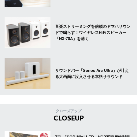
音楽ストリーミングを信頼のヤマハサウン
ドで鳴らす！ワイヤレスHiFiスピーカー
「NX-70A」を聴く
サウンドバー「Sonos Arc Ultra」が叶え
る大画面に没入させる本格サラウンド
クローズアップ
CLOSEUP
TCL「SQD-Mini LED」VGP審査員特別賞