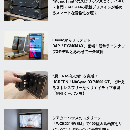
“Music First”のスピリッツ息づく。イギリ
ス名門・ARCAMの最新プリメインが秘め
るスマートな音楽性を聴く
iBassoからリミテッド
DAP「DX340MAX」登場！通常ラインナッ
プ3モデルとあわせて一斉試聴
“脱・NAS初心者”を実感！
UGREEN「NASync DXP4800 GT」で叶え
るストレスフリーなクリエイティブ環境
【割引クーポン有】
シアターハウスのスクリーン
「WCB2214WEM」で100型＆高画質をリ
ビングに！ 壁投写との画質比較も