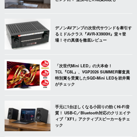
デノンAVアンプの次世代サウンドを牽引す
るミドルクラス『AVR-X3900H』堂々登
場！その真価を徹底レビュー
「次世代Mini LED」の大本命！
TCL『C8L』、VGP2026 SUMMER審査員
特別賞を受賞したSQD-Mini LEDを岩井喬
がチェック
手元に1台ほしくなる小回りの効くHi-Fi音
質！ USB-C／Bluetooth対応のクリエイテ
ィブ「XF1」アクティブスピーカーをチェ
ック