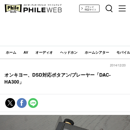
PHILE WEB｜AV/オーディオ/ガジェット
ブランド
特設サイト
ホーム
AV
オーディオ
ヘッドホン
ホームシアター
モバイル
2014/12/20
オンキヨー、DSD対応ポタアン/プレーヤー「DAC-
HA300」