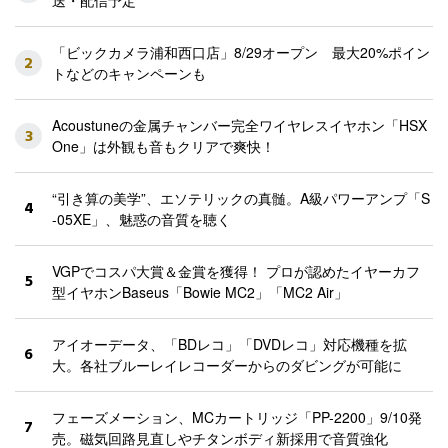
送・配信予定
「ビックカメラ浦和西口店」8/29オープン 最大20%ポイン
2
トなどのキャンペーンも
Acoustuneの金属チャンバー完全ワイヤレスイヤホン「HSX
3
One」は外観も音もクリアで爽快！
“引き算の美学”、エソテリックの真髄。A級パワーアンプ「S
4
-05XE」、魅惑の音質を聴く
VGPでコスパ大賞＆金賞を獲得！ プロが認めたイヤーカフ
5
型イヤホンBaseus「Bowie MC2」「MC2 Air」
アイオーデータ、「BDレコ」「DVDレコ」対応機種を拡
6
大。各社ブルーレイレコーダーからのダビングが可能に
フェーズメーション、MCカートリッジ「PP-2200」9/10発
7
売。磁気回路見直しやチタンボディ新採用で音質強化