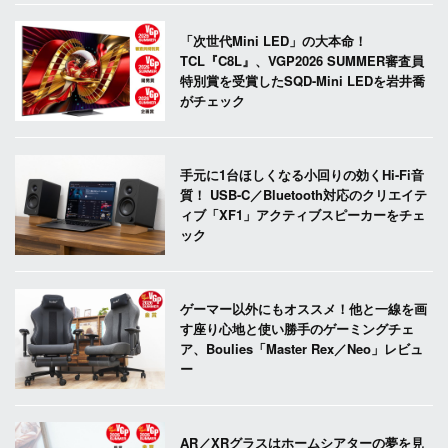
「次世代Mini LED」の大本命！
TCL『C8L』、VGP2026 SUMMER審査員
特別賞を受賞したSQD-Mini LEDを岩井喬
がチェック
手元に1台ほしくなる小回りの効くHi-Fi音
質！ USB-C／Bluetooth対応のクリエイテ
ィブ「XF1」アクティブスピーカーをチェ
ック
ゲーマー以外にもオススメ！他と一線を画
す座り心地と使い勝手のゲーミングチェ
ア、Boulies「Master Rex／Neo」レビュ
ー
AR／XRグラスはホームシアターの夢を見