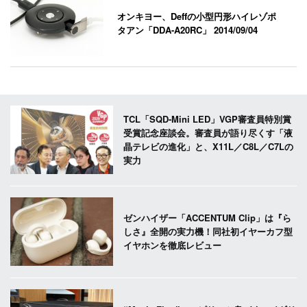
オンキヨー、Deffの小型円形ハイレゾポ
タアン「DDA-A20RC」
2014/09/04
TCL「SQD-Mini LED」VGP審査員特別賞
受賞記念座談会。審査員が語り尽くす「液
晶テレビの進化」と、X11L／C8L／C7Lの
実力
ゼンハイザー「ACCENTUM Clip」は『ら
しさ』全開の実力機！同社初イヤーカフ型
イヤホンを徹底レビュー