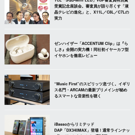
受賞記念座談会。審査員が語り尽くす「液
晶テレビの進化」と、X11L／C8L／C7Lの
実力
ゼンハイザー「ACCENTUM Clip」は『ら
しさ』全開の実力機！同社初イヤーカフ型
イヤホンを徹底レビュー
“Music First”のスピリッツ息づく。イギリ
ス名門・ARCAMの最新プリメインが秘め
るスマートな音楽性を聴く
iBassoからリミテッド
DAP「DX340MAX」登場！通常ラインナッ