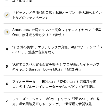
送・配信予定
「ビックカメラ浦和西口店」8/29オープン 最大20%ポイン
2
トなどのキャンペーンも
Acoustuneの金属チャンバー完全ワイヤレスイヤホン「HSX
3
One」は外観も音もクリアで爽快！
“引き算の美学”、エソテリックの真髄。A級パワーアンプ「S
4
-05XE」、魅惑の音質を聴く
VGPでコスパ大賞＆金賞を獲得！ プロが認めたイヤーカフ
5
型イヤホンBaseus「Bowie MC2」「MC2 Air」
アイオーデータ、「BDレコ」「DVDレコ」対応機種を拡
6
大。各社ブルーレイレコーダーからのダビングが可能に
フェーズメーション、MCカートリッジ「PP-2200」9/10発
7
売。磁気回路見直しやチタンボディ新採用で音質強化