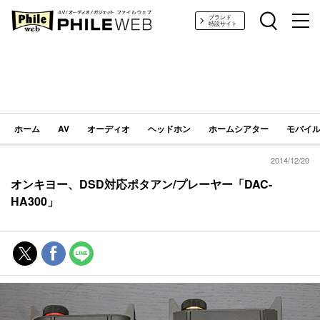
PHILE WEB｜AV/オーディオ/ガジェット
ブランド
特設サイト
ホーム
AV
オーディオ
ヘッドホン
ホームシアター
モバイル
2014/12/20
オンキヨー、DSD対応ポタアン/プレーヤー「DAC-
HA300」