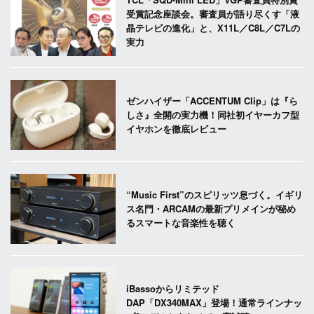
受賞記念座談会。審査員が語り尽くす「液
晶テレビの進化」と、X11L／C8L／C7Lの
実力
ゼンハイザー「ACCENTUM Clip」は『ら
しさ』全開の実力機！同社初イヤーカフ型
イヤホンを徹底レビュー
“Music First”のスピリッツ息づく。イギリ
ス名門・ARCAMの最新プリメインが秘め
るスマートな音楽性を聴く
iBassoからリミテッド
DAP「DX340MAX」登場！通常ラインナッ