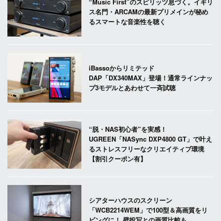
“Music First”のスピリッツ息づく。イギリ
ス名門・ARCAMの最新プリメインが秘め
るスマートな音楽性を聴く
iBassoからリミテッド
DAP「DX340MAX」登場！通常ラインナッ
プ3モデルとあわせて一斉試聴
“脱・NAS初心者”を実感！
UGREEN「NASync DXP4800 GT」で叶え
るストレスフリーなクリエイティブ環境
【割引クーポン有】
シアターハウスのスクリーン
「WCB2214WEM」で100型＆高画質をリ
ビングに！ 壁投写との画質比較も