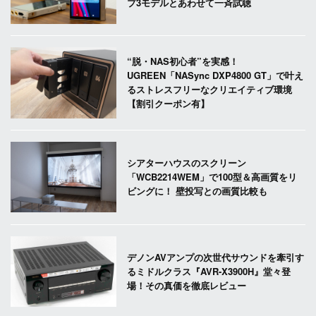
プ3モデルとあわせて一斉試聴
“脱・NAS初心者”を実感！
UGREEN「NASync DXP4800 GT」で叶え
るストレスフリーなクリエイティブ環境
【割引クーポン有】
シアターハウスのスクリーン
「WCB2214WEM」で100型＆高画質をリ
ビングに！ 壁投写との画質比較も
デノンAVアンプの次世代サウンドを牽引す
るミドルクラス『AVR-X3900H』堂々登
場！その真価を徹底レビュー