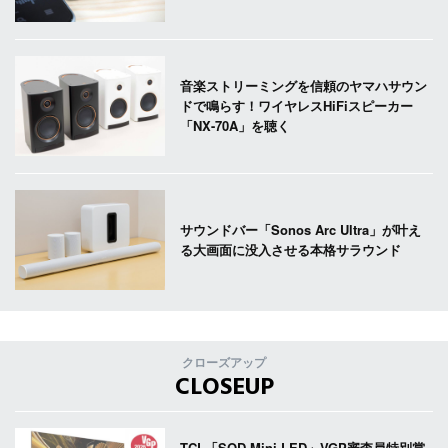
音楽ストリーミングを信頼のヤマハサウン
ドで鳴らす！ワイヤレスHiFiスピーカー
「NX-70A」を聴く
サウンドバー「Sonos Arc Ultra」が叶え
る大画面に没入させる本格サラウンド
クローズアップ
CLOSEUP
TCL「SQD-Mini LED」VGP審査員特別賞