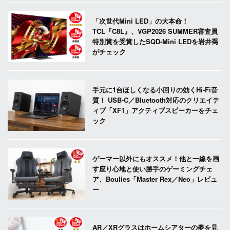
「次世代Mini LED」の大本命！
TCL『C8L』、VGP2026 SUMMER審査員
特別賞を受賞したSQD-Mini LEDを岩井喬
がチェック
手元に1台ほしくなる小回りの効くHi-Fi音
質！ USB-C／Bluetooth対応のクリエイテ
ィブ「XF1」アクティブスピーカーをチェ
ック
ゲーマー以外にもオススメ！他と一線を画
す座り心地と使い勝手のゲーミングチェ
ア、Boulies「Master Rex／Neo」レビュ
ー
AR／XRグラスはホームシアターの夢を見