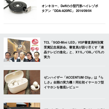
オンキヨー、Deffの小型円形ハイレゾポ
タアン「DDA-A20RC」
2014/09/04
TCL「SQD-Mini LED」VGP審査員特別賞
受賞記念座談会。審査員が語り尽くす「液
晶テレビの進化」と、X11L／C8L／C7Lの
実力
ゼンハイザー「ACCENTUM Clip」は『ら
しさ』全開の実力機！同社初イヤーカフ型
イヤホンを徹底レビュー