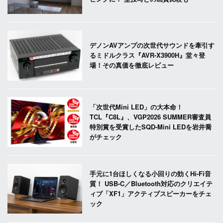
デノンAVアンプの次世代サウンドを牽引す
るミドルクラス『AVR-X3900H』堂々登
場！その真価を徹底レビュー
「次世代Mini LED」の大本命！
TCL『C8L』、VGP2026 SUMMER審査員
特別賞を受賞したSQD-Mini LEDを岩井喬
がチェック
手元に1台ほしくなる小回りの効くHi-Fi音
質！ USB-C／Bluetooth対応のクリエイテ
ィブ「XF1」アクティブスピーカーをチェ
ック