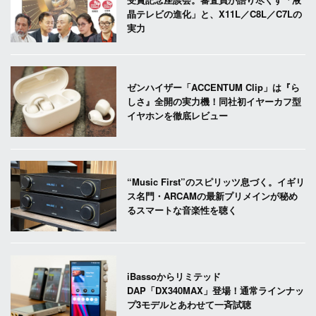
晶テレビの進化」と、X11L／C8L／C7Lの
実力
ゼンハイザー「ACCENTUM Clip」は『ら
しさ』全開の実力機！同社初イヤーカフ型
イヤホンを徹底レビュー
“Music First”のスピリッツ息づく。イギリ
ス名門・ARCAMの最新プリメインが秘め
るスマートな音楽性を聴く
iBassoからリミテッド
DAP「DX340MAX」登場！通常ラインナッ
プ3モデルとあわせて一斉試聴