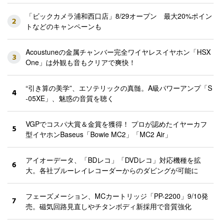
「ビックカメラ浦和西口店」8/29オープン 最大20%ポイン
2
トなどのキャンペーンも
Acoustuneの金属チャンバー完全ワイヤレスイヤホン「HSX
3
One」は外観も音もクリアで爽快！
“引き算の美学”、エソテリックの真髄。A級パワーアンプ「S
4
-05XE」、魅惑の音質を聴く
VGPでコスパ大賞＆金賞を獲得！ プロが認めたイヤーカフ
5
型イヤホンBaseus「Bowie MC2」「MC2 Air」
アイオーデータ、「BDレコ」「DVDレコ」対応機種を拡
6
大。各社ブルーレイレコーダーからのダビングが可能に
フェーズメーション、MCカートリッジ「PP-2200」9/10発
7
売。磁気回路見直しやチタンボディ新採用で音質強化