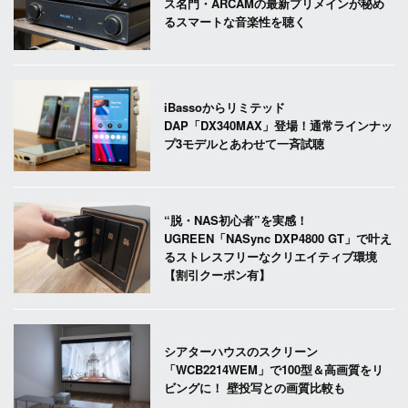
ス名門・ARCAMの最新プリメインが秘め
るスマートな音楽性を聴く
iBassoからリミテッド
DAP「DX340MAX」登場！通常ラインナッ
プ3モデルとあわせて一斉試聴
“脱・NAS初心者”を実感！
UGREEN「NASync DXP4800 GT」で叶え
るストレスフリーなクリエイティブ環境
【割引クーポン有】
シアターハウスのスクリーン
「WCB2214WEM」で100型＆高画質をリ
ビングに！ 壁投写との画質比較も