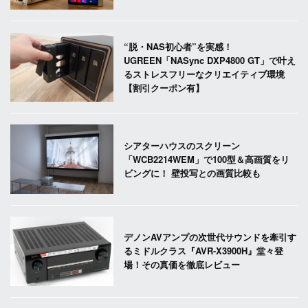
“脱・NAS初心者”を実感！
UGREEN「NASync DXP4800 GT」で叶え
るストレスフリーなクリエイティブ環境
【割引クーポン有】
シアターハウスのスクリーン
「WCB2214WEM」で100型＆高画質をリ
ビングに！ 壁投写との画質比較も
デノンAVアンプの次世代サウンドを牽引す
るミドルクラス『AVR-X3900H』堂々登
場！その真価を徹底レビュー