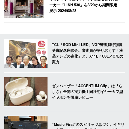
ーカー「LINN 530」を8/29から期間限定
展示
2024/08/28
TCL「SQD-Mini LED」VGP審査員特別賞
受賞記念座談会。審査員が語り尽くす「液
晶テレビの進化」と、X11L／C8L／C7Lの
実力
ゼンハイザー「ACCENTUM Clip」は『ら
しさ』全開の実力機！同社初イヤーカフ型
イヤホンを徹底レビュー
“Music First”のスピリッツ息づく。イギリ