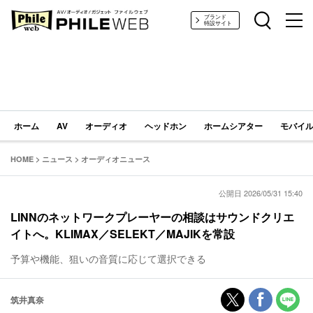
PHILE WEB｜AV/オーディオ/ガジェット
ブランド
特設サイト
ホーム
AV
オーディオ
ヘッドホン
ホームシアター
モバイル
HOME
>
ニュース
>
オーディオニュース
公開日 2026/05/31 15:40
LINNのネットワークプレーヤーの相談はサウンドクリエ
イトへ。KLIMAX／SELEKT／MAJIKを常設
予算や機能、狙いの音質に応じて選択できる
筑井真奈