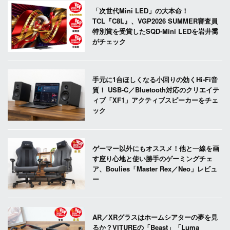
「次世代Mini LED」の大本命！
TCL『C8L』、VGP2026 SUMMER審査員
特別賞を受賞したSQD-Mini LEDを岩井喬
がチェック
手元に1台ほしくなる小回りの効くHi-Fi音
質！ USB-C／Bluetooth対応のクリエイテ
ィブ「XF1」アクティブスピーカーをチェ
ック
ゲーマー以外にもオススメ！他と一線を画
す座り心地と使い勝手のゲーミングチェ
ア、Boulies「Master Rex／Neo」レビュ
ー
AR／XRグラスはホームシアターの夢を見
るか？VITUREの「Beast」「Luma