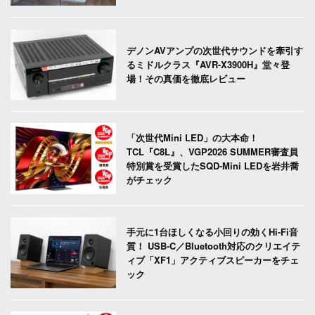
デノンAVアンプの次世代サウンドを牽引す
るミドルクラス『AVR-X3900H』堂々登
場！その真価を徹底レビュー
「次世代Mini LED」の大本命！
TCL『C8L』、VGP2026 SUMMER審査員
特別賞を受賞したSQD-Mini LEDを岩井喬
がチェック
手元に1台ほしくなる小回りの効くHi-Fi音
質！ USB-C／Bluetooth対応のクリエイテ
ィブ「XF1」アクティブスピーカーをチェ
ック